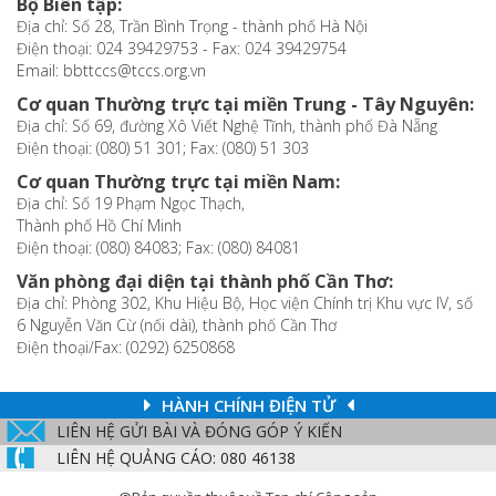
Bộ Biên tập:
Địa chỉ: Số 28, Trần Bình Trọng - thành phố Hà Nội
Điện thoại: 024 39429753 - Fax: 024 39429754
Email: bbttccs@tccs.org.vn
Cơ quan Thường trực tại miền Trung - Tây Nguyên:
Địa chỉ: Số 69, đường Xô Viết Nghệ Tĩnh, thành phố Đà Nẵng
Điện thoại: (080) 51 301; Fax: (080) 51 303
Cơ quan Thường trực tại miền Nam:
Địa chỉ: Số 19 Phạm Ngọc Thạch,
Thành phố Hồ Chí Minh
Điện thoại: (080) 84083; Fax: (080) 84081
Văn phòng đại diện tại thành phố Cần Thơ:
Địa chỉ: Phòng 302, Khu Hiệu Bộ, Học viện Chính trị Khu vực IV, số
6 Nguyễn Văn Cừ (nối dài), thành phố Cần Thơ
Điện thoại/Fax: (0292) 6250868
HÀNH CHÍNH ĐIỆN TỬ
LIÊN HỆ GỬI BÀI VÀ ĐÓNG GÓP Ý KIẾN
LIÊN HỆ QUẢNG CÁO: 080 46138