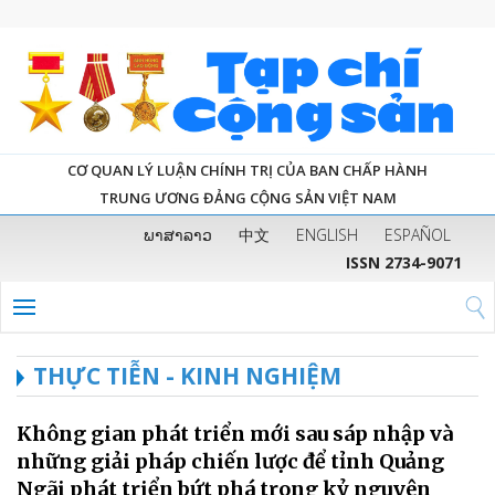
CƠ QUAN LÝ LUẬN CHÍNH TRỊ CỦA BAN CHẤP HÀNH
TRUNG ƯƠNG ĐẢNG CỘNG SẢN VIỆT NAM
ພາສາລາວ
中文
ENGLISH
ESPAÑOL
ISSN 2734-9071
THỰC TIỄN - KINH NGHIỆM
Không gian phát triển mới sau sáp nhập và
những giải pháp chiến lược để tỉnh Quảng
Ngãi phát triển bứt phá trong kỷ nguyên