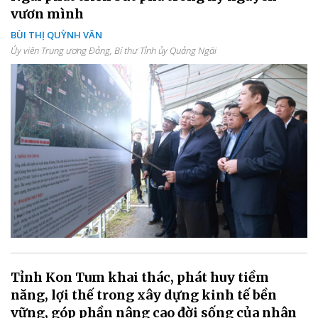
vươn mình
BÙI THỊ QUỲNH VÂN
Ủy viên Trung ương Đảng, Bí thư Tỉnh ủy Quảng Ngãi
Tỉnh Kon Tum khai thác, phát huy tiềm
năng, lợi thế trong xây dựng kinh tế bền
vững, góp phần nâng cao đời sống của nhân