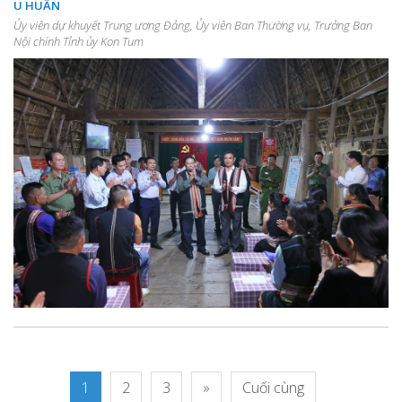
U HUẤN
Ủy viên dự khuyết Trung ương Đảng, Ủy viên Ban Thường vụ, Trưởng Ban
Nội chính Tỉnh ủy Kon Tum
1
2
3
»
Cuối cùng