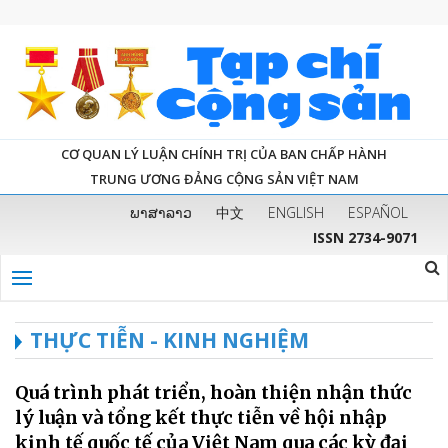
CƠ QUAN LÝ LUẬN CHÍNH TRỊ CỦA BAN CHẤP HÀNH
TRUNG ƯƠNG ĐẢNG CỘNG SẢN VIỆT NAM
ພາສາລາວ
中文
ENGLISH
ESPAÑOL
ISSN 2734-9071
THỰC TIỄN - KINH NGHIỆM
Quá trình phát triển, hoàn thiện nhận thức
lý luận và tổng kết thực tiễn về hội nhập
kinh tế quốc tế của Việt Nam qua các kỳ đại