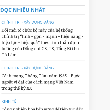
ĐỌC NHIỀU NHẤT
CHÍNH TRỊ - XÂY DỰNG ĐẢNG
Đổi mới tổ chức bộ máy của hệ thống
chính trị “tinh - gọn - mạnh - hiệu năng -
hiệu lực - hiệu quả” theo tinh thần định
hướng của Đồng chí GS, TS, Tổng Bí thư
Tô Lâm
CHÍNH TRỊ - XÂY DỰNG ĐẢNG
Cách mạng Tháng Tám năm 1945 - Bước
ngoặt vĩ đại của cách mạng Việt Nam
trong thế kỷ XX
KINH TẾ
Công nghiệp hóa bền vững để tiếp tục đẩy