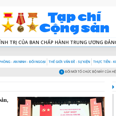
ÍNH TRỊ CỦA BAN CHẤP HÀNH TRUNG ƯƠNG ĐẢN
HÒNG - AN NINH - ĐỐI NGOẠI
THẾ GIỚI: VẤN ĐỀ - SỰ KIỆN
THỰC TIỄN - 
ĐỔI MỚI TỔ CHỨC BỘ MÁY CỦA HỆ THỐ
1
bản,
c