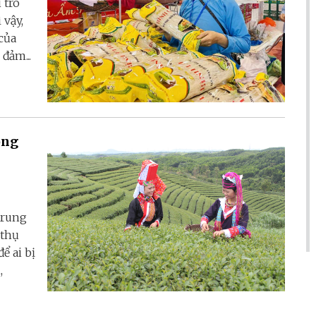
 trò
 vậy,
của
đảm...
ồng
trung
 thụ
ể ai bị
,