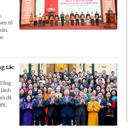
,
Nam tổ
bản,
áo
ng tác
 Tổng
 lãnh
am đã
i...