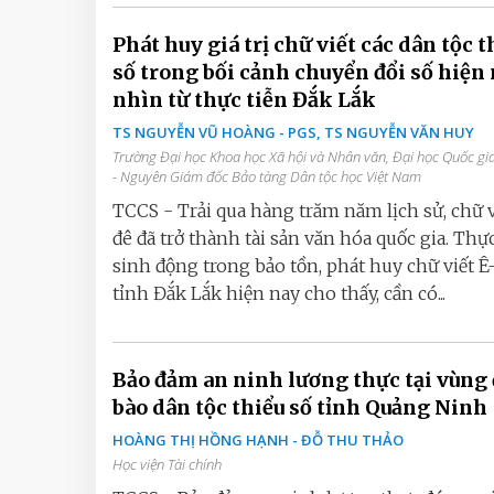
Phát huy giá trị chữ viết các dân tộc t
số trong bối cảnh chuyển đổi số hiện 
nhìn từ thực tiễn Đắk Lắk
TS NGUYỄN VŨ HOÀNG - PGS, TS NGUYỄN VĂN HUY
Trường Đại học Khoa học Xã hội và Nhân văn, Đại học Quốc gi
- Nguyên Giám đốc Bảo tàng Dân tộc học Việt Nam
TCCS - Trải qua hàng trăm năm lịch sử, chữ v
đê đã trở thành tài sản văn hóa quốc gia. Thực
sinh động trong bảo tồn, phát huy chữ viết Ê-
tỉnh Đắk Lắk hiện nay cho thấy, cần có...
Bảo đảm an ninh lương thực tại vùng
bào dân tộc thiểu số tỉnh Quảng Ninh
HOÀNG THỊ HỒNG HẠNH - ĐỖ THU THẢO
Học viện Tài chính