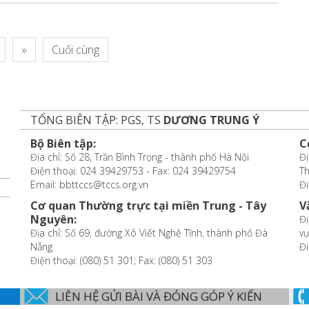
»
Cuối cùng
TỔNG BIÊN TẬP: PGS, TS
DƯƠNG TRUNG Ý
Bộ Biên tập:
C
Địa chỉ: Số 28, Trần Bình Trọng - thành phố Hà Nội
Đị
Điện thoại: 024 39429753 - Fax: 024 39429754
T
Email: bbttccs@tccs.org.vn
Đi
Cơ quan Thường trực tại miền Trung - Tây
V
Nguyên:
Đị
Địa chỉ: Số 69, đường Xô Viết Nghệ Tĩnh, thành phố Đà
vự
Nẵng
Đi
Điện thoại: (080) 51 301; Fax: (080) 51 303
LIÊN HỆ GỬI BÀI VÀ ĐÓNG GÓP Ý KIẾN