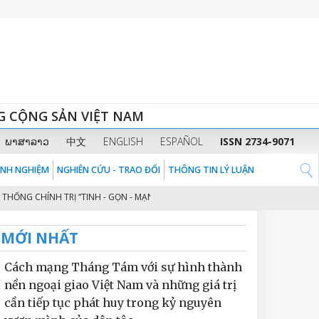
G CỘNG SẢN VIỆT NAM
ພາສາລາວ
中文
ENGLISH
ESPAÑOL
ISSN 2734-9071
KINH NGHIỆM
NGHIÊN CỨU - TRAO ĐỔI
THÔNG TIN LÝ LUẬN
NG CHÍNH TRỊ “TINH - GỌN - MẠNH - HIỆU NĂNG - HIỆU LỰC - HIỆU QUẢ” TH
MỚI NHẤT
Cách mạng Tháng Tám với sự hình thành
nền ngoại giao Việt Nam và những giá trị
cần tiếp tục phát huy trong kỷ nguyên