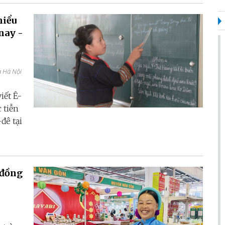
hiểu
nay -
a Hà Nội
iết Ê-
 tiễn
đê tại
 đồng