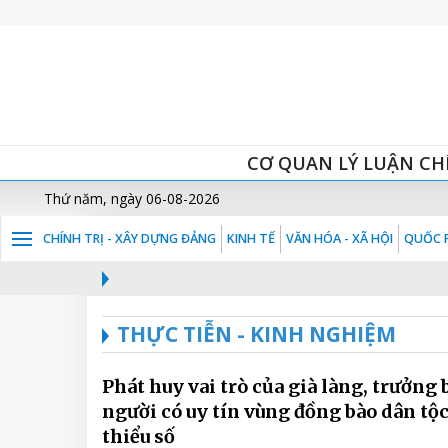
CƠ QUAN LÝ LUẬN CH
Thứ năm, ngày 06-08-2026
CHÍNH TRỊ - XÂY DỰNG ĐẢNG
KINH TẾ
VĂN HÓA - XÃ HỘI
QUỐC P
THỰC TIỄN - KINH NGHIỆM
Phát huy vai trò của già làng, trưởng 
người có uy tín vùng đồng bào dân tộ
thiểu số