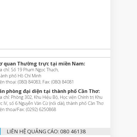
ơ quan Thường trực tại miền Nam:
a chỉ: Số 19 Phạm Ngọc Thạch,
hành phố Hồ Chí Minh
ện thoại: (080) 84083; Fax: (080) 84081
ăn phòng đại diện tại thành phố Cần Thơ:
a chỉ: Phòng 302, Khu Hiệu Bộ, Học viện Chính trị Khu
c IV, số 6 Nguyễn Văn Cừ (nối dài), thành phố Cần Thơ
ện thoại/Fax: (0292) 6250868
LIÊN HỆ QUẢNG CÁO: 080 46138