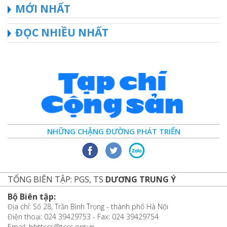
MỚI NHẤT
ĐỌC NHIỀU NHẤT
NHỮNG CHẶNG ĐƯỜNG PHÁT TRIỂN
TỔNG BIÊN TẬP: PGS, TS
DƯƠNG TRUNG Ý
Bộ Biên tập:
Địa chỉ: Số 28, Trần Bình Trọng - thành phố Hà Nội
Điện thoại: 024 39429753 - Fax: 024 39429754
Email: bbttccs@tccs.org.vn