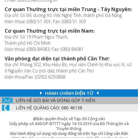
Cơ quan Thường trực tại miền Trung - Tây Nguyên:
Địa chỉ: Số 69, đường Xô Viết Nghệ Tĩnh, thành phố Đà Nẵng
Điện thoại: (080) 51 301; Fax: (080) 51 303
Cơ quan Thường trực tại miền Nam:
Địa chỉ: Số 19 Phạm Ngọc Thạch,
Thành phố Hồ Chí Minh
Điện thoại: (080) 84083; Fax: (080) 84081
Văn phòng đại diện tại thành phố Cần Thơ:
Địa chỉ: Phòng 302, Khu Hiệu Bộ, Học viện Chính trị Khu vực IV, số
6 Nguyễn Văn Cừ (nối dài), thành phố Cần Thơ
Điện thoại/Fax: (0292) 6250868
HÀNH CHÍNH ĐIỆN TỬ
LIÊN HỆ GỬI BÀI VÀ ĐÓNG GÓP Ý KIẾN
LIÊN HỆ QUẢNG CÁO: 080 46138
@Bản quyền thuộc về Tạp chí Cộng sản
Giấy phép số 436/GP-BTTTT ngày 14-10-2019 của Bộ Thông tin và
Truyền thông.
Mọi hành động sử dụng nội dung đăng tải trên Tạp chí Cộng sản điện