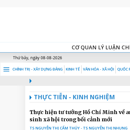
CƠ QUAN LÝ LUẬN CH
Thứ bảy, ngày 08-08-2026
CHÍNH TRỊ - XÂY DỰNG ĐẢNG
KINH TẾ
VĂN HÓA - XÃ HỘI
QUỐC P
THỰC TIỄN - KINH NGHIỆM
Thực hiện tư tưởng Hồ Chí Minh về a
sinh xã hội trong bối cảnh mới
TS NGUYỄN THỊ CẨM THÚY - TS NGUYỄN THỊ NHUNG