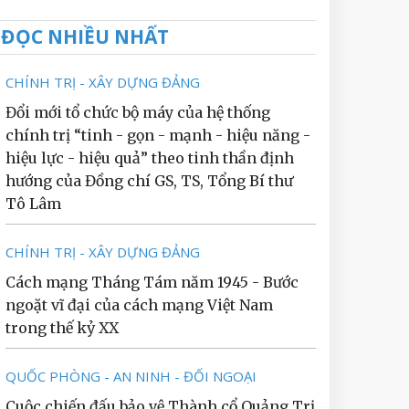
ĐỌC NHIỀU NHẤT
CHÍNH TRỊ - XÂY DỰNG ĐẢNG
Đổi mới tổ chức bộ máy của hệ thống
chính trị “tinh - gọn - mạnh - hiệu năng -
hiệu lực - hiệu quả” theo tinh thần định
hướng của Đồng chí GS, TS, Tổng Bí thư
Tô Lâm
CHÍNH TRỊ - XÂY DỰNG ĐẢNG
Cách mạng Tháng Tám năm 1945 - Bước
ngoặt vĩ đại của cách mạng Việt Nam
trong thế kỷ XX
QUỐC PHÒNG - AN NINH - ĐỐI NGOẠI
Cuộc chiến đấu bảo vệ Thành cổ Quảng Trị