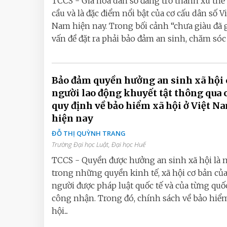
TCCS - Già hóa dân số đang trở thành xu thế
cầu và là đặc điểm nổi bật của cơ cấu dân số Vi
Nam hiện nay. Trong bối cảnh “chưa giàu đã g
vấn đề đặt ra phải bảo đảm an sinh, chăm sóc s
Bảo đảm quyền hưởng an sinh xã hội 
người lao động khuyết tật thông qua 
quy định về bảo hiểm xã hội ở Việt N
hiện nay
ĐỖ THỊ QUỲNH TRANG
Trường Đại học Luật, Đại học Huế
TCCS - Quyền được hưởng an sinh xã hội là 
trong những quyền kinh tế, xã hội cơ bản củ
người được pháp luật quốc tế và của từng quố
công nhận. Trong đó, chính sách về bảo hiể
hội...