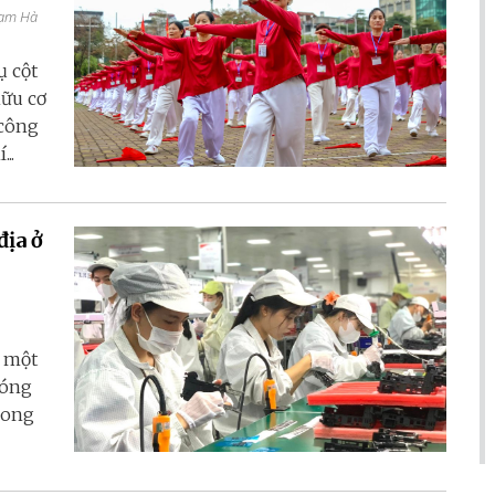
hạm Hà
ụ cột
hữu cơ
 công
..
địa ở
h một
đóng
 song