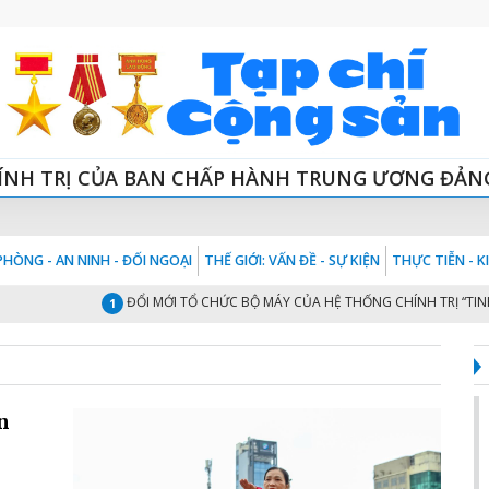
ÍNH TRỊ CỦA BAN CHẤP HÀNH TRUNG ƯƠNG ĐẢN
HÒNG - AN NINH - ĐỐI NGOẠI
THẾ GIỚI: VẤN ĐỀ - SỰ KIỆN
THỰC TIỄN - 
ĐỔI MỚI TỔ CHỨC BỘ MÁY CỦA HỆ THỐNG CHÍNH TRỊ “TINH - G
1
n