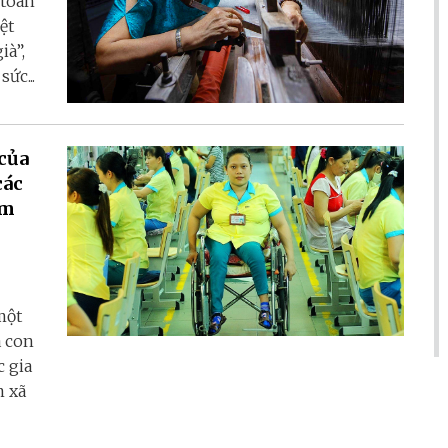
 toàn
ệt
ià”,
ức...
của
các
am
một
a con
c gia
m xã