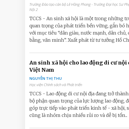
Trường Đào tạo cán bộ Lê Hồng Phong - Trường Đại học Sư P
Nội 2
TCCS - An sinh xã hội là một trong những tr
quan trọng của phát triển bền vững, gắn bó 
với mục tiêu “dân giàu, nước mạnh, dân chủ,
bằng, văn minh”. Xuất phát từ tư tưởng Hồ Chí.
An sinh xã hội cho lao động di cư nội 
Việt Nam
NGUYỄN THỊ THU
Học viện Chính sách và Phát triển
TCCS - Lao động di cư nội địa đang trở thàn
bộ phận quan trọng của lực lượng lao động, 
góp trực tiếp vào phát triển kinh tế - xã hội,
cũng là nhóm chịu nhiều rủi ro và dễ bị tổn...