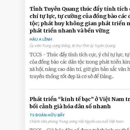
Tỉnh Tuyên Quang thúc đẩy tính tích 
chí tự lực, tự cường của đồng bào các
tộc; phát huy không gian phát triển 
phát triển nhanh và bền vững
HẦU A LỀNH
Ủy viên Trung ương Đảng, Bí thư Tỉnh ủy Tuyên Quang
TCCS - Thúc đẩy tính tích cực, ý chí tự lực, t
của đồng bào các dân tộc trong phát triển kin
xã hội, nâng cao dân trí, giữ gìn bản sắc văn 
truyền thống tốt đẹp là cơ sở để Đảng...
Phát triển “kinh tế bạc” ở Việt Nam t
bối cảnh già hóa dân số nhanh
TS ĐOÀN HỮU BẨY
Chánh Văn phòng Trung ương Hội Người cao tuổi Việt Nam