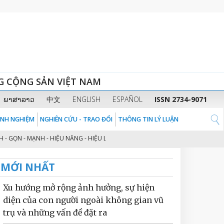
G CỘNG SẢN VIỆT NAM
ພາສາລາວ
中文
ENGLISH
ESPAÑOL
ISSN 2734-9071
KINH NGHIỆM
NGHIÊN CỨU - TRAO ĐỔI
THÔNG TIN LÝ LUẬN
ỌN - MẠNH - HIỆU NĂNG - HIỆU LỰC - HIỆU QUẢ” THEO TINH THẦN ĐỊNH HƯỚ
MỚI NHẤT
Xu hướng mở rộng ảnh hưởng, sự hiện
diện của con người ngoài không gian vũ
trụ và những vấn đề đặt ra