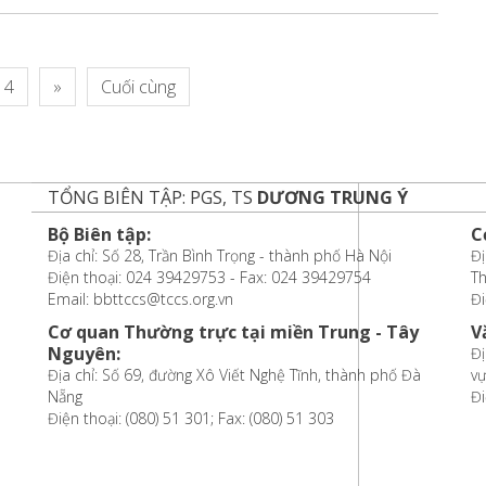
4
»
Cuối cùng
TỔNG BIÊN TẬP: PGS, TS
DƯƠNG TRUNG Ý
Bộ Biên tập:
C
Địa chỉ: Số 28, Trần Bình Trọng - thành phố Hà Nội
Đị
Điện thoại: 024 39429753 - Fax: 024 39429754
T
Email: bbttccs@tccs.org.vn
Đi
Cơ quan Thường trực tại miền Trung - Tây
V
Nguyên:
Đị
Địa chỉ: Số 69, đường Xô Viết Nghệ Tĩnh, thành phố Đà
vự
Nẵng
Đi
Điện thoại: (080) 51 301; Fax: (080) 51 303