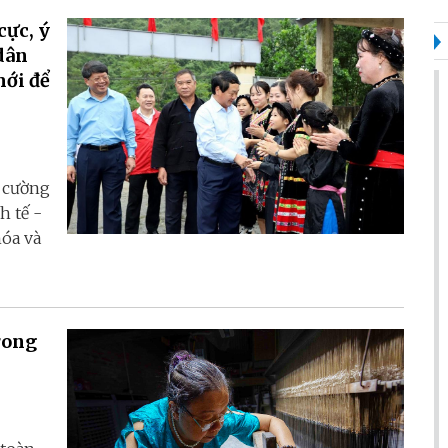
cực, ý
 dân
mới để
ự cường
h tế -
hóa và
rong