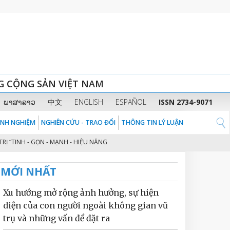
G CỘNG SẢN VIỆT NAM
ພາສາລາວ
中文
ENGLISH
ESPAÑOL
ISSN 2734-9071
KINH NGHIỆM
NGHIÊN CỨU - TRAO ĐỔI
THÔNG TIN LÝ LUẬN
INH - GỌN - MẠNH - HIỆU NĂNG - HIỆU LỰC - HIỆU QUẢ” THEO TINH THẦN Đ
MỚI NHẤT
Xu hướng mở rộng ảnh hưởng, sự hiện
diện của con người ngoài không gian vũ
trụ và những vấn đề đặt ra