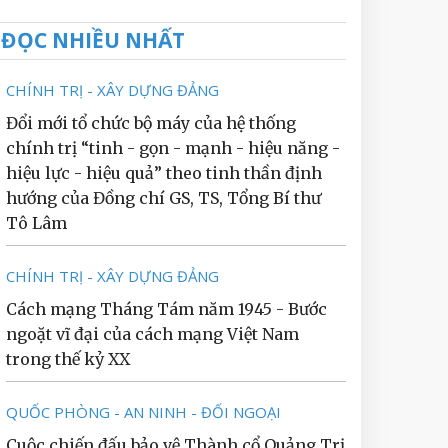
ĐỌC NHIỀU NHẤT
CHÍNH TRỊ - XÂY DỰNG ĐẢNG
Đổi mới tổ chức bộ máy của hệ thống
chính trị “tinh - gọn - mạnh - hiệu năng -
hiệu lực - hiệu quả” theo tinh thần định
hướng của Đồng chí GS, TS, Tổng Bí thư
Tô Lâm
CHÍNH TRỊ - XÂY DỰNG ĐẢNG
Cách mạng Tháng Tám năm 1945 - Bước
ngoặt vĩ đại của cách mạng Việt Nam
trong thế kỷ XX
QUỐC PHÒNG - AN NINH - ĐỐI NGOẠI
Cuộc chiến đấu bảo vệ Thành cổ Quảng Trị