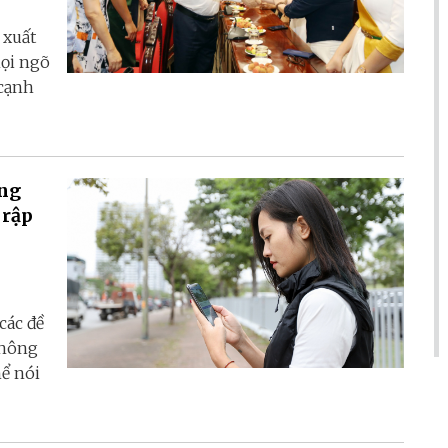
 xuất
mọi ngõ
 cạnh
ồng
 rập
các đề
thông
hể nói