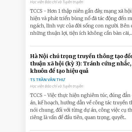
Học viện Báo chí và Tuyên truyền
TCCS - Hơn 1 thập niên gần đây, mạng xã hội
hiện và phát triển bùng nổ đã tác động đến 
ngách, lĩnh vực của đời sống con người. Bên
những thuận lợi, tiện ích không cần bàn cãi,...
Hà Nội chú trọng truyền thông tạo đ
thuận xã hội (kỳ 3): Tránh cứng nhắc,
khuôn để tạo hiệu quả
TS TRẦN VĂN THƯ
Học viện Báo chí và Tuyên truyền
TCCS - Việc thực hiện nghiêm túc, đúng đắn 
án, kế hoạch, hướng dẫn về công tác truyền 
nói chung, đối với từng dự án, công việc cụ t
riêng là vấn đề đầu tiên, quan trọng, quyết...