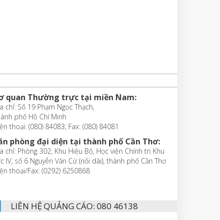
ơ quan Thường trực tại miền Nam:
a chỉ: Số 19 Phạm Ngọc Thạch,
hành phố Hồ Chí Minh
ện thoại: (080) 84083; Fax: (080) 84081
ăn phòng đại diện tại thành phố Cần Thơ:
a chỉ: Phòng 302, Khu Hiệu Bộ, Học viện Chính trị Khu
c IV, số 6 Nguyễn Văn Cừ (nối dài), thành phố Cần Thơ
ện thoại/Fax: (0292) 6250868
LIÊN HỆ QUẢNG CÁO: 080 46138