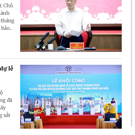
ư, Chủ
Thành
 tháng
ảo...
dự lễ
Bộ
ng đã
xây
g sắt