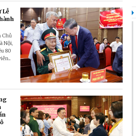
ự Lễ
thành
h Chủ
à Nội,
ệu 80
ên...
ồng
h
ần
đô