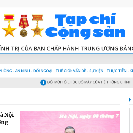
ÍNH TRỊ CỦA BAN CHẤP HÀNH TRUNG ƯƠNG ĐẢN
HÒNG - AN NINH - ĐỐI NGOẠI
THẾ GIỚI: VẤN ĐỀ - SỰ KIỆN
THỰC TIỄN - 
ĐỔI MỚI TỔ CHỨC BỘ MÁY CỦA HỆ THỐNG CHÍNH TRỊ “T
1
à Nội
ợng