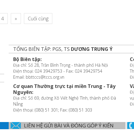
4
»
Cuối cùng
TỔNG BIÊN TẬP: PGS, TS
DƯƠNG TRUNG Ý
Bộ Biên tập:
C
Địa chỉ: Số 28, Trần Bình Trọng - thành phố Hà Nội
Đị
Điện thoại: 024 39429753 - Fax: 024 39429754
T
Email: bbttccs@tccs.org.vn
Đi
Cơ quan Thường trực tại miền Trung - Tây
V
Nguyên:
Đị
Địa chỉ: Số 69, đường Xô Viết Nghệ Tĩnh, thành phố Đà
vự
Nẵng
Đi
Điện thoại: (080) 51 301; Fax: (080) 51 303
LIÊN HỆ GỬI BÀI VÀ ĐÓNG GÓP Ý KIẾN