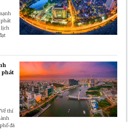
 mạnh
 phát
 lịch
đạt
inh
h phát
“Về thí
Thành
 phố đã