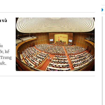
 và
ầu
ớc, kể
m Trung
t...