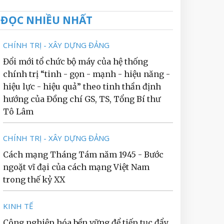
ĐỌC NHIỀU NHẤT
CHÍNH TRỊ - XÂY DỰNG ĐẢNG
Đổi mới tổ chức bộ máy của hệ thống
chính trị “tinh - gọn - mạnh - hiệu năng -
hiệu lực - hiệu quả” theo tinh thần định
hướng của Đồng chí GS, TS, Tổng Bí thư
Tô Lâm
CHÍNH TRỊ - XÂY DỰNG ĐẢNG
Cách mạng Tháng Tám năm 1945 - Bước
ngoặt vĩ đại của cách mạng Việt Nam
trong thế kỷ XX
KINH TẾ
Công nghiệp hóa bền vững để tiếp tục đẩy