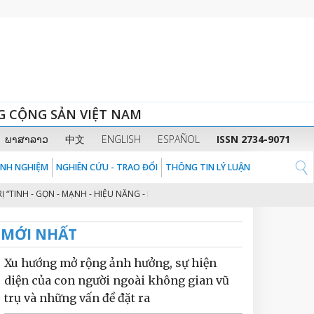
G CỘNG SẢN VIỆT NAM
ພາສາລາວ
中文
ENGLISH
ESPAÑOL
ISSN 2734-9071
KINH NGHIỆM
NGHIÊN CỨU - TRAO ĐỔI
THÔNG TIN LÝ LUẬN
INH - GỌN - MẠNH - HIỆU NĂNG - HIỆU LỰC - HIỆU QUẢ” THEO TINH THẦN ĐỊ
MỚI NHẤT
Xu hướng mở rộng ảnh hưởng, sự hiện
diện của con người ngoài không gian vũ
trụ và những vấn đề đặt ra