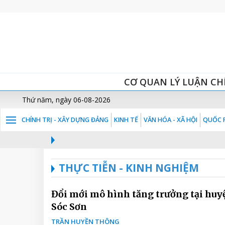
CƠ QUAN LÝ LUẬN CH
Thứ năm, ngày 06-08-2026
CHÍNH TRỊ - XÂY DỰNG ĐẢNG
KINH TẾ
VĂN HÓA - XÃ HỘI
QUỐC P
THỰC TIỄN - KINH NGHIỆM
Đổi mới mô hình tăng trưởng tại huy
Sóc Sơn
TRẦN HUYỀN THÔNG