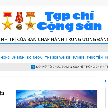
ÍNH TRỊ CỦA BAN CHẤP HÀNH TRUNG ƯƠNG ĐẢN
HÒNG - AN NINH - ĐỐI NGOẠI
THẾ GIỚI: VẤN ĐỀ - SỰ KIỆN
THỰC TIỄN - 
ĐỔI MỚI TỔ CHỨC BỘ MÁY CỦA HỆ THỐNG CHÍNH TRỊ “T
1
ện