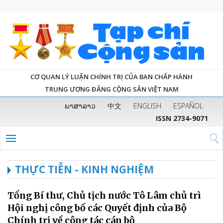
CƠ QUAN LÝ LUẬN CHÍNH TRỊ CỦA BAN CHẤP HÀNH
TRUNG ƯƠNG ĐẢNG CỘNG SẢN VIỆT NAM
ພາສາລາວ
中文
ENGLISH
ESPAÑOL
ISSN 2734-9071
THỰC TIỄN - KINH NGHIỆM
Tổng Bí thư, Chủ tịch nước Tô Lâm chủ trì
Hội nghị công bố các Quyết định của Bộ
Chính trị về công tác cán bộ