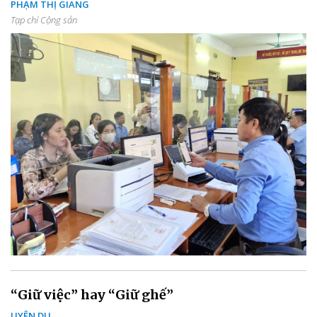
PHẠM THỊ GIANG
Tạp chí Cộng sản
“Giữ việc” hay “Giữ ghế”
UYÊN DU