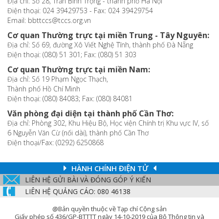
Địa chỉ: Số 28, Trần Bình Trọng - thành phố Hà Nội
Điện thoại: 024 39429753 - Fax: 024 39429754
Email: bbttccs@tccs.org.vn
Cơ quan Thường trực tại miền Trung - Tây Nguyên:
Địa chỉ: Số 69, đường Xô Viết Nghệ Tĩnh, thành phố Đà Nẵng
Điện thoại: (080) 51 301; Fax: (080) 51 303
Cơ quan Thường trực tại miền Nam:
Địa chỉ: Số 19 Phạm Ngọc Thạch,
Thành phố Hồ Chí Minh
Điện thoại: (080) 84083; Fax: (080) 84081
Văn phòng đại diện tại thành phố Cần Thơ:
Địa chỉ: Phòng 302, Khu Hiệu Bộ, Học viện Chính trị Khu vực IV, số
6 Nguyễn Văn Cừ (nối dài), thành phố Cần Thơ
Điện thoại/Fax: (0292) 6250868
HÀNH CHÍNH ĐIỆN TỬ
LIÊN HỆ GỬI BÀI VÀ ĐÓNG GÓP Ý KIẾN
LIÊN HỆ QUẢNG CÁO: 080 46138
@Bản quyền thuộc về Tạp chí Cộng sản
Giấy phép số 436/GP-BTTTT ngày 14-10-2019 của Bộ Thông tin và