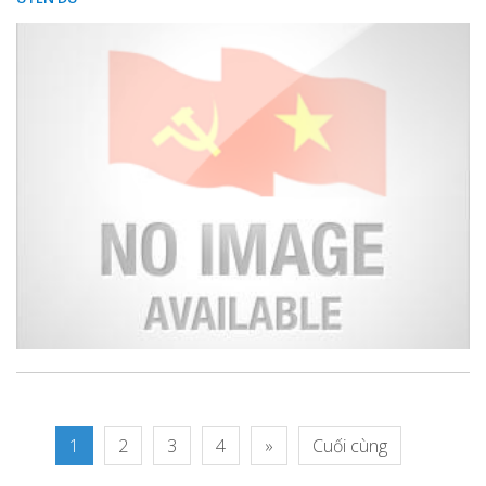
1
2
3
4
»
Cuối cùng