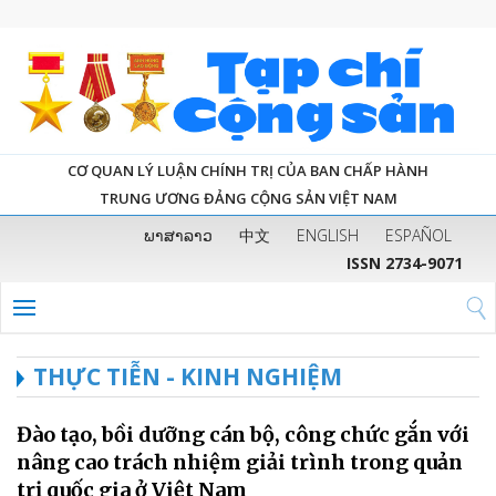
CƠ QUAN LÝ LUẬN CHÍNH TRỊ CỦA BAN CHẤP HÀNH
TRUNG ƯƠNG ĐẢNG CỘNG SẢN VIỆT NAM
ພາສາລາວ
中文
ENGLISH
ESPAÑOL
ISSN 2734-9071
THỰC TIỄN - KINH NGHIỆM
Đào tạo, bồi dưỡng cán bộ, công chức gắn với
nâng cao trách nhiệm giải trình trong quản
trị quốc gia ở Việt Nam