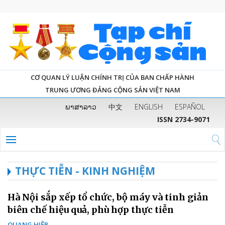
CƠ QUAN LÝ LUẬN CHÍNH TRỊ CỦA BAN CHẤP HÀNH
TRUNG ƯƠNG ĐẢNG CỘNG SẢN VIỆT NAM
ພາສາລາວ
中文
ENGLISH
ESPAÑOL
ISSN 2734-9071
THỰC TIỄN - KINH NGHIỆM
Hà Nội sắp xếp tổ chức, bộ máy và tinh giản
biên chế hiệu quả, phù hợp thực tiễn
QUANG HIỆP