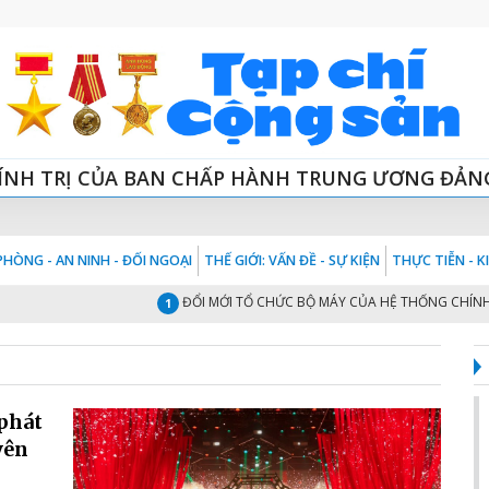
ÍNH TRỊ CỦA BAN CHẤP HÀNH TRUNG ƯƠNG ĐẢN
HÒNG - AN NINH - ĐỐI NGOẠI
THẾ GIỚI: VẤN ĐỀ - SỰ KIỆN
THỰC TIỄN - 
ĐỔI MỚI TỔ CHỨC BỘ MÁY CỦA HỆ THỐNG CHÍNH TRỊ
1
 phát
yên