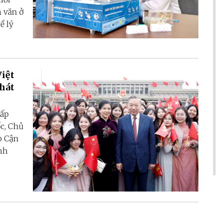
 văn ở
ề lý
.
Việt
hát
hấp
c, Chủ
p Cận
nh