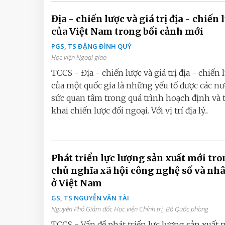
Địa - chiến lược và giá trị địa - chiến 
của Việt Nam trong bối cảnh mới
PGS, TS ĐẶNG ĐÌNH QUÝ
Học viện Ngoại giao
TCCS - Địa - chiến lược và giá trị địa - chiến 
của một quốc gia là những yếu tố được các nư
sức quan tâm trong quá trình hoạch định và 
khai chiến lược đối ngoại. Với vị trí địa lý...
Phát triển lực lượng sản xuất mới tr
chủ nghĩa xã hội công nghệ số và nh
ở Việt Nam
GS, TS NGUYỄN VĂN TÀI
Nguyên Phó Giám đốc Học viện Chính trị, Bộ Quốc phòng
TCCS - Vấn đề phát triển lực lượng sản xuất 