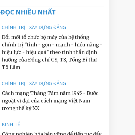
ĐỌC NHIỀU NHẤT
CHÍNH TRỊ - XÂY DỰNG ĐẢNG
Đổi mới tổ chức bộ máy của hệ thống
chính trị “tinh - gọn - mạnh - hiệu năng -
hiệu lực - hiệu quả” theo tinh thần định
hướng của Đồng chí GS, TS, Tổng Bí thư
Tô Lâm
CHÍNH TRỊ - XÂY DỰNG ĐẢNG
Cách mạng Tháng Tám năm 1945 - Bước
ngoặt vĩ đại của cách mạng Việt Nam
trong thế kỷ XX
KINH TẾ
Công nghiệp hóa bền vững để tiếp tục đẩy