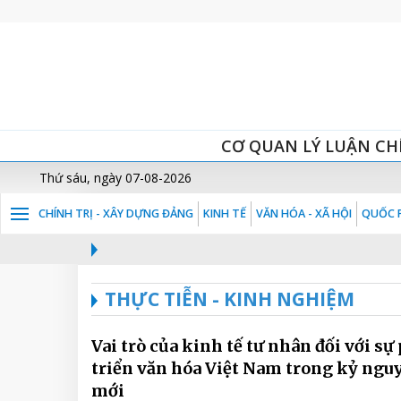
CƠ QUAN LÝ LUẬN CH
Thứ sáu, ngày 07-08-2026
CHÍNH TRỊ - XÂY DỰNG ĐẢNG
KINH TẾ
VĂN HÓA - XÃ HỘI
QUỐC P
THỰC TIỄN - KINH NGHIỆM
Vai trò của kinh tế tư nhân đối với sự
triển văn hóa Việt Nam trong kỷ ngu
mới