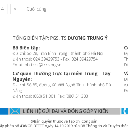
4
»
Cuối cùng
TỔNG BIÊN TẬP: PGS, TS
DƯƠNG TRUNG Ý
Bộ Biên tập:
C
Địa chỉ: Số 28, Trần Bình Trọng - thành phố Hà Nội
Đị
Điện thoại: 024 39429753 - Fax: 024 39429754
T
Email: bbttccs@tccs.org.vn
Đi
Cơ quan Thường trực tại miền Trung - Tây
V
Nguyên:
Đị
Địa chỉ: Số 69, đường Xô Viết Nghệ Tĩnh, thành phố Đà
vự
Nẵng
Đi
Điện thoại: (080) 51 301; Fax: (080) 51 303
LIÊN HỆ GỬI BÀI VÀ ĐÓNG GÓP Ý KIẾN
@Bản quyền thuộc về Tạp chí Cộng sản
ấy phép số 436/GP-BTTTT ngày 14-10-2019 của Bộ Thông tin và Truyền thô