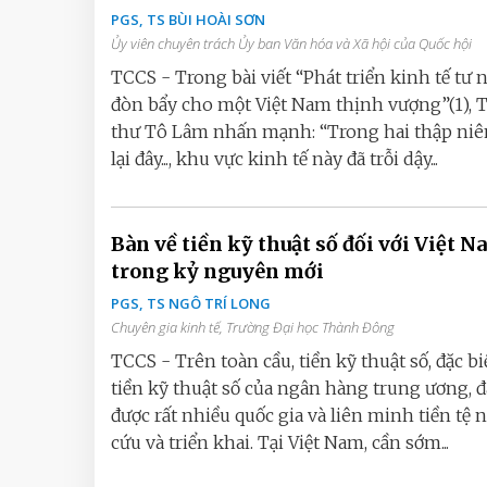
PGS, TS BÙI HOÀI SƠN
Ủy viên chuyên trách Ủy ban Văn hóa và Xã hội của Quốc hội
TCCS - Trong bài viết “Phát triển kinh tế tư 
đòn bẩy cho một Việt Nam thịnh vượng”(1), 
thư Tô Lâm nhấn mạnh: “Trong hai thập niê
lại đây..., khu vực kinh tế này đã trỗi dậy...
Bàn về tiền kỹ thuật số đối với Việt 
trong kỷ nguyên mới
PGS, TS NGÔ TRÍ LONG
Chuyên gia kinh tế, Trường Đại học Thành Đông
TCCS - Trên toàn cầu, tiền kỹ thuật số, đặc biệ
tiền kỹ thuật số của ngân hàng trung ương, 
được rất nhiều quốc gia và liên minh tiền tệ 
cứu và triển khai. Tại Việt Nam, cần sớm...