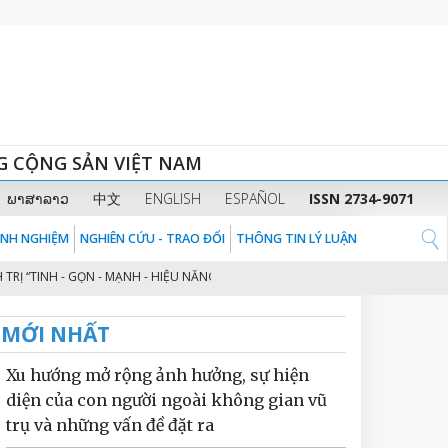
G CỘNG SẢN VIỆT NAM
ພາສາລາວ
中文
ENGLISH
ESPAÑOL
ISSN 2734-9071
KINH NGHIỆM
NGHIÊN CỨU - TRAO ĐỔI
THÔNG TIN LÝ LUẬN
 “TINH - GỌN - MẠNH - HIỆU NĂNG - HIỆU LỰC - HIỆU QUẢ” THEO TINH THẦN
MỚI NHẤT
Xu hướng mở rộng ảnh hưởng, sự hiện
diện của con người ngoài không gian vũ
trụ và những vấn đề đặt ra