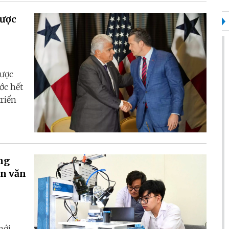
lược
lược
ớc hết
triển
ong
ân văn
mới