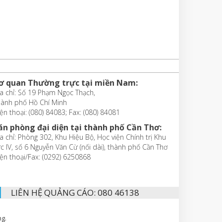
ơ quan Thường trực tại miền Nam:
a chỉ: Số 19 Phạm Ngọc Thạch,
hành phố Hồ Chí Minh
ện thoại: (080) 84083; Fax: (080) 84081
ăn phòng đại diện tại thành phố Cần Thơ:
a chỉ: Phòng 302, Khu Hiệu Bộ, Học viện Chính trị Khu
c IV, số 6 Nguyễn Văn Cừ (nối dài), thành phố Cần Thơ
ện thoại/Fax: (0292) 6250868
LIÊN HỆ QUẢNG CÁO: 080 46138
ng.