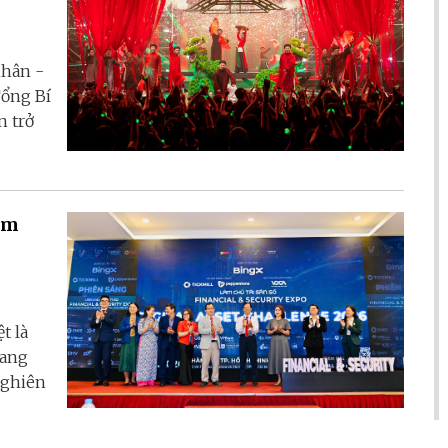
nhân -
Tổng Bí
n trở
Nam
t là
đang
nghiên