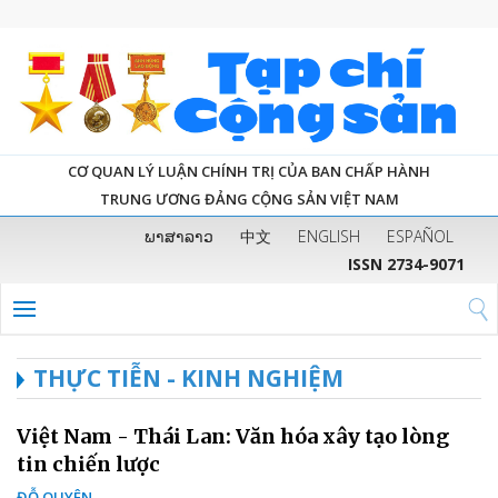
CƠ QUAN LÝ LUẬN CHÍNH TRỊ CỦA BAN CHẤP HÀNH
TRUNG ƯƠNG ĐẢNG CỘNG SẢN VIỆT NAM
ພາສາລາວ
中文
ENGLISH
ESPAÑOL
ISSN 2734-9071
THỰC TIỄN - KINH NGHIỆM
Việt Nam - Thái Lan: Văn hóa xây tạo lòng
tin chiến lược
ĐỖ QUYÊN