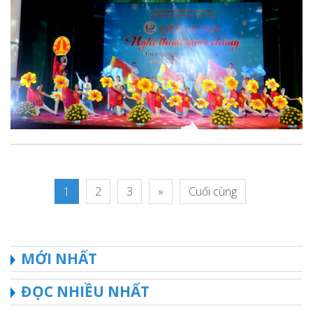
1
2
3
»
Cuối cùng
MỚI NHẤT
ĐỌC NHIỀU NHẤT