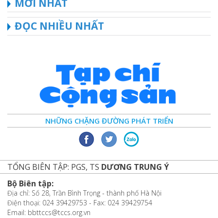
MỚI NHẤT
ĐỌC NHIỀU NHẤT
NHỮNG CHẶNG ĐƯỜNG PHÁT TRIỂN
TỔNG BIÊN TẬP: PGS, TS
DƯƠNG TRUNG Ý
Bộ Biên tập:
Địa chỉ: Số 28, Trần Bình Trọng - thành phố Hà Nội
Điện thoại: 024 39429753 - Fax: 024 39429754
Email: bbttccs@tccs.org.vn