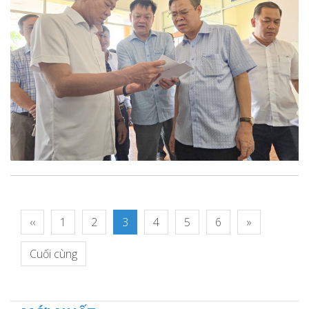
‹‹
1
2
3
4
5
6
»
Cuối cùng