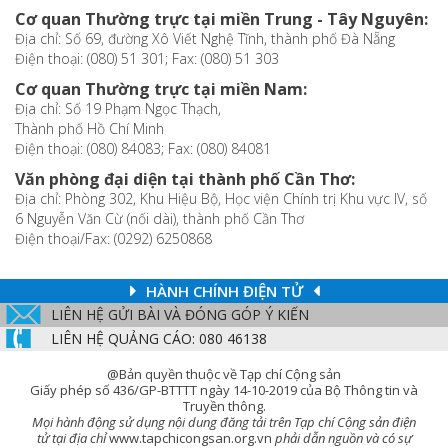
Cơ quan Thường trực tại miền Trung - Tây Nguyên:
Địa chỉ: Số 69, đường Xô Viết Nghệ Tĩnh, thành phố Đà Nẵng
Điện thoại: (080) 51 301; Fax: (080) 51 303
Cơ quan Thường trực tại miền Nam:
Địa chỉ: Số 19 Phạm Ngọc Thạch,
Thành phố Hồ Chí Minh
Điện thoại: (080) 84083; Fax: (080) 84081
Văn phòng đại diện tại thành phố Cần Thơ:
Địa chỉ: Phòng 302, Khu Hiệu Bộ, Học viện Chính trị Khu vực IV, số
6 Nguyễn Văn Cừ (nối dài), thành phố Cần Thơ
Điện thoại/Fax: (0292) 6250868
HÀNH CHÍNH ĐIỆN TỬ
LIÊN HỆ GỬI BÀI VÀ ĐÓNG GÓP Ý KIẾN
LIÊN HỆ QUẢNG CÁO: 080 46138
@Bản quyền thuộc về Tạp chí Cộng sản
Giấy phép số 436/GP-BTTTT ngày 14-10-2019 của Bộ Thông tin và
Truyền thông.
Mọi hành động sử dụng nội dung đăng tải trên Tạp chí Cộng sản điện
tử tại địa chỉ
www.tapchicongsan.org.vn
phải dẫn nguồn và có sự