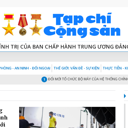
ÍNH TRỊ CỦA BAN CHẤP HÀNH TRUNG ƯƠNG ĐẢN
HÒNG - AN NINH - ĐỐI NGOẠI
THẾ GIỚI: VẤN ĐỀ - SỰ KIỆN
THỰC TIỄN - 
ĐỔI MỚI TỔ CHỨC BỘ MÁY CỦA HỆ THỐNG CHÍNH TRỊ 
1
g
ánh
mới