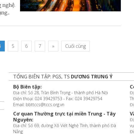
g nghệ.
ng...
4
5
6
7
»
Cuối cùng
TỔNG BIÊN TẬP: PGS, TS
DƯƠNG TRUNG Ý
Bộ Biên tập:
C
Địa chỉ: Số 28, Trần Bình Trọng - thành phố Hà Nội
Đị
Điện thoại: 024 39429753 - Fax: 024 39429754
T
Email: bbttccs@tccs.org.vn
Đi
Cơ quan Thường trực tại miền Trung - Tây
V
Nguyên:
Đị
Địa chỉ: Số 69, đường Xô Viết Nghệ Tĩnh, thành phố Đà
vự
Nẵng
Đi