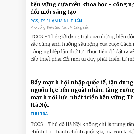
bền vững dựa trên khoa học - công n
đổi mới sáng tạo
PGS, TS PHẠM MINH TUẤN
Phó Tổng Biên tập Tạp chí Cộng sản
TCCS - Thế giới đang trải qua những biến độ
sắc cùng ảnh hưởng sâu rộng của cuộc Cách
công nghiệp lần thứ tư. Thực tiễn đó đặt ra y
cấp thiết phải đổi mới tư duy phát triển, từ mô.
Đẩy mạnh hội nhập quốc tế, tận dụng
nguồn lực bên ngoài nhằm tăng cườn
mạnh nội lực, phát triển bền vững Th
Hà Nội
THU TRÀ
TCCS - Thủ đô Hà Nội không chỉ là trung tâ
chính trị - hành chính quốc gia, mà còn là đầ