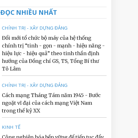
ĐỌC NHIỀU NHẤT
CHÍNH TRỊ - XÂY DỰNG ĐẢNG
Đổi mới tổ chức bộ máy của hệ thống
chính trị “tinh - gọn - mạnh - hiệu năng -
hiệu lực - hiệu quả” theo tinh thần định
hướng của Đồng chí GS, TS, Tổng Bí thư
Tô Lâm
CHÍNH TRỊ - XÂY DỰNG ĐẢNG
Cách mạng Tháng Tám năm 1945 - Bước
ngoặt vĩ đại của cách mạng Việt Nam
trong thế kỷ XX
KINH TẾ
Công nghiệp hóa bền vững để tiếp tục đẩy