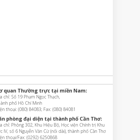
ơ quan Thường trực tại miền Nam:
a chỉ: Số 19 Phạm Ngọc Thạch,
hành phố Hồ Chí Minh
ện thoại: (080) 84083; Fax: (080) 84081
ăn phòng đại diện tại thành phố Cần Thơ:
a chỉ: Phòng 302, Khu Hiệu Bộ, Học viện Chính trị Khu
c IV, số 6 Nguyễn Văn Cừ (nối dài), thành phố Cần Thơ
ện thoại/Fax: (0292) 6250868