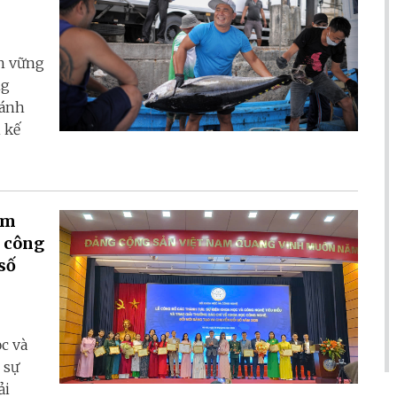
ền vững
ng
hánh
 kế
ẩm
, công
số
c và
 sự
ải