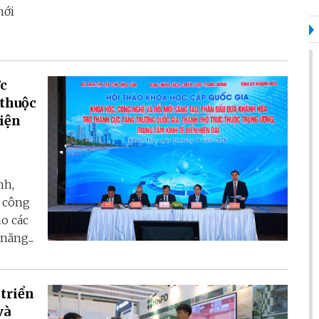
mới
ực
 thuộc
hiện
nh,
, công
ho các
năng...
 triển
và