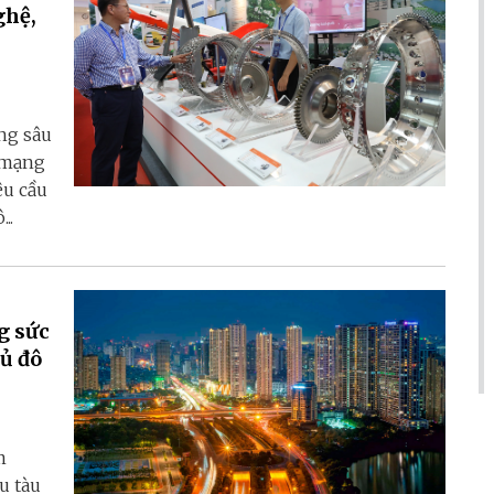
ghệ,
ng sâu
 mạng
êu cầu
..
g sức
ủ đô
m
u tàu