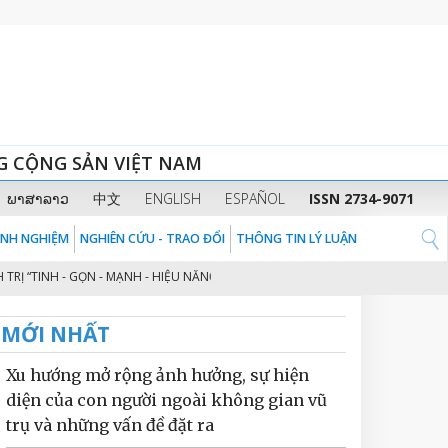
G CỘNG SẢN VIỆT NAM
ພາສາລາວ
中文
ENGLISH
ESPAÑOL
ISSN 2734-9071
KINH NGHIỆM
NGHIÊN CỨU - TRAO ĐỔI
THÔNG TIN LÝ LUẬN
“TINH - GỌN - MẠNH - HIỆU NĂNG - HIỆU LỰC - HIỆU QUẢ” THEO TINH THẦN 
MỚI NHẤT
Xu hướng mở rộng ảnh hưởng, sự hiện
diện của con người ngoài không gian vũ
trụ và những vấn đề đặt ra