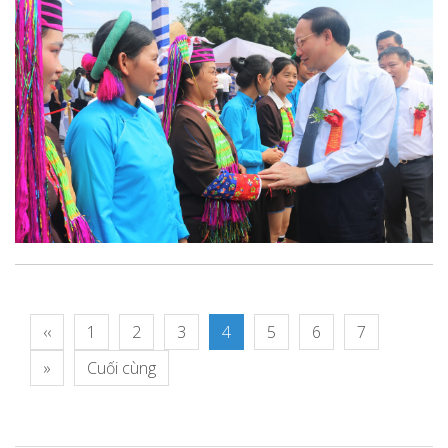
‹‹
1
2
3
4
5
6
7
»
Cuối cùng