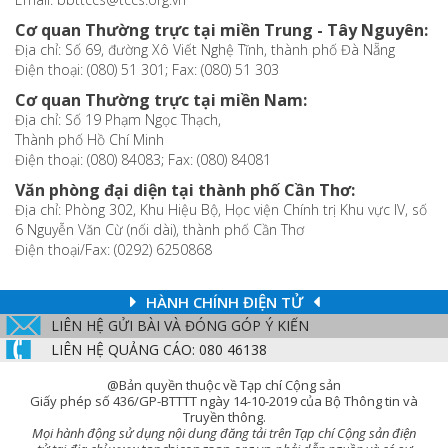
Cơ quan Thường trực tại miền Trung - Tây Nguyên:
Địa chỉ: Số 69, đường Xô Viết Nghệ Tĩnh, thành phố Đà Nẵng
Điện thoại: (080) 51 301; Fax: (080) 51 303
Cơ quan Thường trực tại miền Nam:
Địa chỉ: Số 19 Phạm Ngọc Thạch,
Thành phố Hồ Chí Minh
Điện thoại: (080) 84083; Fax: (080) 84081
Văn phòng đại diện tại thành phố Cần Thơ:
Địa chỉ: Phòng 302, Khu Hiệu Bộ, Học viện Chính trị Khu vực IV, số
6 Nguyễn Văn Cừ (nối dài), thành phố Cần Thơ
Điện thoại/Fax: (0292) 6250868
HÀNH CHÍNH ĐIỆN TỬ
LIÊN HỆ GỬI BÀI VÀ ĐÓNG GÓP Ý KIẾN
LIÊN HỆ QUẢNG CÁO: 080 46138
@Bản quyền thuộc về Tạp chí Cộng sản
Giấy phép số 436/GP-BTTTT ngày 14-10-2019 của Bộ Thông tin và
Truyền thông.
Mọi hành động sử dụng nội dung đăng tải trên Tạp chí Cộng sản điện