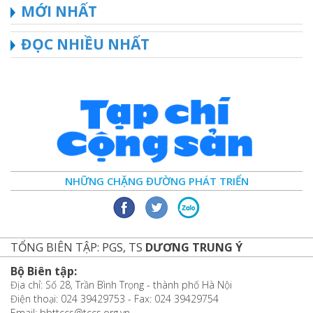
MỚI NHẤT
ĐỌC NHIỀU NHẤT
NHỮNG CHẶNG ĐƯỜNG PHÁT TRIỂN
TỔNG BIÊN TẬP: PGS, TS
DƯƠNG TRUNG Ý
Bộ Biên tập:
Địa chỉ: Số 28, Trần Bình Trọng - thành phố Hà Nội
Điện thoại: 024 39429753 - Fax: 024 39429754
Email: bbttccs@tccs.org.vn