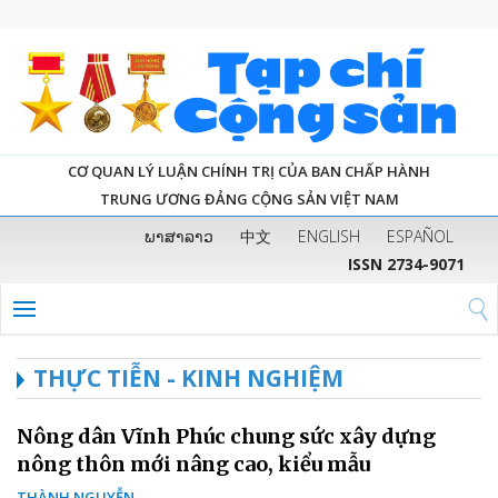
CƠ QUAN LÝ LUẬN CHÍNH TRỊ CỦA BAN CHẤP HÀNH
TRUNG ƯƠNG ĐẢNG CỘNG SẢN VIỆT NAM
ພາສາລາວ
中文
ENGLISH
ESPAÑOL
ISSN 2734-9071
THỰC TIỄN - KINH NGHIỆM
Nông dân Vĩnh Phúc chung sức xây dựng
nông thôn mới nâng cao, kiểu mẫu
THÀNH NGUYỄN