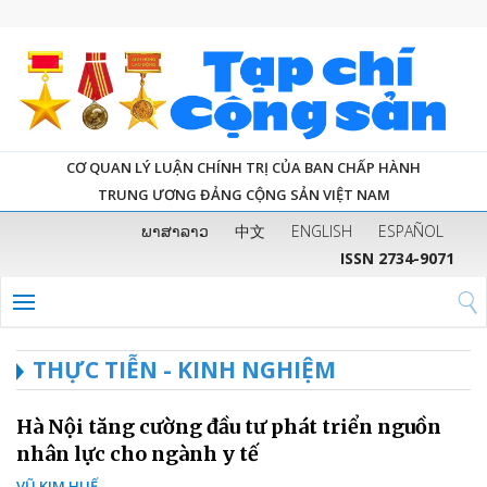
CƠ QUAN LÝ LUẬN CHÍNH TRỊ CỦA BAN CHẤP HÀNH
TRUNG ƯƠNG ĐẢNG CỘNG SẢN VIỆT NAM
ພາສາລາວ
中文
ENGLISH
ESPAÑOL
ISSN 2734-9071
THỰC TIỄN - KINH NGHIỆM
Hà Nội tăng cường đầu tư phát triển nguồn
nhân lực cho ngành y tế
VŨ KIM HUẾ