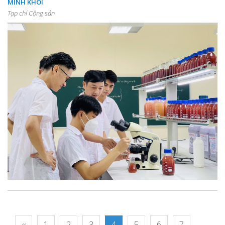
MINH KHÔI
Tạp chí Cộng sản
‹‹
1
2
3
4
5
6
7