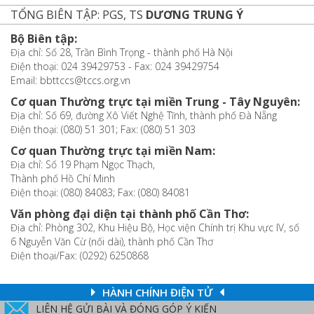
TỔNG BIÊN TẬP: PGS, TS
DƯƠNG TRUNG Ý
Bộ Biên tập:
Địa chỉ: Số 28, Trần Bình Trọng - thành phố Hà Nội
Điện thoại: 024 39429753 - Fax: 024 39429754
Email: bbttccs@tccs.org.vn
Cơ quan Thường trực tại miền Trung - Tây Nguyên:
Địa chỉ: Số 69, đường Xô Viết Nghệ Tĩnh, thành phố Đà Nẵng
Điện thoại: (080) 51 301; Fax: (080) 51 303
Cơ quan Thường trực tại miền Nam:
Địa chỉ: Số 19 Phạm Ngọc Thạch,
Thành phố Hồ Chí Minh
Điện thoại: (080) 84083; Fax: (080) 84081
Văn phòng đại diện tại thành phố Cần Thơ:
Địa chỉ: Phòng 302, Khu Hiệu Bộ, Học viện Chính trị Khu vực IV, số
6 Nguyễn Văn Cừ (nối dài), thành phố Cần Thơ
Điện thoại/Fax: (0292) 6250868
HÀNH CHÍNH ĐIỆN TỬ
LIÊN HỆ GỬI BÀI VÀ ĐÓNG GÓP Ý KIẾN