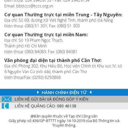
Điện thoại: 024 39429753 - Fax: 024 39429754
Email: bbttccs@tccs.org.vn
Cơ quan Thường trực tại miền Trung - Tây Nguyên:
Địa chỉ: Số 69, đường Xô Viết Nghệ Tĩnh, thành phố Đà Nẵng
Điện thoại: (080) 51 301; Fax: (080) 51 303
Cơ quan Thường trực tại miền Nam:
Địa chỉ: Số 19 Phạm Ngọc Thạch,
Thành phố Hồ Chí Minh
Điện thoại: (080) 84083; Fax: (080) 84081
Văn phòng đại diện tại thành phố Cần Thơ:
Địa chỉ: Phòng 302, Khu Hiệu Bộ, Học viện Chính trị Khu vực IV, số
6 Nguyễn Văn Cừ (nối dài), thành phố Cần Thơ
Điện thoại/Fax: (0292) 6250868
HÀNH CHÍNH ĐIỆN TỬ
LIÊN HỆ GỬI BÀI VÀ ĐÓNG GÓP Ý KIẾN
LIÊN HỆ QUẢNG CÁO: 080 46138
@Bản quyền thuộc về Tạp chí Cộng sản
Giấy phép số 436/GP-BTTTT ngày 14-10-2019 của Bộ Thông tin và
Truyền thông.