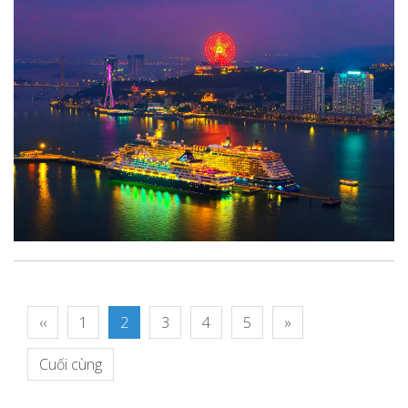
‹‹
1
2
3
4
5
»
Cuối cùng