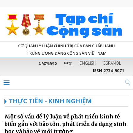
CƠ QUAN LÝ LUẬN CHÍNH TRỊ CỦA BAN CHẤP HÀNH
TRUNG ƯƠNG ĐẢNG CỘNG SẢN VIỆT NAM
ພາສາລາວ
中文
ENGLISH
ESPAÑOL
ISSN 2734-9071
THỰC TIỄN - KINH NGHIỆM
Một số vấn đề lý luận về phát triển kinh tế
biển gắn với bảo tồn, phát triển đa dạng sinh
học và bảo vệ môi trường