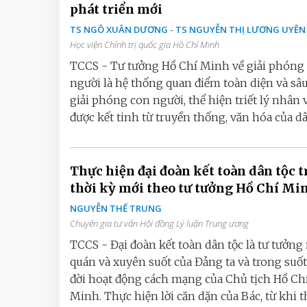
phát triển mới
TS NGÔ XUÂN DƯƠNG - TS NGUYỄN THỊ LƯƠNG UYÊN
Học viện Chính trị quốc gia Hồ Chí Minh
TCCS - Tư tưởng Hồ Chí Minh về giải phóng
người là hệ thống quan điểm toàn diện và sâu
giải phóng con người, thể hiện triết lý nhân 
được kết tinh từ truyền thống, văn hóa của dân
Thực hiện đại đoàn kết toàn dân tộc 
thời kỳ mới theo tư tưởng Hồ Chí Mi
NGUYỄN THẾ TRUNG
Chuyên gia tư vấn Hội đồng Lý luận Trung ương
TCCS - Đại đoàn kết toàn dân tộc là tư tưởng
quán và xuyên suốt của Đảng ta và trong suốt
đời hoạt động cách mạng của Chủ tịch Hồ Ch
Minh. Thực hiện lời căn dặn của Bác, từ khi th