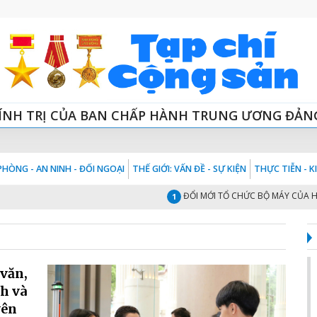
ÍNH TRỊ CỦA BAN CHẤP HÀNH TRUNG ƯƠNG ĐẢN
HÒNG - AN NINH - ĐỐI NGOẠI
THẾ GIỚI: VẤN ĐỀ - SỰ KIỆN
THỰC TIỄN - 
ĐỔI MỚI TỔ CHỨC BỘ MÁY CỦA HỆ TH
1
 văn,
h và
yên