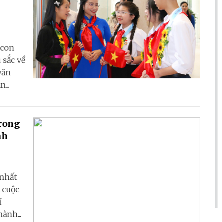
 con
 sắc về
văn
...
trong
nh
 nhất
 cuộc
í
ành...