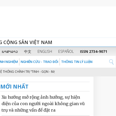
G CỘNG SẢN VIỆT NAM
ພາສາລາວ
中文
ENGLISH
ESPAÑOL
ISSN 2734-9071
KINH NGHIỆM
NGHIÊN CỨU - TRAO ĐỔI
THÔNG TIN LÝ LUẬN
ỐNG CHÍNH TRỊ “TINH - GỌN - MẠNH - HIỆU NĂNG - HIỆU LỰC - HIỆU QUẢ” T
MỚI NHẤT
Xu hướng mở rộng ảnh hưởng, sự hiện
diện của con người ngoài không gian vũ
trụ và những vấn đề đặt ra