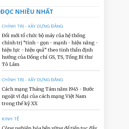
ĐỌC NHIỀU NHẤT
CHÍNH TRỊ - XÂY DỰNG ĐẢNG
Đổi mới tổ chức bộ máy của hệ thống
chính trị “tinh - gọn - mạnh - hiệu năng -
hiệu lực - hiệu quả” theo tinh thần định
hướng của Đồng chí GS, TS, Tổng Bí thư
Tô Lâm
CHÍNH TRỊ - XÂY DỰNG ĐẢNG
Cách mạng Tháng Tám năm 1945 - Bước
ngoặt vĩ đại của cách mạng Việt Nam
trong thế kỷ XX
KINH TẾ
Công nghiệp hóa bền vững để tiếp tục đẩy