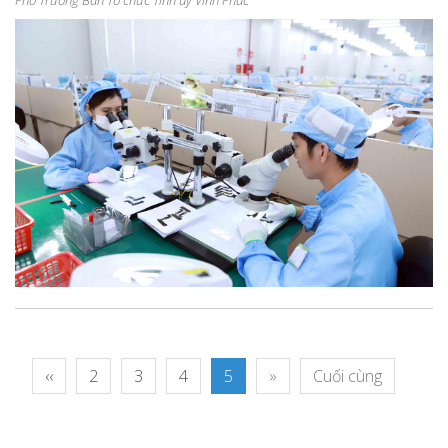
Phó Trưởng Ban Tổ chức Tỉnh ủy Vĩnh Phúc
‹‹
2
3
4
5
»
Cuối cùng