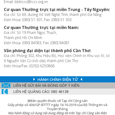
Email: bbttccs@tccs.org.vn
Cơ quan Thường trực tại miền Trung - Tây Nguyên:
Địa chỉ: Số 69, đường Xô Viết Nghệ Tĩnh, thành phố Đà Nẵng
Điện thoại: (080) 51 301; Fax: (080) 51 303
Cơ quan Thường trực tại miền Nam:
Địa chỉ: Số 19 Phạm Ngọc Thạch,
Thành phố Hồ Chí Minh
Điện thoại: (080) 84083; Fax: (080) 84081
Văn phòng đại diện tại thành phố Cần Thơ:
Địa chỉ: Phòng 302, Khu Hiệu Bộ, Học viện Chính trị Khu vực IV, số
6 Nguyễn Văn Cừ (nối dài), thành phố Cần Thơ
Điện thoại/Fax: (0292) 6250868
HÀNH CHÍNH ĐIỆN TỬ
LIÊN HỆ GỬI BÀI VÀ ĐÓNG GÓP Ý KIẾN
LIÊN HỆ QUẢNG CÁO: 080 46138
@Bản quyền thuộc về Tạp chí Cộng sản
Giấy phép số 436/GP-BTTTT ngày 14-10-2019 của Bộ Thông tin và
Truyền thông.
Mọi hành động sử dụng nội dung đăng tải trên Tạp chí Cộng sản điện