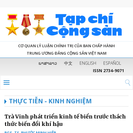
CƠ QUAN LÝ LUẬN CHÍNH TRỊ CỦA BAN CHẤP HÀNH
TRUNG ƯƠNG ĐẢNG CỘNG SẢN VIỆT NAM
ພາສາລາວ
中文
ENGLISH
ESPAÑOL
ISSN 2734-9071
THỰC TIỄN - KINH NGHIỆM
Trà Vinh phát triển kinh tế biển trước thách
thức biến đổi khí hậu
PGS, TS. PHƯỚC MINH HIỆP