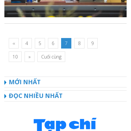
‹‹
4
5
6
7
8
9
10
»
Cuối cùng
MỚI NHẤT
ĐỌC NHIỀU NHẤT