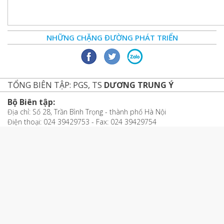
NHỮNG CHẶNG ĐƯỜNG PHÁT TRIỂN
TỔNG BIÊN TẬP: PGS, TS
DƯƠNG TRUNG Ý
Bộ Biên tập:
Địa chỉ: Số 28, Trần Bình Trọng - thành phố Hà Nội
Điện thoại: 024 39429753 - Fax: 024 39429754
Email: bbttccs@tccs.org.vn
Cơ quan Thường trực tại miền Trung - Tây Nguyên:
Địa chỉ: Số 69, đường Xô Viết Nghệ Tĩnh, thành phố Đà Nẵng
Điện thoại: (080) 51 301; Fax: (080) 51 303
Cơ quan Thường trực tại miền Nam:
Địa chỉ: Số 19 Phạm Ngọc Thạch,
Thành phố Hồ Chí Minh
Điện thoại: (080) 84083; Fax: (080) 84081