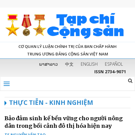
CƠ QUAN LÝ LUẬN CHÍNH TRỊ CỦA BAN CHẤP HÀNH
TRUNG ƯƠNG ĐẢNG CỘNG SẢN VIỆT NAM
ພາສາລາວ
中文
ENGLISH
ESPAÑOL
ISSN 2734-9071
THỰC TIỄN - KINH NGHIỆM
Bảo đảm sinh kế bền vững cho người nông
dân trong bối cảnh đô thị hóa hiện nay
TS NGUYỄN VĂN TẠO