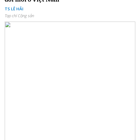
TS LÊ HẢI
Tạp chí Cộng sản