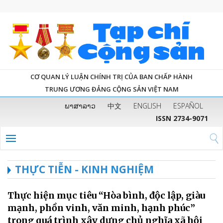
CƠ QUAN LÝ LUẬN CHÍNH TRỊ CỦA BAN CHẤP HÀNH
TRUNG ƯƠNG ĐẢNG CỘNG SẢN VIỆT NAM
ພາສາລາວ
中文
ENGLISH
ESPAÑOL
ISSN 2734-9071
THỰC TIỄN - KINH NGHIỆM
Thực hiện mục tiêu “Hòa bình, độc lập, giàu
mạnh, phồn vinh, văn minh, hạnh phúc”
trong quá trình xây dựng chủ nghĩa xã hội