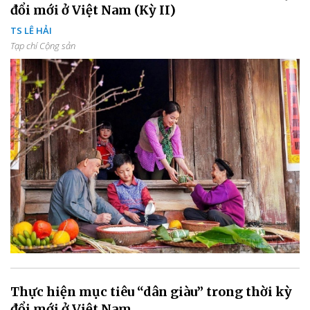
đổi mới ở Việt Nam (Kỳ II)
TS LÊ HẢI
Tạp chí Cộng sản
Thực hiện mục tiêu “dân giàu” trong thời kỳ
đổi mới ở Việt Nam