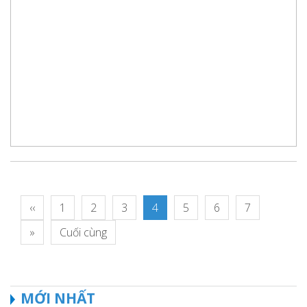
‹‹
1
2
3
4
5
6
7
»
Cuối cùng
MỚI NHẤT