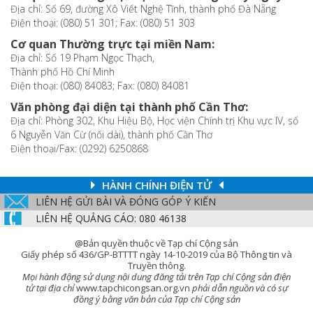
Địa chỉ: Số 69, đường Xô Viết Nghệ Tĩnh, thành phố Đà Nẵng
Điện thoại: (080) 51 301; Fax: (080) 51 303
Cơ quan Thường trực tại miền Nam:
Địa chỉ: Số 19 Phạm Ngọc Thạch,
Thành phố Hồ Chí Minh
Điện thoại: (080) 84083; Fax: (080) 84081
Văn phòng đại diện tại thành phố Cần Thơ:
Địa chỉ: Phòng 302, Khu Hiệu Bộ, Học viện Chính trị Khu vực IV, số
6 Nguyễn Văn Cừ (nối dài), thành phố Cần Thơ
Điện thoại/Fax: (0292) 6250868
HÀNH CHÍNH ĐIỆN TỬ
LIÊN HỆ GỬI BÀI VÀ ĐÓNG GÓP Ý KIẾN
LIÊN HỆ QUẢNG CÁO: 080 46138
@Bản quyền thuộc về Tạp chí Cộng sản
Giấy phép số 436/GP-BTTTT ngày 14-10-2019 của Bộ Thông tin và
Truyền thông.
Mọi hành động sử dụng nội dung đăng tải trên Tạp chí Cộng sản điện
tử tại địa chỉ
www.tapchicongsan.org.vn
phải dẫn nguồn và có sự
đồng ý bằng văn bản của Tạp chí Cộng sản