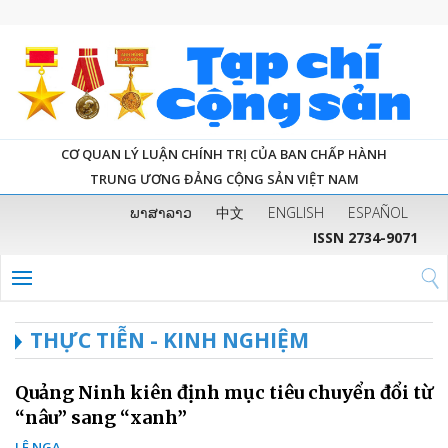
CƠ QUAN LÝ LUẬN CHÍNH TRỊ CỦA BAN CHẤP HÀNH
TRUNG ƯƠNG ĐẢNG CỘNG SẢN VIỆT NAM
ພາສາລາວ
中文
ENGLISH
ESPAÑOL
ISSN 2734-9071
THỰC TIỄN - KINH NGHIỆM
Quảng Ninh kiên định mục tiêu chuyển đổi từ
“nâu” sang “xanh”
LÊ NGA