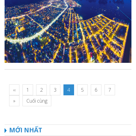
‹‹
1
2
3
4
5
6
7
»
Cuối cùng
MỚI NHẤT