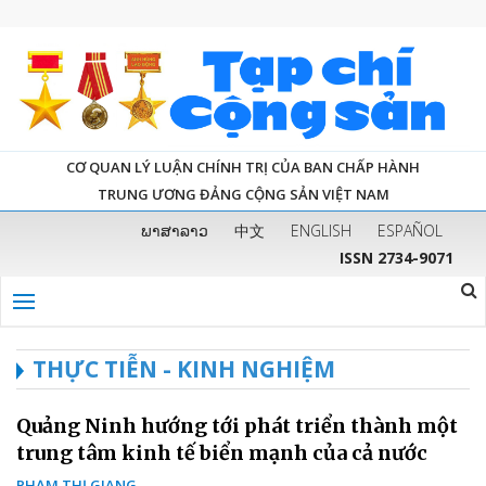
CƠ QUAN LÝ LUẬN CHÍNH TRỊ CỦA BAN CHẤP HÀNH
TRUNG ƯƠNG ĐẢNG CỘNG SẢN VIỆT NAM
ພາສາລາວ
中文
ENGLISH
ESPAÑOL
ISSN 2734-9071
THỰC TIỄN - KINH NGHIỆM
Quảng Ninh hướng tới phát triển thành một
trung tâm kinh tế biển mạnh của cả nước
PHẠM THỊ GIANG