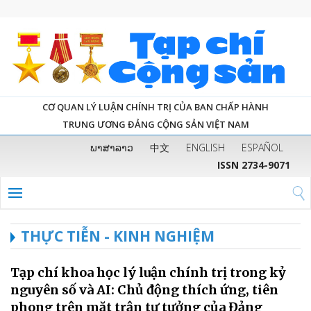
CƠ QUAN LÝ LUẬN CHÍNH TRỊ CỦA BAN CHẤP HÀNH
TRUNG ƯƠNG ĐẢNG CỘNG SẢN VIỆT NAM
ພາສາລາວ
中文
ENGLISH
ESPAÑOL
ISSN 2734-9071
THỰC TIỄN - KINH NGHIỆM
Tạp chí khoa học lý luận chính trị trong kỷ
nguyên số và AI: Chủ động thích ứng, tiên
phong trên mặt trận tư tưởng của Đảng