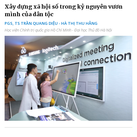
Xây dựng xã hội số trong kỷ nguyên vươn
mình của dân tộc
PGS, TS TRẦN QUANG DIỆU - HÀ THỊ THU HẰNG
Học viện Chính trị quốc gia Hồ Chí Minh - Đại học Thủ đô Hà Nội