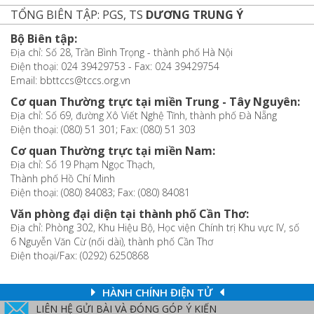
TỔNG BIÊN TẬP: PGS, TS
DƯƠNG TRUNG Ý
Bộ Biên tập:
Địa chỉ: Số 28, Trần Bình Trọng - thành phố Hà Nội
Điện thoại: 024 39429753 - Fax: 024 39429754
Email: bbttccs@tccs.org.vn
Cơ quan Thường trực tại miền Trung - Tây Nguyên:
Địa chỉ: Số 69, đường Xô Viết Nghệ Tĩnh, thành phố Đà Nẵng
Điện thoại: (080) 51 301; Fax: (080) 51 303
Cơ quan Thường trực tại miền Nam:
Địa chỉ: Số 19 Phạm Ngọc Thạch,
Thành phố Hồ Chí Minh
Điện thoại: (080) 84083; Fax: (080) 84081
Văn phòng đại diện tại thành phố Cần Thơ:
Địa chỉ: Phòng 302, Khu Hiệu Bộ, Học viện Chính trị Khu vực IV, số
6 Nguyễn Văn Cừ (nối dài), thành phố Cần Thơ
Điện thoại/Fax: (0292) 6250868
HÀNH CHÍNH ĐIỆN TỬ
LIÊN HỆ GỬI BÀI VÀ ĐÓNG GÓP Ý KIẾN