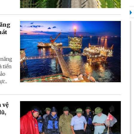
năng
hát
 năng
à tiền
bảo
c...
 vệ