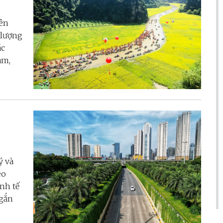
iên
 lượng
ác
àm,
ý và
eo
inh tế
 gắn