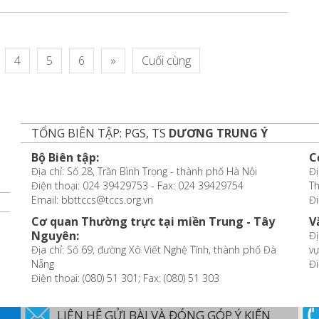
4
5
6
»
Cuối cùng
TỔNG BIÊN TẬP: PGS, TS
DƯƠNG TRUNG Ý
Bộ Biên tập:
C
Địa chỉ: Số 28, Trần Bình Trọng - thành phố Hà Nội
Đị
Điện thoại: 024 39429753 - Fax: 024 39429754
T
Email: bbttccs@tccs.org.vn
Đi
Cơ quan Thường trực tại miền Trung - Tây
V
Nguyên:
Đị
Địa chỉ: Số 69, đường Xô Viết Nghệ Tĩnh, thành phố Đà
vự
Nẵng
Đi
Điện thoại: (080) 51 301; Fax: (080) 51 303
LIÊN HỆ GỬI BÀI VÀ ĐÓNG GÓP Ý KIẾN