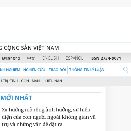
G CỘNG SẢN VIỆT NAM
ພາສາລາວ
中文
ENGLISH
ESPAÑOL
ISSN 2734-9071
KINH NGHIỆM
NGHIÊN CỨU - TRAO ĐỔI
THÔNG TIN LÝ LUẬN
“TINH - GỌN - MẠNH - HIỆU NĂNG - HIỆU LỰC - HIỆU QUẢ” THEO TINH THẦN
MỚI NHẤT
Xu hướng mở rộng ảnh hưởng, sự hiện
diện của con người ngoài không gian vũ
trụ và những vấn đề đặt ra