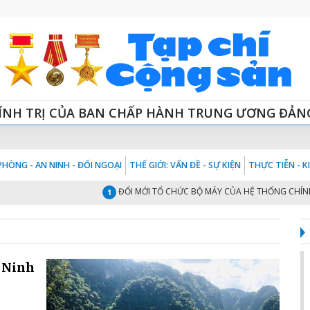
ÍNH TRỊ CỦA BAN CHẤP HÀNH TRUNG ƯƠNG ĐẢN
HÒNG - AN NINH - ĐỐI NGOẠI
THẾ GIỚI: VẤN ĐỀ - SỰ KIỆN
THỰC TIỄN - 
ĐỔI MỚI TỔ CHỨC BỘ MÁY CỦA HỆ THỐNG CHÍNH TRỊ 
1