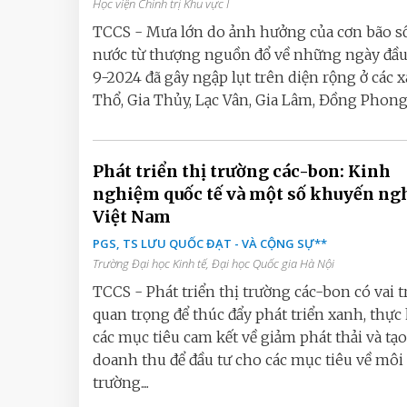
Học viện Chính trị Khu vực I
TCCS - Mưa lớn do ảnh hưởng của cơn bão số
nước từ thượng nguồn đổ về những ngày đầ
9-2024 đã gây ngập lụt trên diện rộng ở các x
Thổ, Gia Thủy, Lạc Vân, Gia Lâm, Đồng Phong.
Phát triển thị trường các-bon: Kinh
nghiệm quốc tế và một số khuyến ng
Việt Nam
PGS, TS LƯU QUỐC ĐẠT - VÀ CỘNG SỰ**
Trường Đại học Kinh tế, Đại học Quốc gia Hà Nội
TCCS - Phát triển thị trường các-bon có vai t
quan trọng để thúc đẩy phát triển xanh, thực
các mục tiêu cam kết về giảm phát thải và tạo
doanh thu để đầu tư cho các mục tiêu về môi
trường....