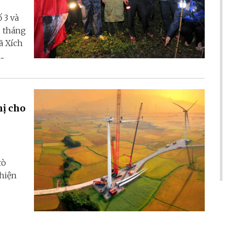
 3 và
u tháng
ã Xích
..
hị cho
rò
 hiện