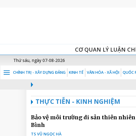
CƠ QUAN LÝ LUẬN CH
Thứ sáu, ngày 07-08-2026
CHÍNH TRỊ - XÂY DỰNG ĐẢNG
KINH TẾ
VĂN HÓA - XÃ HỘI
QUỐC P
THỰC TIỄN - KINH NGHIỆM
Bảo vệ môi trường di sản thiên nhiên Ninh
Bình
TS VŨ NGỌC HÀ