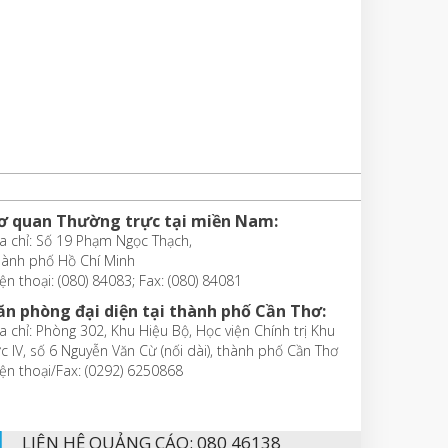
ơ quan Thường trực tại miền Nam:
a chỉ: Số 19 Phạm Ngọc Thạch,
hành phố Hồ Chí Minh
ện thoại: (080) 84083; Fax: (080) 84081
ăn phòng đại diện tại thành phố Cần Thơ:
a chỉ: Phòng 302, Khu Hiệu Bộ, Học viện Chính trị Khu
c IV, số 6 Nguyễn Văn Cừ (nối dài), thành phố Cần Thơ
ện thoại/Fax: (0292) 6250868
LIÊN HỆ QUẢNG CÁO: 080 46138