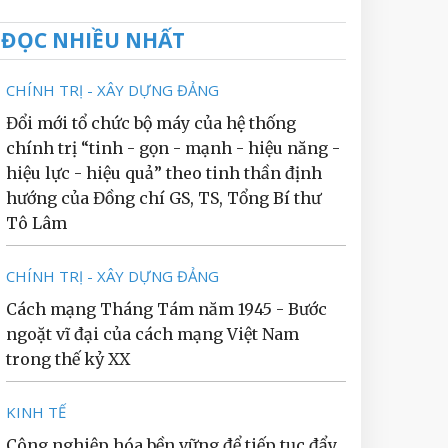
ĐỌC NHIỀU NHẤT
CHÍNH TRỊ - XÂY DỰNG ĐẢNG
Đổi mới tổ chức bộ máy của hệ thống
chính trị “tinh - gọn - mạnh - hiệu năng -
hiệu lực - hiệu quả” theo tinh thần định
hướng của Đồng chí GS, TS, Tổng Bí thư
Tô Lâm
CHÍNH TRỊ - XÂY DỰNG ĐẢNG
Cách mạng Tháng Tám năm 1945 - Bước
ngoặt vĩ đại của cách mạng Việt Nam
trong thế kỷ XX
KINH TẾ
Công nghiệp hóa bền vững để tiếp tục đẩy