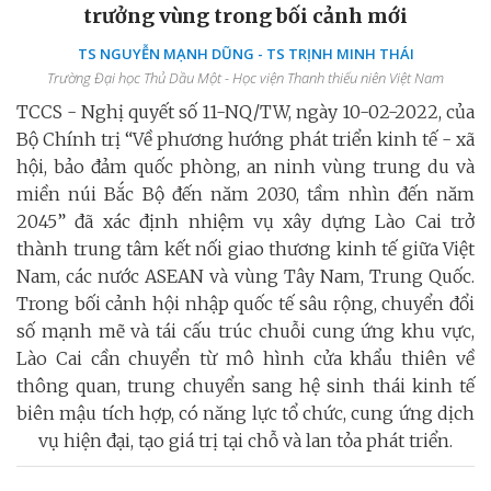
trưởng vùng trong bối cảnh mới
TS NGUYỄN MẠNH DŨNG - TS TRỊNH MINH THÁI
Trường Đại học Thủ Dầu Một - Học viện Thanh thiếu niên Việt Nam
TCCS - Nghị quyết số 11-NQ/TW, ngày 10-02-2022, của
Bộ Chính trị “Về phương hướng phát triển kinh tế - xã
hội, bảo đảm quốc phòng, an ninh vùng trung du và
miền núi Bắc Bộ đến năm 2030, tầm nhìn đến năm
2045” đã xác định nhiệm vụ xây dựng Lào Cai trở
thành trung tâm kết nối giao thương kinh tế giữa Việt
Nam, các nước ASEAN và vùng Tây Nam, Trung Quốc.
Trong bối cảnh hội nhập quốc tế sâu rộng, chuyển đổi
số mạnh mẽ và tái cấu trúc chuỗi cung ứng khu vực,
Lào Cai cần chuyển từ mô hình cửa khẩu thiên về
thông quan, trung chuyển sang hệ sinh thái kinh tế
biên mậu tích hợp, có năng lực tổ chức, cung ứng dịch
vụ hiện đại, tạo giá trị tại chỗ và lan tỏa phát triển.