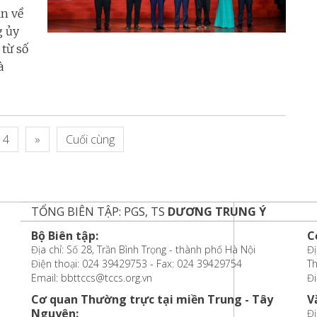
ận về
g ủy
từ số
à
4
»
Cuối cùng
TỔNG BIÊN TẬP: PGS, TS
DƯƠNG TRUNG Ý
Bộ Biên tập:
C
Địa chỉ: Số 28, Trần Bình Trọng - thành phố Hà Nội
Đị
Điện thoại: 024 39429753 - Fax: 024 39429754
T
Email: bbttccs@tccs.org.vn
Đi
Cơ quan Thường trực tại miền Trung - Tây
V
Nguyên:
Đị