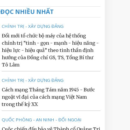
ĐỌC NHIỀU NHẤT
CHÍNH TRỊ - XÂY DỰNG ĐẢNG
Đổi mới tổ chức bộ máy của hệ thống
chính trị “tinh - gọn - mạnh - hiệu năng -
hiệu lực - hiệu quả” theo tinh thần định
hướng của Đồng chí GS, TS, Tổng Bí thư
Tô Lâm
CHÍNH TRỊ - XÂY DỰNG ĐẢNG
Cách mạng Tháng Tám năm 1945 - Bước
ngoặt vĩ đại của cách mạng Việt Nam
trong thế kỷ XX
QUỐC PHÒNG - AN NINH - ĐỐI NGOẠI
Cuộc chiến đấu bảo vệ Thành cổ Quảng Trị