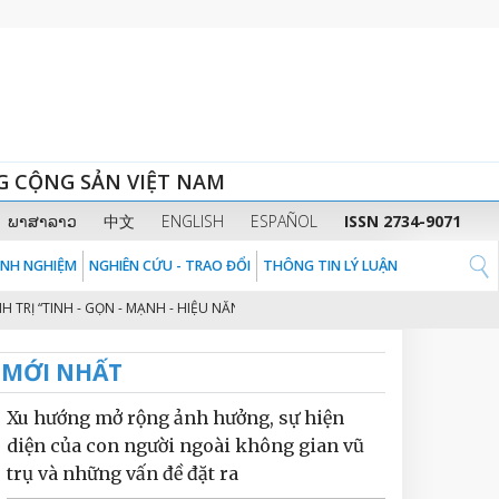
G CỘNG SẢN VIỆT NAM
ພາສາລາວ
中文
ENGLISH
ESPAÑOL
ISSN 2734-9071
KINH NGHIỆM
NGHIÊN CỨU - TRAO ĐỔI
THÔNG TIN LÝ LUẬN
TINH - GỌN - MẠNH - HIỆU NĂNG - HIỆU LỰC - HIỆU QUẢ” THEO TINH THẦN 
MỚI NHẤT
Xu hướng mở rộng ảnh hưởng, sự hiện
diện của con người ngoài không gian vũ
trụ và những vấn đề đặt ra