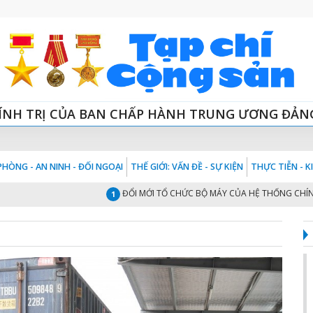
ÍNH TRỊ CỦA BAN CHẤP HÀNH TRUNG ƯƠNG ĐẢN
HÒNG - AN NINH - ĐỐI NGOẠI
THẾ GIỚI: VẤN ĐỀ - SỰ KIỆN
THỰC TIỄN - 
ĐỔI MỚI TỔ CHỨC BỘ MÁY CỦA HỆ THỐNG CHÍNH TRỊ “
1