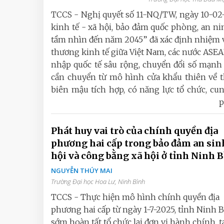
TCCS - Nghị quyết số 11-NQ/TW, ngày 10-02-
kinh tế - xã hội, bảo đảm quốc phòng, an n
tầm nhìn đến năm 2045” đã xác định nhiệm v
thương kinh tế giữa Việt Nam, các nước ASE
nhập quốc tế sâu rộng, chuyển đổi số mạnh 
cần chuyển từ mô hình cửa khẩu thiên về t
biên mậu tích hợp, có năng lực tổ chức, cung
p
Phát huy vai trò của chính quyền địa
phương hai cấp trong bảo đảm an sin
hội và công bằng xã hội ở tỉnh Ninh 
NGUYỄN THÚY MAI
Trường Đại học Hoa Lư, Ninh Bình
TCCS - Thực hiện mô hình chính quyền địa
phương hai cấp từ ngày 1-7-2025, tỉnh Ninh 
sớm hoàn tất tổ chức lại đơn vị hành chính, t