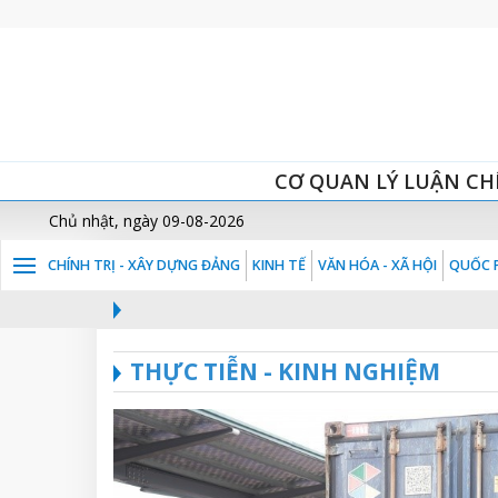
CƠ QUAN LÝ LUẬN CH
Chủ nhật, ngày 09-08-2026
CHÍNH TRỊ - XÂY DỰNG ĐẢNG
KINH TẾ
VĂN HÓA - XÃ HỘI
QUỐC P
THỰC TIỄN - KINH NGHIỆM