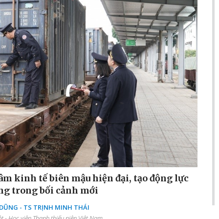
âm kinh tế biên mậu hiện đại, tạo động lực
ng trong bối cảnh mới
ŨNG - TS TRỊNH MINH THÁI
 - Học viện Thanh thiếu niên Việt Nam