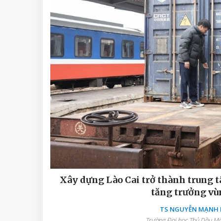
Xây dựng Lào Cai trở thành trung t
tăng trưởng vù
TS NGUYỄN MẠNH D
Trường Đại học Thủ Dầu Một