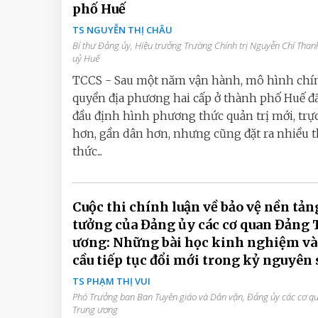
phố Huế
TS NGUYỄN THỊ CHÂU
Bí thư Đảng ủy, Hiệu trưởng Trường Chính trị Nguyễn Chí Than
uỷ Huế
TCCS - Sau một năm vận hành, mô hình chí
quyền địa phương hai cấp ở thành phố Huế đ
đầu định hình phương thức quản trị mới, trực
hơn, gần dân hơn, nhưng cũng đặt ra nhiều 
thức...
Cuộc thi chính luận về bảo vệ nền tản
tưởng của Đảng ủy các cơ quan Đảng 
ương: Những bài học kinh nghiệm và
cầu tiếp tục đổi mới trong kỷ nguyên 
TS PHẠM THỊ VUI
Phó Trưởng ban Ban Tuyên giáo và Dân vận, Đảng ủy các cơ 
Trung ương