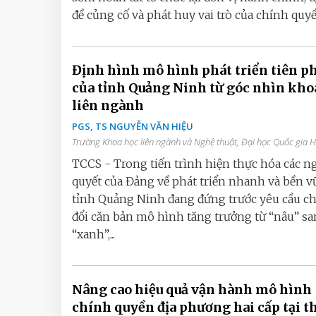
đề củng cố và phát huy vai trò của chính quyền
Định hình mô hình phát triển tiên p
của tỉnh Quảng Ninh từ góc nhìn kho
liên ngành
PGS, TS NGUYỄN VĂN HIỆU
Trường Khoa học liên ngành và Nghệ thuật, Đại học Quốc gia 
TCCS - Trong tiến trình hiện thực hóa các n
quyết của Đảng về phát triển nhanh và bền v
tỉnh Quảng Ninh đang đứng trước yêu cầu c
đổi căn bản mô hình tăng trưởng từ “nâu” s
“xanh”,...
Nâng cao hiệu quả vận hành mô hình
chính quyền địa phương hai cấp tại 