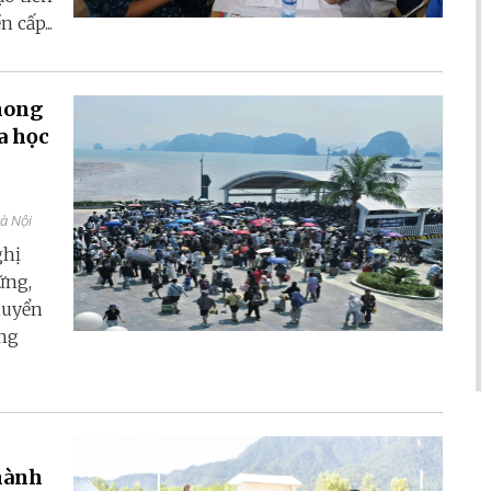
 cấp...
hong
a học
Hà Nội
ghị
ững,
huyển
ang
thành