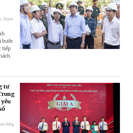
h, Thành
nh
ã bước
 tiếp
thách
g tư
Trung
 yêu
số
quan Đảng