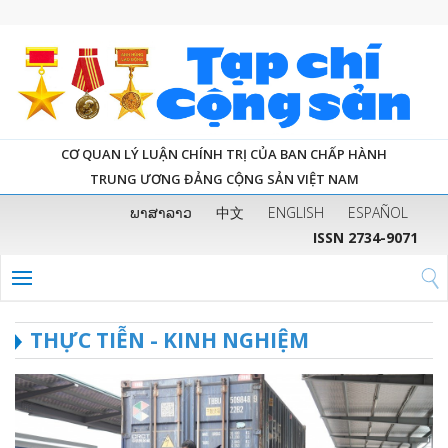
CƠ QUAN LÝ LUẬN CHÍNH TRỊ CỦA BAN CHẤP HÀNH
TRUNG ƯƠNG ĐẢNG CỘNG SẢN VIỆT NAM
ພາສາລາວ
中文
ENGLISH
ESPAÑOL
ISSN 2734-9071
THỰC TIỄN - KINH NGHIỆM