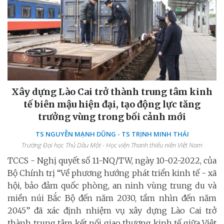
Xây dựng Lào Cai trở thành trung tâm kinh
tế biên mậu hiện đại, tạo động lực tăng
trưởng vùng trong bối cảnh mới
TS NGUYỄN MẠNH DŨNG - TS TRỊNH MINH THÁI
Trường Đại học Thủ Dầu Một - Học viện Thanh thiếu niên Việt Nam
TCCS - Nghị quyết số 11-NQ/TW, ngày 10-02-2022, của
Bộ Chính trị “Về phương hướng phát triển kinh tế - xã
hội, bảo đảm quốc phòng, an ninh vùng trung du và
miền núi Bắc Bộ đến năm 2030, tầm nhìn đến năm
2045” đã xác định nhiệm vụ xây dựng Lào Cai trở
thành trung tâm kết nối giao thương kinh tế giữa Việt