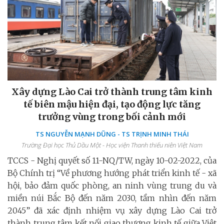
Xây dựng Lào Cai trở thành trung tâm kinh
tế biên mậu hiện đại, tạo động lực tăng
trưởng vùng trong bối cảnh mới
TS NGUYỄN MẠNH DŨNG - TS TRỊNH MINH THÁI
Trường Đại học Thủ Dầu Một - Học viện Thanh thiếu niên Việt Nam
TCCS - Nghị quyết số 11-NQ/TW, ngày 10-02-2022, của
Bộ Chính trị “Về phương hướng phát triển kinh tế - xã
hội, bảo đảm quốc phòng, an ninh vùng trung du và
miền núi Bắc Bộ đến năm 2030, tầm nhìn đến năm
2045” đã xác định nhiệm vụ xây dựng Lào Cai trở
thành trung tâm kết nối giao thương kinh tế giữa Việt