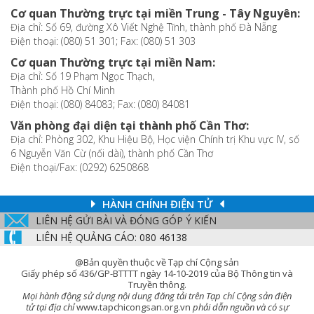
Cơ quan Thường trực tại miền Trung - Tây Nguyên:
Địa chỉ: Số 69, đường Xô Viết Nghệ Tĩnh, thành phố Đà Nẵng
Điện thoại: (080) 51 301; Fax: (080) 51 303
Cơ quan Thường trực tại miền Nam:
Địa chỉ: Số 19 Phạm Ngọc Thạch,
Thành phố Hồ Chí Minh
Điện thoại: (080) 84083; Fax: (080) 84081
Văn phòng đại diện tại thành phố Cần Thơ:
Địa chỉ: Phòng 302, Khu Hiệu Bộ, Học viện Chính trị Khu vực IV, số
6 Nguyễn Văn Cừ (nối dài), thành phố Cần Thơ
Điện thoại/Fax: (0292) 6250868
HÀNH CHÍNH ĐIỆN TỬ
LIÊN HỆ GỬI BÀI VÀ ĐÓNG GÓP Ý KIẾN
LIÊN HỆ QUẢNG CÁO: 080 46138
@Bản quyền thuộc về Tạp chí Cộng sản
Giấy phép số 436/GP-BTTTT ngày 14-10-2019 của Bộ Thông tin và
Truyền thông.
Mọi hành động sử dụng nội dung đăng tải trên Tạp chí Cộng sản điện
tử tại địa chỉ
www.tapchicongsan.org.vn
phải dẫn nguồn và có sự