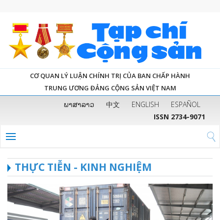
CƠ QUAN LÝ LUẬN CHÍNH TRỊ CỦA BAN CHẤP HÀNH
TRUNG ƯƠNG ĐẢNG CỘNG SẢN VIỆT NAM
ພາສາລາວ
中文
ENGLISH
ESPAÑOL
ISSN 2734-9071
THỰC TIỄN - KINH NGHIỆM