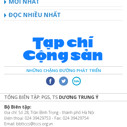
MỚI NHẤT
ĐỌC NHIỀU NHẤT
NHỮNG CHẶNG ĐƯỜNG PHÁT TRIỂN
TỔNG BIÊN TẬP: PGS, TS
DƯƠNG TRUNG Ý
Bộ Biên tập:
Địa chỉ: Số 28, Trần Bình Trọng - thành phố Hà Nội
Điện thoại: 024 39429753 - Fax: 024 39429754
Email: bbttccs@tccs.org.vn