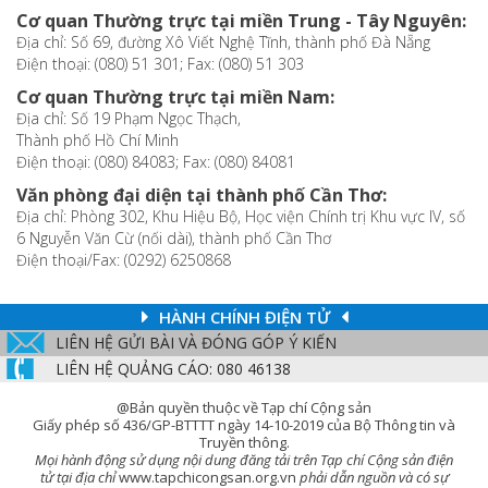
Cơ quan Thường trực tại miền Trung - Tây Nguyên:
Địa chỉ: Số 69, đường Xô Viết Nghệ Tĩnh, thành phố Đà Nẵng
Điện thoại: (080) 51 301; Fax: (080) 51 303
Cơ quan Thường trực tại miền Nam:
Địa chỉ: Số 19 Phạm Ngọc Thạch,
Thành phố Hồ Chí Minh
Điện thoại: (080) 84083; Fax: (080) 84081
Văn phòng đại diện tại thành phố Cần Thơ:
Địa chỉ: Phòng 302, Khu Hiệu Bộ, Học viện Chính trị Khu vực IV, số
6 Nguyễn Văn Cừ (nối dài), thành phố Cần Thơ
Điện thoại/Fax: (0292) 6250868
HÀNH CHÍNH ĐIỆN TỬ
LIÊN HỆ GỬI BÀI VÀ ĐÓNG GÓP Ý KIẾN
LIÊN HỆ QUẢNG CÁO: 080 46138
@Bản quyền thuộc về Tạp chí Cộng sản
Giấy phép số 436/GP-BTTTT ngày 14-10-2019 của Bộ Thông tin và
Truyền thông.
Mọi hành động sử dụng nội dung đăng tải trên Tạp chí Cộng sản điện
tử tại địa chỉ
www.tapchicongsan.org.vn
phải dẫn nguồn và có sự