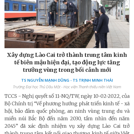
Xây dựng Lào Cai trở thành trung tâm kinh
tế biên mậu hiện đại, tạo động lực tăng
trưởng vùng trong bối cảnh mới
TS NGUYỄN MẠNH DŨNG - TS TRỊNH MINH THÁI
Trường Đại học Thủ Dầu Một - Học viện Thanh thiếu niên Việt Nam
TCCS - Nghị quyết số 11-NQ/TW, ngày 10-02-2022, của
Bộ Chính trị “Về phương hướng phát triển kinh tế - xã
hội, bảo đảm quốc phòng, an ninh vùng trung du và
miền núi Bắc Bộ đến năm 2030, tầm nhìn đến năm
2045” đã xác định nhiệm vụ xây dựng Lào Cai trở
thành trung tâm kết nối giao thương kinh tế giữa Việt