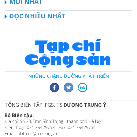
MỚI NHẤT
ĐỌC NHIỀU NHẤT
NHỮNG CHẶNG ĐƯỜNG PHÁT TRIỂN
TỔNG BIÊN TẬP: PGS, TS
DƯƠNG TRUNG Ý
Bộ Biên tập:
Địa chỉ: Số 28, Trần Bình Trọng - thành phố Hà Nội
Điện thoại: 024 39429753 - Fax: 024 39429754
Email: bbttccs@tccs.org.vn