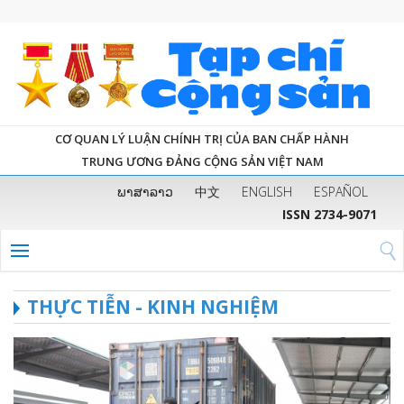
CƠ QUAN LÝ LUẬN CHÍNH TRỊ CỦA BAN CHẤP HÀNH
TRUNG ƯƠNG ĐẢNG CỘNG SẢN VIỆT NAM
ພາສາລາວ
中文
ENGLISH
ESPAÑOL
ISSN 2734-9071
THỰC TIỄN - KINH NGHIỆM