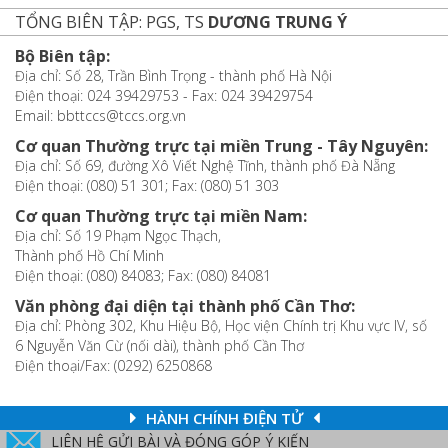
TỔNG BIÊN TẬP: PGS, TS
DƯƠNG TRUNG Ý
Bộ Biên tập:
Địa chỉ: Số 28, Trần Bình Trọng - thành phố Hà Nội
Điện thoại: 024 39429753 - Fax: 024 39429754
Email: bbttccs@tccs.org.vn
Cơ quan Thường trực tại miền Trung - Tây Nguyên:
Địa chỉ: Số 69, đường Xô Viết Nghệ Tĩnh, thành phố Đà Nẵng
Điện thoại: (080) 51 301; Fax: (080) 51 303
Cơ quan Thường trực tại miền Nam:
Địa chỉ: Số 19 Phạm Ngọc Thạch,
Thành phố Hồ Chí Minh
Điện thoại: (080) 84083; Fax: (080) 84081
Văn phòng đại diện tại thành phố Cần Thơ:
Địa chỉ: Phòng 302, Khu Hiệu Bộ, Học viện Chính trị Khu vực IV, số
6 Nguyễn Văn Cừ (nối dài), thành phố Cần Thơ
Điện thoại/Fax: (0292) 6250868
HÀNH CHÍNH ĐIỆN TỬ
LIÊN HỆ GỬI BÀI VÀ ĐÓNG GÓP Ý KIẾN