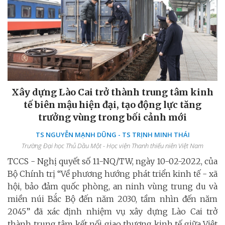
Xây dựng Lào Cai trở thành trung tâm kinh
tế biên mậu hiện đại, tạo động lực tăng
trưởng vùng trong bối cảnh mới
TS NGUYỄN MẠNH DŨNG - TS TRỊNH MINH THÁI
Trường Đại học Thủ Dầu Một - Học viện Thanh thiếu niên Việt Nam
TCCS - Nghị quyết số 11-NQ/TW, ngày 10-02-2022, của
Bộ Chính trị “Về phương hướng phát triển kinh tế - xã
hội, bảo đảm quốc phòng, an ninh vùng trung du và
miền núi Bắc Bộ đến năm 2030, tầm nhìn đến năm
2045” đã xác định nhiệm vụ xây dựng Lào Cai trở
thành trung tâm kết nối giao thương kinh tế giữa Việt