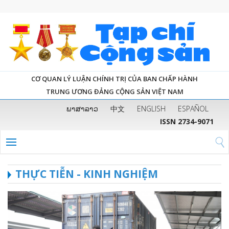
CƠ QUAN LÝ LUẬN CHÍNH TRỊ CỦA BAN CHẤP HÀNH
TRUNG ƯƠNG ĐẢNG CỘNG SẢN VIỆT NAM
ພາສາລາວ
中文
ENGLISH
ESPAÑOL
ISSN 2734-9071
THỰC TIỄN - KINH NGHIỆM