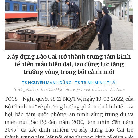
Xây dựng Lào Cai trở thành trung tâm kinh
tế biên mậu hiện đại, tạo động lực tăng
trưởng vùng trong bối cảnh mới
TS NGUYỄN MẠNH DŨNG - TS TRỊNH MINH THÁI
Trường Đại học Thủ Dầu Một - Học viện Thanh thiếu niên Việt Nam
TCCS - Nghị quyết số 11-NQ/TW, ngày 10-02-2022, của
Bộ Chính trị “Về phương hướng phát triển kinh tế - xã
hội, bảo đảm quốc phòng, an ninh vùng trung du và
miền núi Bắc Bộ đến năm 2030, tầm nhìn đến năm
2045” đã xác định nhiệm vụ xây dựng Lào Cai trở
thành trung tâm kết nối giao thương kinh tế giữa Việt