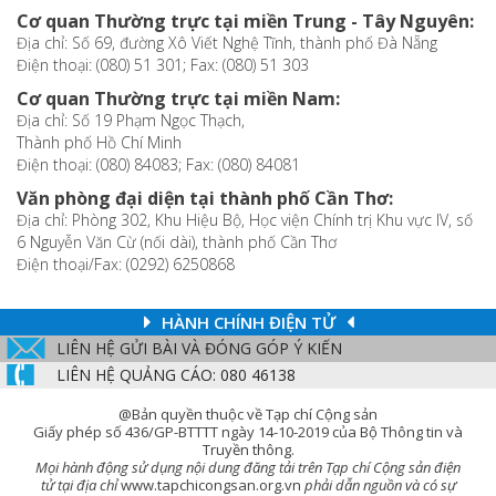
Cơ quan Thường trực tại miền Trung - Tây Nguyên:
Địa chỉ: Số 69, đường Xô Viết Nghệ Tĩnh, thành phố Đà Nẵng
Điện thoại: (080) 51 301; Fax: (080) 51 303
Cơ quan Thường trực tại miền Nam:
Địa chỉ: Số 19 Phạm Ngọc Thạch,
Thành phố Hồ Chí Minh
Điện thoại: (080) 84083; Fax: (080) 84081
Văn phòng đại diện tại thành phố Cần Thơ:
Địa chỉ: Phòng 302, Khu Hiệu Bộ, Học viện Chính trị Khu vực IV, số
6 Nguyễn Văn Cừ (nối dài), thành phố Cần Thơ
Điện thoại/Fax: (0292) 6250868
HÀNH CHÍNH ĐIỆN TỬ
LIÊN HỆ GỬI BÀI VÀ ĐÓNG GÓP Ý KIẾN
LIÊN HỆ QUẢNG CÁO: 080 46138
@Bản quyền thuộc về Tạp chí Cộng sản
Giấy phép số 436/GP-BTTTT ngày 14-10-2019 của Bộ Thông tin và
Truyền thông.
Mọi hành động sử dụng nội dung đăng tải trên Tạp chí Cộng sản điện
tử tại địa chỉ
www.tapchicongsan.org.vn
phải dẫn nguồn và có sự