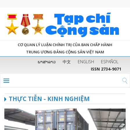
CƠ QUAN LÝ LUẬN CHÍNH TRỊ CỦA BAN CHẤP HÀNH
TRUNG ƯƠNG ĐẢNG CỘNG SẢN VIỆT NAM
ພາສາລາວ
中文
ENGLISH
ESPAÑOL
ISSN 2734-9071
THỰC TIỄN - KINH NGHIỆM