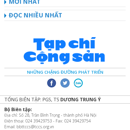
MỚI NHẤT
ĐỌC NHIỀU NHẤT
NHỮNG CHẶNG ĐƯỜNG PHÁT TRIỂN
TỔNG BIÊN TẬP: PGS, TS
DƯƠNG TRUNG Ý
Bộ Biên tập:
Địa chỉ: Số 28, Trần Bình Trọng - thành phố Hà Nội
Điện thoại: 024 39429753 - Fax: 024 39429754
Email: bbttccs@tccs.org.vn