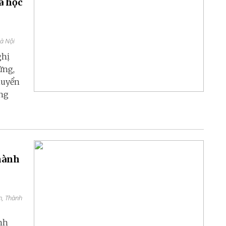
a học
Hà Nội
ghị
ững,
huyển
ang
thành
h, Thành
nh