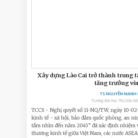
Xây dựng Lào Cai trở thành trung t
tăng trưởng vù
TS NGUYỄN MẠNH D
Trường Đại học Thủ Dầu Một
TCCS - Nghị quyết số 11-NQ/TW, ngày 10-02-
kinh tế - xã hội, bảo đảm quốc phòng, an n
tầm nhìn đến năm 2045” đã xác định nhiệm v
thương kinh tế giữa Việt Nam, các nước ASE