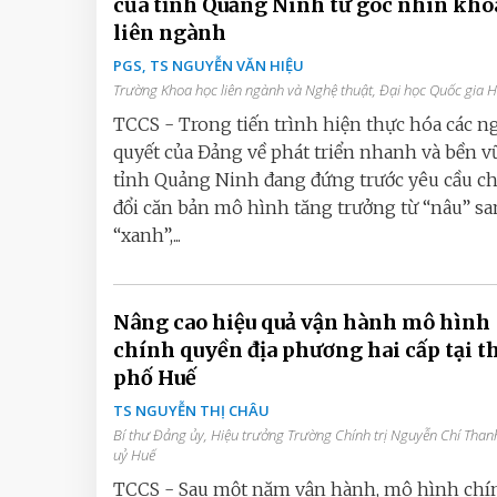
của tỉnh Quảng Ninh từ góc nhìn kho
liên ngành
PGS, TS NGUYỄN VĂN HIỆU
Trường Khoa học liên ngành và Nghệ thuật, Đại học Quốc gia 
TCCS - Trong tiến trình hiện thực hóa các n
quyết của Đảng về phát triển nhanh và bền v
tỉnh Quảng Ninh đang đứng trước yêu cầu c
đổi căn bản mô hình tăng trưởng từ “nâu” s
“xanh”,...
Nâng cao hiệu quả vận hành mô hình
chính quyền địa phương hai cấp tại 
phố Huế
TS NGUYỄN THỊ CHÂU
Bí thư Đảng ủy, Hiệu trưởng Trường Chính trị Nguyễn Chí Than
uỷ Huế
TCCS - Sau một năm vận hành, mô hình chí