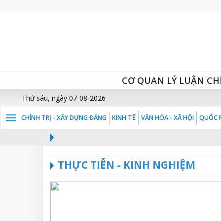
CƠ QUAN LÝ LUẬN CH
Thứ sáu, ngày 07-08-2026
CHÍNH TRỊ - XÂY DỰNG ĐẢNG
KINH TẾ
VĂN HÓA - XÃ HỘI
QUỐC P
THỰC TIỄN - KINH NGHIỆM