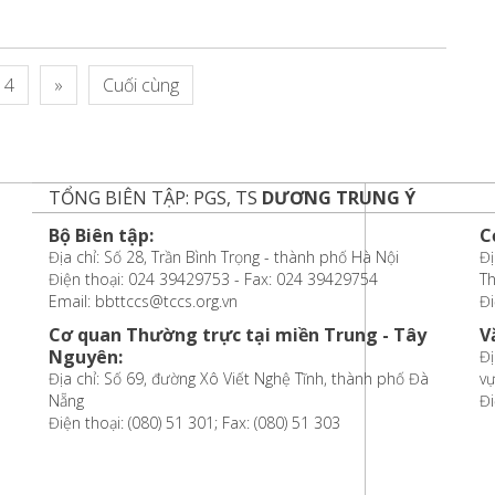
4
»
Cuối cùng
TỔNG BIÊN TẬP: PGS, TS
DƯƠNG TRUNG Ý
Bộ Biên tập:
C
Địa chỉ: Số 28, Trần Bình Trọng - thành phố Hà Nội
Đị
Điện thoại: 024 39429753 - Fax: 024 39429754
T
Email: bbttccs@tccs.org.vn
Đi
Cơ quan Thường trực tại miền Trung - Tây
V
Nguyên:
Đị
Địa chỉ: Số 69, đường Xô Viết Nghệ Tĩnh, thành phố Đà
vự
Nẵng
Đi
Điện thoại: (080) 51 301; Fax: (080) 51 303