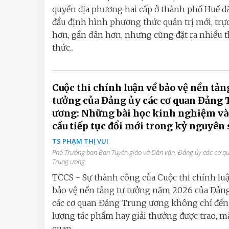
quyền địa phương hai cấp ở thành phố Huế đ
đầu định hình phương thức quản trị mới, trực
hơn, gần dân hơn, nhưng cũng đặt ra nhiều 
thức...
Cuộc thi chính luận về bảo vệ nền tản
tưởng của Đảng ủy các cơ quan Đảng 
ương: Những bài học kinh nghiệm và
cầu tiếp tục đổi mới trong kỷ nguyên 
TS PHẠM THỊ VUI
Phó Trưởng ban Ban Tuyên giáo và Dân vận, Đảng ủy các cơ 
Trung ương
TCCS - Sự thành công của Cuộc thi chính lu
bảo vệ nền tảng tư tưởng năm 2026 của Đản
các cơ quan Đảng Trung ương không chỉ đến 
lượng tác phẩm hay giải thưởng được trao, m
quan...