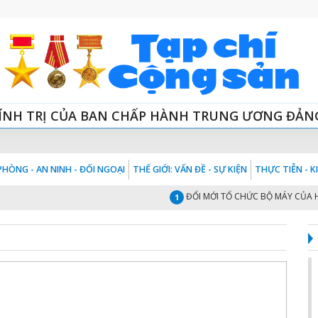
ÍNH TRỊ CỦA BAN CHẤP HÀNH TRUNG ƯƠNG ĐẢN
HÒNG - AN NINH - ĐỐI NGOẠI
THẾ GIỚI: VẤN ĐỀ - SỰ KIỆN
THỰC TIỄN - 
ĐỔI MỚI TỔ CHỨC BỘ MÁY CỦA HỆ TH
1