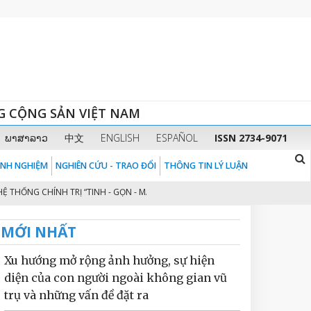
G CỘNG SẢN VIỆT NAM
ພາສາລາວ
中文
ENGLISH
ESPAÑOL
ISSN 2734-9071
KINH NGHIỆM
NGHIÊN CỨU - TRAO ĐỔI
THÔNG TIN LÝ LUẬN
ỐNG CHÍNH TRỊ “TINH - GỌN - MẠNH - HIỆU NĂNG - HIỆU LỰC - HIỆU QUẢ” T
MỚI NHẤT
Xu hướng mở rộng ảnh hưởng, sự hiện
diện của con người ngoài không gian vũ
trụ và những vấn đề đặt ra