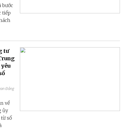
ã bước
 tiếp
thách
g tư
Trung
 yêu
số
quan Đảng
ận về
g ủy
từ số
à