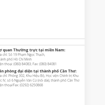
ơ quan Thường trực tại miền Nam:
a chỉ: Số 19 Phạm Ngọc Thạch,
hành phố Hồ Chí Minh
ện thoại: (080) 84083; Fax: (080) 84081
ăn phòng đại diện tại thành phố Cần Thơ:
a chỉ: Phòng 302, Khu Hiệu Bộ, Học viện Chính trị Khu
c IV, số 6 Nguyễn Văn Cừ (nối dài), thành phố Cần Thơ
ện thoại/Fax: (0292) 6250868