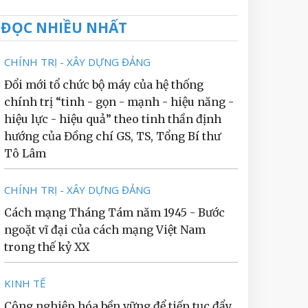
ĐỌC NHIỀU NHẤT
CHÍNH TRỊ - XÂY DỰNG ĐẢNG
Đổi mới tổ chức bộ máy của hệ thống
chính trị “tinh - gọn - mạnh - hiệu năng -
hiệu lực - hiệu quả” theo tinh thần định
hướng của Đồng chí GS, TS, Tổng Bí thư
Tô Lâm
CHÍNH TRỊ - XÂY DỰNG ĐẢNG
Cách mạng Tháng Tám năm 1945 - Bước
ngoặt vĩ đại của cách mạng Việt Nam
trong thế kỷ XX
KINH TẾ
Công nghiệp hóa bền vững để tiếp tục đẩy