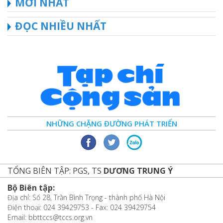
MỚI NHẤT
ĐỌC NHIỀU NHẤT
NHỮNG CHẶNG ĐƯỜNG PHÁT TRIỂN
TỔNG BIÊN TẬP: PGS, TS
DƯƠNG TRUNG Ý
Bộ Biên tập:
Địa chỉ: Số 28, Trần Bình Trọng - thành phố Hà Nội
Điện thoại: 024 39429753 - Fax: 024 39429754
Email: bbttccs@tccs.org.vn