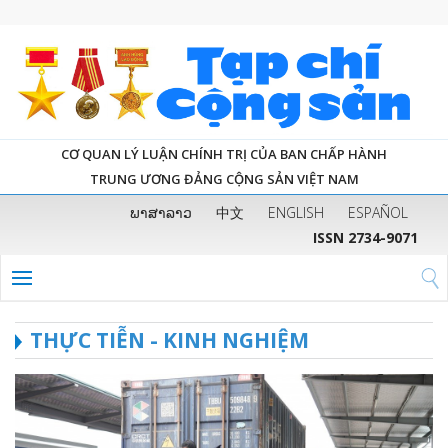
CƠ QUAN LÝ LUẬN CHÍNH TRỊ CỦA BAN CHẤP HÀNH
TRUNG ƯƠNG ĐẢNG CỘNG SẢN VIỆT NAM
ພາສາລາວ
中文
ENGLISH
ESPAÑOL
ISSN 2734-9071
THỰC TIỄN - KINH NGHIỆM