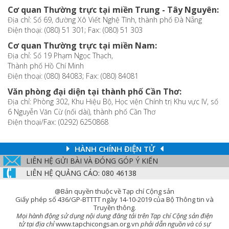
Cơ quan Thường trực tại miền Trung - Tây Nguyên:
Địa chỉ: Số 69, đường Xô Viết Nghệ Tĩnh, thành phố Đà Nẵng
Điện thoại: (080) 51 301; Fax: (080) 51 303
Cơ quan Thường trực tại miền Nam:
Địa chỉ: Số 19 Phạm Ngọc Thạch,
Thành phố Hồ Chí Minh
Điện thoại: (080) 84083; Fax: (080) 84081
Văn phòng đại diện tại thành phố Cần Thơ:
Địa chỉ: Phòng 302, Khu Hiệu Bộ, Học viện Chính trị Khu vực IV, số
6 Nguyễn Văn Cừ (nối dài), thành phố Cần Thơ
Điện thoại/Fax: (0292) 6250868
HÀNH CHÍNH ĐIỆN TỬ
LIÊN HỆ GỬI BÀI VÀ ĐÓNG GÓP Ý KIẾN
LIÊN HỆ QUẢNG CÁO: 080 46138
@Bản quyền thuộc về Tạp chí Cộng sản
Giấy phép số 436/GP-BTTTT ngày 14-10-2019 của Bộ Thông tin và
Truyền thông.
Mọi hành động sử dụng nội dung đăng tải trên Tạp chí Cộng sản điện
tử tại địa chỉ
www.tapchicongsan.org.vn
phải dẫn nguồn và có sự