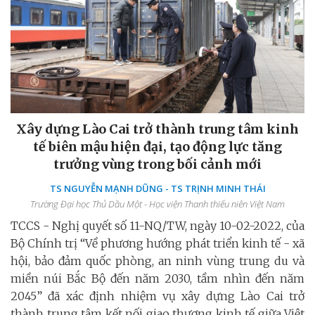
Xây dựng Lào Cai trở thành trung tâm kinh
tế biên mậu hiện đại, tạo động lực tăng
trưởng vùng trong bối cảnh mới
TS NGUYỄN MẠNH DŨNG - TS TRỊNH MINH THÁI
Trường Đại học Thủ Dầu Một - Học viện Thanh thiếu niên Việt Nam
TCCS - Nghị quyết số 11-NQ/TW, ngày 10-02-2022, của
Bộ Chính trị “Về phương hướng phát triển kinh tế - xã
hội, bảo đảm quốc phòng, an ninh vùng trung du và
miền núi Bắc Bộ đến năm 2030, tầm nhìn đến năm
2045” đã xác định nhiệm vụ xây dựng Lào Cai trở
thành trung tâm kết nối giao thương kinh tế giữa Việt