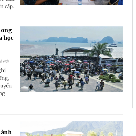
 cấp...
hong
a học
Hà Nội
ghị
ững,
huyển
ang
thành