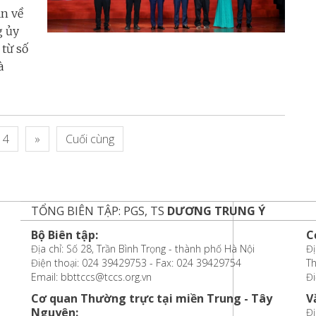
ận về
g ủy
từ số
à
4
»
Cuối cùng
TỔNG BIÊN TẬP: PGS, TS
DƯƠNG TRUNG Ý
Bộ Biên tập:
C
Địa chỉ: Số 28, Trần Bình Trọng - thành phố Hà Nội
Đị
Điện thoại: 024 39429753 - Fax: 024 39429754
T
Email: bbttccs@tccs.org.vn
Đi
Cơ quan Thường trực tại miền Trung - Tây
V
Nguyên:
Đị