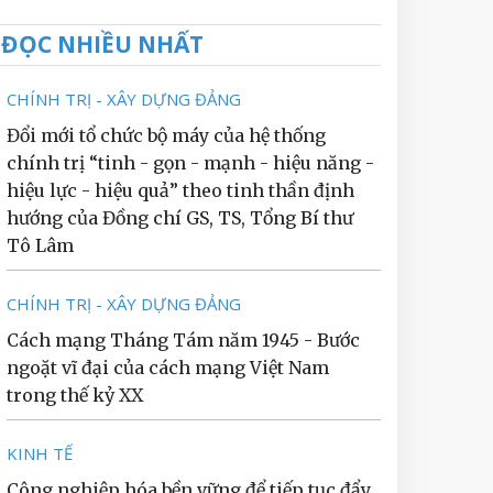
ĐỌC NHIỀU NHẤT
CHÍNH TRỊ - XÂY DỰNG ĐẢNG
Đổi mới tổ chức bộ máy của hệ thống
chính trị “tinh - gọn - mạnh - hiệu năng -
hiệu lực - hiệu quả” theo tinh thần định
hướng của Đồng chí GS, TS, Tổng Bí thư
Tô Lâm
CHÍNH TRỊ - XÂY DỰNG ĐẢNG
Cách mạng Tháng Tám năm 1945 - Bước
ngoặt vĩ đại của cách mạng Việt Nam
trong thế kỷ XX
KINH TẾ
Công nghiệp hóa bền vững để tiếp tục đẩy