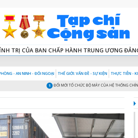
ÍNH TRỊ CỦA BAN CHẤP HÀNH TRUNG ƯƠNG ĐẢN
HÒNG - AN NINH - ĐỐI NGOẠI
THẾ GIỚI: VẤN ĐỀ - SỰ KIỆN
THỰC TIỄN - 
ĐỔI MỚI TỔ CHỨC BỘ MÁY CỦA HỆ THỐNG CHÍNH TRỊ “
1