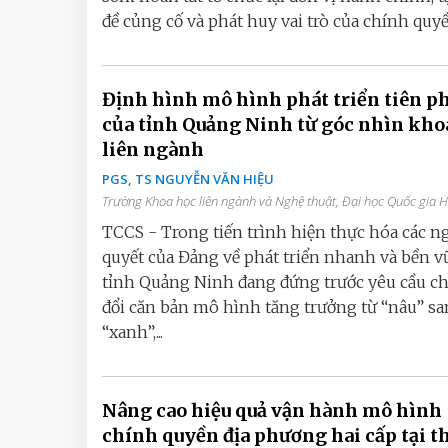
đề củng cố và phát huy vai trò của chính quyền
Định hình mô hình phát triển tiên p
của tỉnh Quảng Ninh từ góc nhìn kho
liên ngành
PGS, TS NGUYỄN VĂN HIỆU
Trường Khoa học liên ngành và Nghệ thuật, Đại học Quốc gia 
TCCS - Trong tiến trình hiện thực hóa các n
quyết của Đảng về phát triển nhanh và bền v
tỉnh Quảng Ninh đang đứng trước yêu cầu c
đổi căn bản mô hình tăng trưởng từ “nâu” s
“xanh”,...
Nâng cao hiệu quả vận hành mô hình
chính quyền địa phương hai cấp tại 