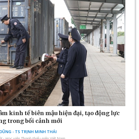
âm kinh tế biên mậu hiện đại, tạo động lực
ng trong bối cảnh mới
ŨNG - TS TRỊNH MINH THÁI
 - Học viện Thanh thiếu niên Việt Nam