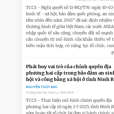
TCCS - Nghị quyết số 11-NQ/TW, ngày 10-02-
kinh tế - xã hội, bảo đảm quốc phòng, an n
tầm nhìn đến năm 2045” đã xác định nhiệm v
thương kinh tế giữa Việt Nam, các nước ASE
nhập quốc tế sâu rộng, chuyển đổi số mạnh 
cần chuyển từ mô hình cửa khẩu thiên về t
biên mậu tích hợp, có năng lực tổ chức, cung
p
Phát huy vai trò của chính quyền địa
phương hai cấp trong bảo đảm an sin
hội và công bằng xã hội ở tỉnh Ninh 
NGUYỄN THÚY MAI
Trường Đại học Hoa Lư, Ninh Bình
TCCS - Thực hiện mô hình chính quyền địa
phương hai cấp từ ngày 1-7-2025, tỉnh Ninh 
sớm hoàn tất tổ chức lại đơn vị hành chính, t