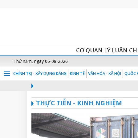
CƠ QUAN LÝ LUẬN CH
Thứ năm, ngày 06-08-2026
CHÍNH TRỊ - XÂY DỰNG ĐẢNG
KINH TẾ
VĂN HÓA - XÃ HỘI
QUỐC P
THỰC TIỄN - KINH NGHIỆM