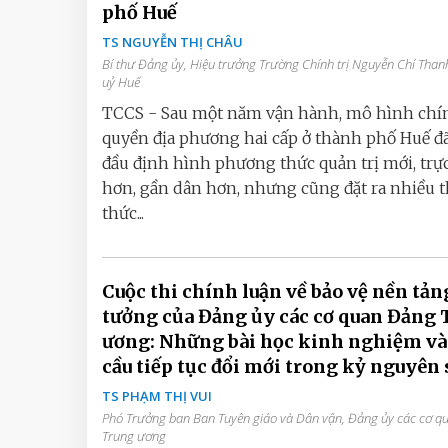
phố Huế
TS NGUYỄN THỊ CHÂU
Bí thư Đảng ủy, Hiệu trưởng Trường Chính trị Nguyễn Chí Than
uỷ Huế
TCCS - Sau một năm vận hành, mô hình chí
quyền địa phương hai cấp ở thành phố Huế đ
đầu định hình phương thức quản trị mới, trực
hơn, gần dân hơn, nhưng cũng đặt ra nhiều 
thức...
Cuộc thi chính luận về bảo vệ nền tản
tưởng của Đảng ủy các cơ quan Đảng 
ương: Những bài học kinh nghiệm và
cầu tiếp tục đổi mới trong kỷ nguyên 
TS PHẠM THỊ VUI
Phó Trưởng ban Ban Tuyên giáo và Dân vận, Đảng ủy các cơ 
Trung ương