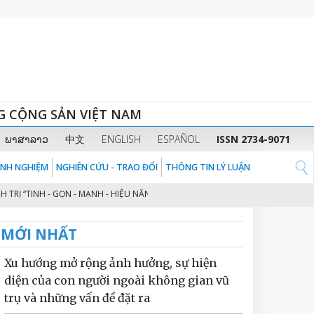
G CỘNG SẢN VIỆT NAM
ພາສາລາວ
中文
ENGLISH
ESPAÑOL
ISSN 2734-9071
KINH NGHIỆM
NGHIÊN CỨU - TRAO ĐỔI
THÔNG TIN LÝ LUẬN
TINH - GỌN - MẠNH - HIỆU NĂNG - HIỆU LỰC - HIỆU QUẢ” THEO TINH THẦN Đ
MỚI NHẤT
Xu hướng mở rộng ảnh hưởng, sự hiện
diện của con người ngoài không gian vũ
trụ và những vấn đề đặt ra