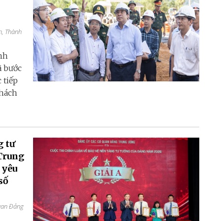
h, Thành
nh
ã bước
 tiếp
thách
g tư
Trung
 yêu
số
quan Đảng