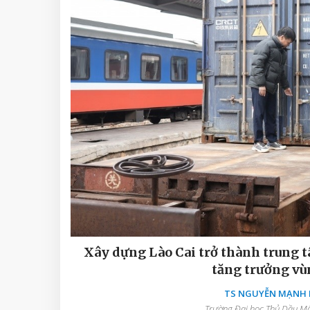
Xây dựng Lào Cai trở thành trung t
tăng trưởng vù
TS NGUYỄN MẠNH D
Trường Đại học Thủ Dầu Một