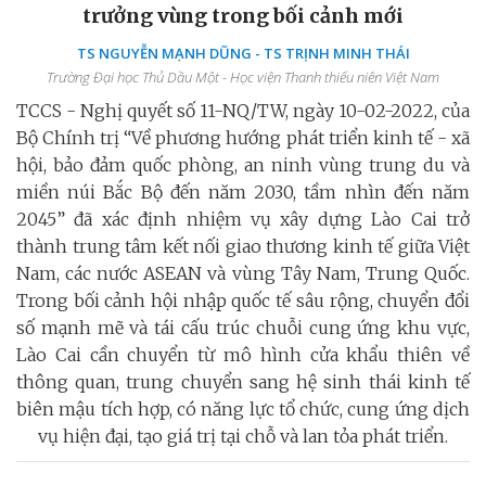
trưởng vùng trong bối cảnh mới
TS NGUYỄN MẠNH DŨNG - TS TRỊNH MINH THÁI
Trường Đại học Thủ Dầu Một - Học viện Thanh thiếu niên Việt Nam
TCCS - Nghị quyết số 11-NQ/TW, ngày 10-02-2022, của
Bộ Chính trị “Về phương hướng phát triển kinh tế - xã
hội, bảo đảm quốc phòng, an ninh vùng trung du và
miền núi Bắc Bộ đến năm 2030, tầm nhìn đến năm
2045” đã xác định nhiệm vụ xây dựng Lào Cai trở
thành trung tâm kết nối giao thương kinh tế giữa Việt
Nam, các nước ASEAN và vùng Tây Nam, Trung Quốc.
Trong bối cảnh hội nhập quốc tế sâu rộng, chuyển đổi
số mạnh mẽ và tái cấu trúc chuỗi cung ứng khu vực,
Lào Cai cần chuyển từ mô hình cửa khẩu thiên về
thông quan, trung chuyển sang hệ sinh thái kinh tế
biên mậu tích hợp, có năng lực tổ chức, cung ứng dịch
vụ hiện đại, tạo giá trị tại chỗ và lan tỏa phát triển.