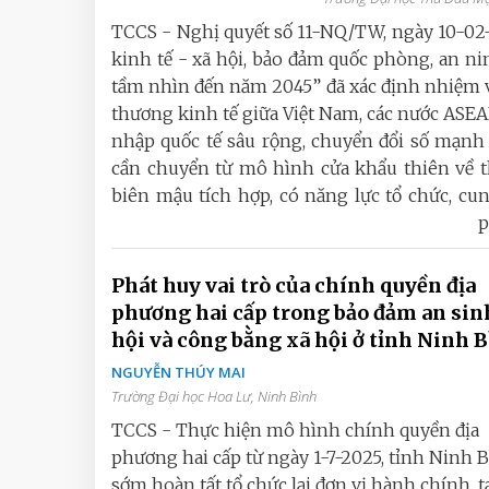
TCCS - Nghị quyết số 11-NQ/TW, ngày 10-02-
kinh tế - xã hội, bảo đảm quốc phòng, an n
tầm nhìn đến năm 2045” đã xác định nhiệm v
thương kinh tế giữa Việt Nam, các nước ASE
nhập quốc tế sâu rộng, chuyển đổi số mạnh 
cần chuyển từ mô hình cửa khẩu thiên về t
biên mậu tích hợp, có năng lực tổ chức, cung
p
Phát huy vai trò của chính quyền địa
phương hai cấp trong bảo đảm an sin
hội và công bằng xã hội ở tỉnh Ninh 
NGUYỄN THÚY MAI
Trường Đại học Hoa Lư, Ninh Bình
TCCS - Thực hiện mô hình chính quyền địa
phương hai cấp từ ngày 1-7-2025, tỉnh Ninh 
sớm hoàn tất tổ chức lại đơn vị hành chính, t