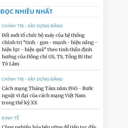
ĐỌC NHIỀU NHẤT
CHÍNH TRỊ - XÂY DỰNG ĐẢNG
Đổi mới tổ chức bộ máy của hệ thống
chính trị “tinh - gọn - mạnh - hiệu năng -
hiệu lực - hiệu quả” theo tinh thần định
hướng của Đồng chí GS, TS, Tổng Bí thư
Tô Lâm
CHÍNH TRỊ - XÂY DỰNG ĐẢNG
Cách mạng Tháng Tám năm 1945 - Bước
ngoặt vĩ đại của cách mạng Việt Nam
trong thế kỷ XX
KINH TẾ
Công nghiệp hóa bền vững để tiếp tục đẩy