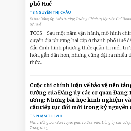
phố Huế
TS NGUYỄN THỊ CHÂU
Bí thư Đảng ủy, Hiệu trưởng Trường Chính trị Nguyễn Chí Than
uỷ Huế
TCCS - Sau một năm vận hành, mô hình chí
quyền địa phương hai cấp ở thành phố Huế đ
đầu định hình phương thức quản trị mới, trực
hơn, gần dân hơn, nhưng cũng đặt ra nhiều 
thức...
Cuộc thi chính luận về bảo vệ nền tản
tưởng của Đảng ủy các cơ quan Đảng 
ương: Những bài học kinh nghiệm và
cầu tiếp tục đổi mới trong kỷ nguyên 
TS PHẠM THỊ VUI
Phó Trưởng ban Ban Tuyên giáo và Dân vận, Đảng ủy các cơ 
Trung ương