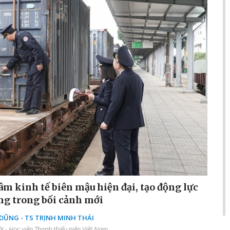
âm kinh tế biên mậu hiện đại, tạo động lực
ng trong bối cảnh mới
ŨNG - TS TRỊNH MINH THÁI
 - Học viện Thanh thiếu niên Việt Nam