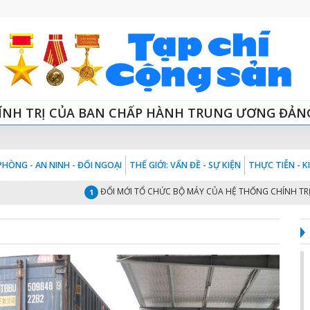
ÍNH TRỊ CỦA BAN CHẤP HÀNH TRUNG ƯƠNG ĐẢN
HÒNG - AN NINH - ĐỐI NGOẠI
THẾ GIỚI: VẤN ĐỀ - SỰ KIỆN
THỰC TIỄN - 
ĐỔI MỚI TỔ CHỨC BỘ MÁY CỦA HỆ THỐNG CHÍNH TRỊ “TINH
1