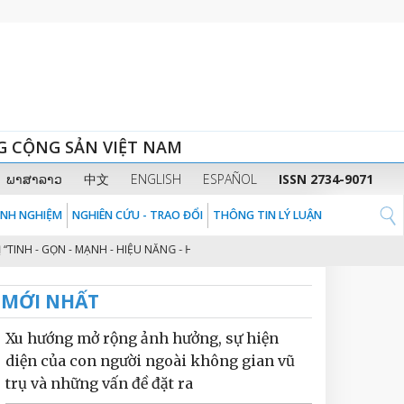
G CỘNG SẢN VIỆT NAM
ພາສາລາວ
中文
ENGLISH
ESPAÑOL
ISSN 2734-9071
KINH NGHIỆM
NGHIÊN CỨU - TRAO ĐỔI
THÔNG TIN LÝ LUẬN
 - GỌN - MẠNH - HIỆU NĂNG - HIỆU LỰC - HIỆU QUẢ” THEO TINH THẦN ĐỊNH
MỚI NHẤT
Xu hướng mở rộng ảnh hưởng, sự hiện
diện của con người ngoài không gian vũ
trụ và những vấn đề đặt ra