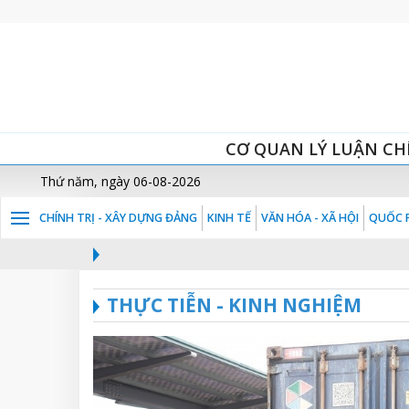
CƠ QUAN LÝ LUẬN CH
Thứ năm, ngày 06-08-2026
CHÍNH TRỊ - XÂY DỰNG ĐẢNG
KINH TẾ
VĂN HÓA - XÃ HỘI
QUỐC P
THỰC TIỄN - KINH NGHIỆM