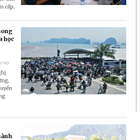
 cấp...
hong
a học
Hà Nội
ghị
ững,
huyển
ang
thành