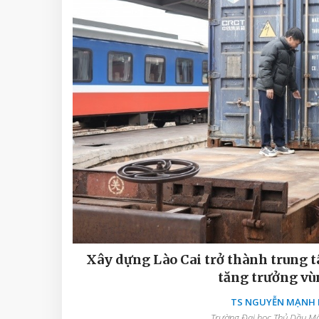
Xây dựng Lào Cai trở thành trung t
tăng trưởng vù
TS NGUYỄN MẠNH D
Trường Đại học Thủ Dầu Một