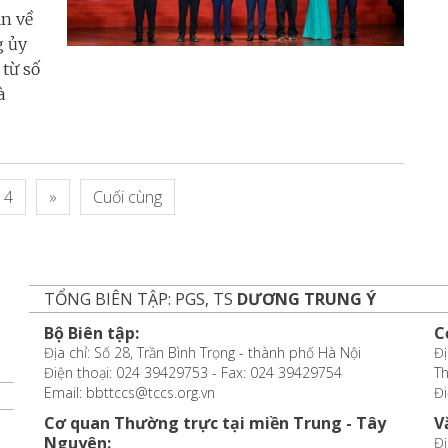
ận về
g ủy
từ số
à
4
»
Cuối cùng
TỔNG BIÊN TẬP: PGS, TS
DƯƠNG TRUNG Ý
Bộ Biên tập:
C
Địa chỉ: Số 28, Trần Bình Trọng - thành phố Hà Nội
Đị
Điện thoại: 024 39429753 - Fax: 024 39429754
T
Email: bbttccs@tccs.org.vn
Đi
Cơ quan Thường trực tại miền Trung - Tây
V
Nguyên:
Đị