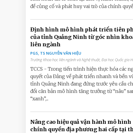
đề củng cố và phát huy vai trò của chính quyền
Định hình mô hình phát triển tiên p
của tỉnh Quảng Ninh từ góc nhìn kho
liên ngành
PGS, TS NGUYỄN VĂN HIỆU
Trường Khoa học liên ngành và Nghệ thuật, Đại học Quốc gia 
TCCS - Trong tiến trình hiện thực hóa các n
quyết của Đảng về phát triển nhanh và bền v
tỉnh Quảng Ninh đang đứng trước yêu cầu c
đổi căn bản mô hình tăng trưởng từ “nâu” s
“xanh”,...
Nâng cao hiệu quả vận hành mô hình
chính quyền địa phương hai cấp tại 