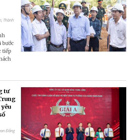
h, Thành
nh
ã bước
 tiếp
thách
g tư
Trung
 yêu
số
quan Đảng