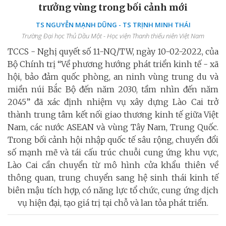
trưởng vùng trong bối cảnh mới
TS NGUYỄN MẠNH DŨNG - TS TRỊNH MINH THÁI
Trường Đại học Thủ Dầu Một - Học viện Thanh thiếu niên Việt Nam
TCCS - Nghị quyết số 11-NQ/TW, ngày 10-02-2022, của
Bộ Chính trị “Về phương hướng phát triển kinh tế - xã
hội, bảo đảm quốc phòng, an ninh vùng trung du và
miền núi Bắc Bộ đến năm 2030, tầm nhìn đến năm
2045” đã xác định nhiệm vụ xây dựng Lào Cai trở
thành trung tâm kết nối giao thương kinh tế giữa Việt
Nam, các nước ASEAN và vùng Tây Nam, Trung Quốc.
Trong bối cảnh hội nhập quốc tế sâu rộng, chuyển đổi
số mạnh mẽ và tái cấu trúc chuỗi cung ứng khu vực,
Lào Cai cần chuyển từ mô hình cửa khẩu thiên về
thông quan, trung chuyển sang hệ sinh thái kinh tế
biên mậu tích hợp, có năng lực tổ chức, cung ứng dịch
vụ hiện đại, tạo giá trị tại chỗ và lan tỏa phát triển.