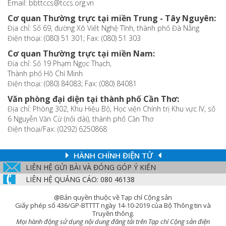
Email: bbttccs@tccs.org.vn
Cơ quan Thường trực tại miền Trung - Tây Nguyên:
Địa chỉ: Số 69, đường Xô Viết Nghệ Tĩnh, thành phố Đà Nẵng
Điện thoại: (080) 51 301; Fax: (080) 51 303
Cơ quan Thường trực tại miền Nam:
Địa chỉ: Số 19 Phạm Ngọc Thạch,
Thành phố Hồ Chí Minh
Điện thoại: (080) 84083; Fax: (080) 84081
Văn phòng đại diện tại thành phố Cần Thơ:
Địa chỉ: Phòng 302, Khu Hiệu Bộ, Học viện Chính trị Khu vực IV, số
6 Nguyễn Văn Cừ (nối dài), thành phố Cần Thơ
Điện thoại/Fax: (0292) 6250868
HÀNH CHÍNH ĐIỆN TỬ
LIÊN HỆ GỬI BÀI VÀ ĐÓNG GÓP Ý KIẾN
LIÊN HỆ QUẢNG CÁO: 080 46138
@Bản quyền thuộc về Tạp chí Cộng sản
Giấy phép số 436/GP-BTTTT ngày 14-10-2019 của Bộ Thông tin và
Truyền thông.
Mọi hành động sử dụng nội dung đăng tải trên Tạp chí Cộng sản điện