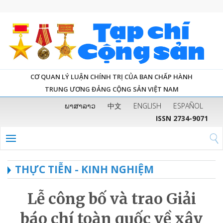
CƠ QUAN LÝ LUẬN CHÍNH TRỊ CỦA BAN CHẤP HÀNH
TRUNG ƯƠNG ĐẢNG CỘNG SẢN VIỆT NAM
ພາສາລາວ
中文
ENGLISH
ESPAÑOL
ISSN 2734-9071
THỰC TIỄN - KINH NGHIỆM
Lễ công bố và trao Giải
báo chí toàn quốc về xây