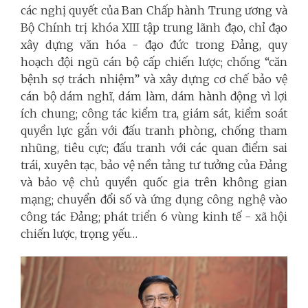
các nghị quyết của Ban Chấp hành Trung ương và
Bộ Chính trị khóa XIII tập trung lãnh đạo, chỉ đạo
xây dựng văn hóa - đạo đức trong Đảng, quy
hoạch đội ngũ cán bộ cấp chiến lược; chống “căn
bệnh sợ trách nhiệm” và xây dựng cơ chế bảo vệ
cán bộ dám nghĩ, dám làm, dám hành động vì lợi
ích chung; công tác kiểm tra, giám sát, kiểm soát
quyền lực gắn với đấu tranh phòng, chống tham
nhũng, tiêu cực; đấu tranh với các quan điểm sai
trái, xuyên tạc, bảo vệ nền tảng tư tưởng của Đảng
và bảo vệ chủ quyền quốc gia trên không gian
mạng; chuyển đổi số và ứng dụng công nghệ vào
công tác Đảng; phát triển 6 vùng kinh tế - xã hội
chiến lược, trọng yếu…