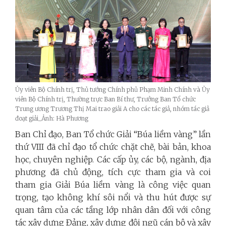
Ủy viên Bộ Chính trị, Thủ tướng Chính phủ Phạm Minh Chính và Ủy
viên Bộ Chính trị, Thường trực Ban Bí thư, Trưởng Ban Tổ chức
Trung ương Trương Thị Mai trao giải A cho các tác giả, nhóm tác giả
đoạt giải_Ảnh: Hà Phương
Ban Chỉ đạo, Ban Tổ chức Giải “Búa liềm vàng” lần
thứ VIII đã chỉ đạo tổ chức chặt chẽ, bài bản, khoa
học, chuyên nghiệp. Các cấp ủy, các bộ, ngành, địa
phương đã chủ động, tích cực tham gia và coi
tham gia Giải Búa liềm vàng là công việc quan
trọng, tạo không khí sôi nổi và thu hút được sự
quan tâm của các tầng lớp nhân dân đối với công
tác xây dựng Ðảng, xây dựng đội ngũ cán bộ và xây