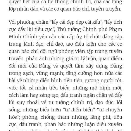
quyết liệt của cả hệ thống chính trị, của các tầng
lớp nhân dân và các cơ quan báo chí, tuyên truyền.
Với phương châm “lấy cái đẹp dẹp cái xấu”, “lấy tích
cực đẩy lùi tiêu cực”, Thủ tướng Chính phủ Phạm
Minh Chính yêu cầu các cấp ủy, tổ chức đảng tập
trung lãnh đạo, chỉ đạo, tạo điều kiện cho các cơ
quan báo chí, đội ngũ phóng viên tập trung tuyên
truyền, phản ánh những giá trị lý luận, quan điểm
đổi mới của Đảng và quyết tâm xây dựng Đảng
trong sạch, vững mạnh; tăng cường hơn nữa các
bài về những điển hình tiên tiến, gương người tốt,
việc tốt, cá nhân tiêu biểu; những mô hình mới,
cách làm hay, sáng tạo; đấu tranh ngăn chặn và đẩy
lùi suy thoái về tư tưởng chính trị, đạo đức, lối
sống, những biểu hiện “tự diễn biến”, “tự chuyển
hóa”; phòng, chống tham nhũng, lãng phí, tiêu
cực; đấu tranh, phản bác những luận điệu xuyên