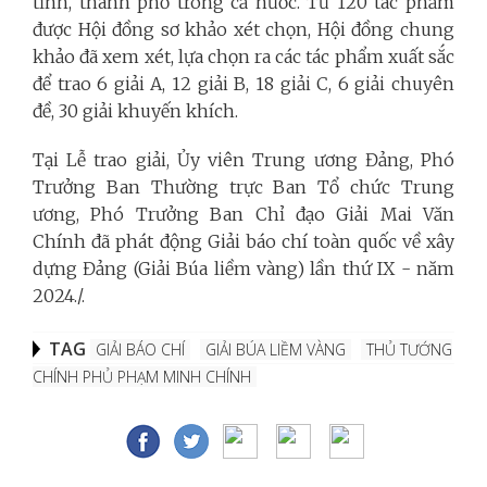
tỉnh, thành phố trong cả nước. Từ 120 tác phẩm
được Hội đồng sơ khảo xét chọn, Hội đồng chung
khảo đã xem xét, lựa chọn ra các tác phẩm xuất sắc
để trao 6 giải A, 12 giải B, 18 giải C, 6 giải chuyên
đề, 30 giải khuyến khích.
Tại Lễ trao giải,
Ủy viên Trung ương Đảng, Phó
Trưởng Ban Thường trực Ban Tổ chức Trung
ương, Phó Trưởng Ban Chỉ đạo Giải Mai Văn
Chính đã
phát động Giải báo chí toàn quốc về xây
dựng Đảng (Giải Búa liềm vàng) lần thứ IX - năm
2024./.
TAG
GIẢI BÁO CHÍ
GIẢI BÚA LIỀM VÀNG
THỦ TƯỚNG
CHÍNH PHỦ PHẠM MINH CHÍNH