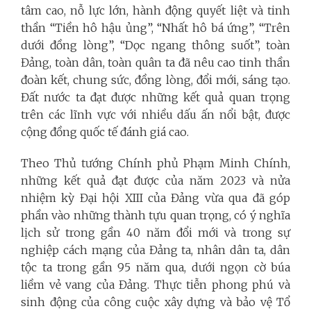
tâm cao, nỗ lực lớn, hành động quyết liệt và tinh
thần “Tiền hô hậu ủng”, “Nhất hô bá ứng”, “Trên
dưới đồng lòng”, “Dọc ngang thông suốt”, toàn
Đảng, toàn dân, toàn quân ta đã nêu cao tinh thần
đoàn kết, chung sức, đồng lòng, đổi mới, sáng tạo.
Đất nước ta đạt được những kết quả quan trọng
trên các lĩnh vực với nhiều dấu ấn nổi bật, được
cộng đồng quốc tế đánh giá cao.
Theo Thủ tướng Chính phủ Phạm Minh Chính,
những kết quả đạt được của năm 2023 và nửa
nhiệm kỳ Đại hội XIII của Đảng vừa qua đã góp
phần vào những thành tựu quan trọng, có ý nghĩa
lịch sử trong gần 40 năm đổi mới và trong sự
nghiệp cách mạng của Đảng ta, nhân dân ta, dân
tộc ta trong gần 95 năm qua, dưới ngọn cờ búa
liềm vẻ vang của Đảng. T
hực tiễn phong phú và
sinh động của công cuộc xây dựng và bảo vệ Tổ