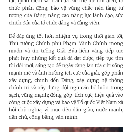
tạc, quan điểm sai trái của các thế lực thù địch, tổ
chức phản động; bảo vệ vững chắc nền tảng tư
tưởng của Đảng; nâng cao năng lực lãnh đạo, sức
chiến đấu của tổ chức đảng và đảng viên.
Để đáp ứng tốt hơn nhiệm vụ trong thời gian tới,
Thủ tướng Chính phủ Phạm Minh Chính mong
muốn và tin tưởng Giải Búa liềm vàng tiếp tục
phát huy những kết quả đã đạt được, tiếp tục tìm
tòi đổi mới, sáng tạo để ngày càng lan tỏa sức sống
mạnh mẽ và ảnh hưởng ích cực của giải, góp phần
xây dựng, chỉnh đốn Đảng, xây dựng hệ thống
chính trị và xây dựng đội ngũ cán bộ luôn trong
sạch, vững mạnh; đóng góp tích cực, hiệu quả vào
công cuộc xây dựng và bảo vệ Tổ quốc Việt Nam xã
hội chủ nghĩa; vì mục tiêu dân giàu, nước mạnh,
dân chủ, công bằng, văn minh.