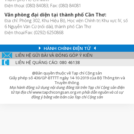
Điện thoại: (080) 84083; Fax: (080) 84081
Văn phòng đại diện tại thành phố Cần Thơ:
Địa chỉ: Phòng 302, Khu Hiệu Bộ, Học viện Chính trị Khu vực IV, số
6 Nguyễn Văn Cừ (nối dài), thành phố Cần Thơ
Điện thoại/Fax: (0292) 6250868
HÀNH CHÍNH ĐIỆN TỬ
LIÊN HỆ GỬI BÀI VÀ ĐÓNG GÓP Ý KIẾN
LIÊN HỆ QUẢNG CÁO: 080 46138
@Bản quyền thuộc về Tạp chí Cộng sản
Giấy phép số 436/GP-BTTTT ngày 14-10-2019 của Bộ Thông tin và
Truyền thông.
Mọi hành động sử dụng nội dung đăng tải trên Tạp chí Cộng sản điện
tử tại địa chỉ
www.tapchicongsan.org.vn
phải dẫn nguồn và có sự
đồng ý bằng văn bản của Tạp chí Cộng sản