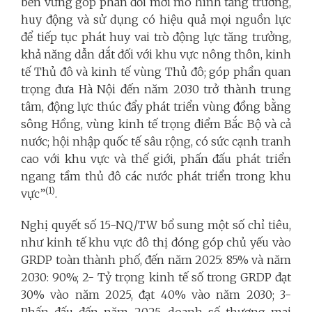
bền vững góp phần đổi mới mô hình tăng trưởng,
huy động và sử dụng có hiệu quả mọi nguồn lực
để tiếp tục phát huy vai trò động lực tăng trưởng,
khả năng dẫn dắt đối với khu vực nông thôn, kinh
tế Thủ đô và kinh tế vùng Thủ đô; góp phần quan
trọng đưa Hà Nội đến năm 2030 trở thành trung
tâm, động lực thúc đẩy phát triển vùng đồng bằng
sông Hồng, vùng kinh tế trọng điểm Bắc Bộ và cả
nước; hội nhập quốc tế sâu rộng, có sức cạnh tranh
cao với khu vực và thế giới, phấn đấu phát triển
ngang tầm thủ đô các nước phát triển trong khu
(1)
vực”
.
Nghị quyết số 15-NQ/TW bổ sung một số chỉ tiêu,
như kinh tế khu vực đô thị đóng góp chủ yếu vào
GRDP toàn thành phố, đến năm 2025: 85% và năm
2030: 90%; 2- Tỷ trọng kinh tế số trong GRDP đạt
30% vào năm 2025, đạt 40% vào năm 2030; 3-
Phấn đấu đến năm 2025, doanh số thương mại