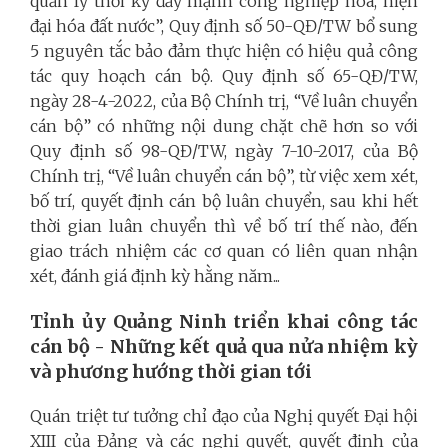
quản lý thời kỳ đẩy mạnh công nghiệp hóa, hiện
đại hóa đất nước”, Quy định số 50-QĐ/TW bổ sung
5 nguyên tắc bảo đảm thực hiện có hiệu quả công
tác quy hoạch cán bộ. Quy định số 65-QĐ/TW,
ngày 28-4-2022, của Bộ Chính trị, “Về luân chuyển
cán bộ” có những nội dung chặt chẽ hơn so với
Quy định số 98-QĐ/TW, ngày 7-10-2017, của Bộ
Chính trị, “Về luân chuyển cán bộ”, từ việc xem xét,
bố trí, quyết định cán bộ luân chuyển, sau khi hết
thời gian luân chuyển thì về bố trí thế nào, đến
giao trách nhiệm các cơ quan có liên quan nhận
xét, đánh giá định kỳ hằng năm...
Tỉnh ủy Quảng Ninh triển khai công tác
cán bộ - Những kết quả qua nửa nhiệm kỳ
và phương hướng thời gian tới
Quán triệt tư tưởng chỉ đạo của Nghị quyết Đại hội
XIII của Đảng và các nghị quyết, quyết định của