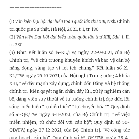
---------------------
(1)
Văn kiện Đại hội đại biểu toàn quốc lần thứ XIII
, Nxb. Chính
trị quốc gia Sự thật, Hà Nội, 2021, t. I, tr. 180
(2)
Văn kiện Đại hội đại biểu toàn quốc lần thứ XIII, Sđd
, t. II,
tr. 230
(3) Như: Kết luận số 14-KL/TW, ngày 22-9-2021, của Bộ
Chính trị, “Về chủ trương khuyến khích và bảo vệ cán bộ
năng động, sáng tạo vì lợi ích chung”; Kết luận số 21-
KL/TW, ngày 25-10-2021, của Hội nghị Trung ương 4 khóa
XIII, “Về đẩy mạnh xây dựng, chỉnh đốn Đảng và hệ thống
chính trị; kiên quyết ngăn chặn, đẩy lùi, xử lý nghiêm cán
bộ, đảng viên suy thoái về tư tưởng chính trị, đạo đức, lối
sống, biểu hiện “tự diễn biến”, “tự chuyển hóa””; Quy định
số 41-QĐ/TW, ngày 3-11-2021, của Bộ Chính trị, “Về việc
miễn nhiệm, từ chức đối với cán bộ”; Quy định số 50-
QĐ/TW, ngày 27-12-2021, của Bộ Chính trị, “Về công tác
quy hoạch cán bộ”; Quy định số 65-QĐ/TW, ngày 28-4-