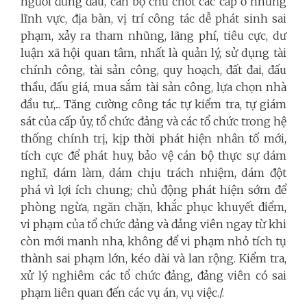
người đứng đầu, cán bộ chủ chốt các cấp ở những
lĩnh vực, địa bàn, vị trí công tác dễ phát sinh sai
phạm, xảy ra tham nhũng, lãng phí, tiêu cực, dư
luận xã hội quan tâm, nhất là quản lý, sử dụng tài
chính công, tài sản công, quy hoạch, đất đai, đấu
thầu, đấu giá, mua sắm tài sản công, lựa chọn nhà
đầu tư,... Tăng cường công tác tự kiểm tra, tự giám
sát của cấp ủy, tổ chức đảng và các tổ chức trong hệ
thống chính trị, kịp thời phát hiện nhân tố mới,
tích cực để phát huy, bảo vệ cán bộ thực sự dám
nghĩ, dám làm, dám chịu trách nhiệm, dám đột
phá vì lợi ích chung; chủ động phát hiện sớm để
phòng ngừa, ngăn chặn, khắc phục khuyết điểm,
vi phạm của tổ chức đảng và đảng viên ngay từ khi
còn mới manh nha, không để vi phạm nhỏ tích tụ
thành sai phạm lớn, kéo dài và lan rộng. Kiểm tra,
xử lý nghiêm các tổ chức đảng, đảng viên có sai
phạm liên quan đến các vụ án, vụ việc./.