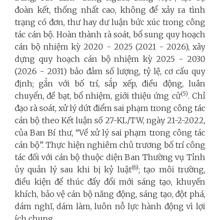
đoàn kết, thống nhất cao, không để xảy ra tình
trạng có đơn, thư hay dư luận bức xúc trong công
tác cán bộ. Hoàn thành rà soát, bổ sung quy hoạch
cán bộ nhiệm kỳ 2020 - 2025 (2021 - 2026), xây
dựng quy hoạch cán bộ nhiệm kỳ 2025 - 2030
(2026 - 2031) bảo đảm số lượng, tỷ lệ, cơ cấu quy
định; gắn với bố trí, sắp xếp, điều động, luân
(5)
chuyển, đề bạt, bổ nhiệm, giới thiệu ứng cử
. Chỉ
đạo rà soát, xử lý dứt điểm sai phạm trong công tác
cán bộ theo Kết luận số 27-KL/TW, ngày 21-2-2022,
của Ban Bí thư, “Về xử lý sai phạm trong công tác
cán bộ”. Thực hiện nghiêm chủ trương bố trí công
tác đối với cán bộ thuộc diện Ban Thường vụ Tỉnh
(6)
ủy quản lý sau khi bị kỷ luật
; tạo môi trường,
điều kiện để thúc đẩy đổi mới sáng tạo, khuyến
khích, bảo vệ cán bộ năng động, sáng tạo, đột phá,
dám nghĩ, dám làm, luôn nỗ lực hành động vì lợi
ích chung.