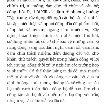
chính trị, tư tưởng, đạo đức, tổ chức và cán bộ;
đồng thời, Đại hội XIII xác định rõ phương hướng:
“Tập trung xây dụng đội ngũ cán bộ các cấp, nhất
là cấp chiến lược và người đứng đầu đủ phẩm chất,
năng lực và uy tín, ngang tầm nhiệm vụ.
Xây
dựng, hoàn thiện chính sách phát hiện, thu hút,
sử dụng nhân tài; có cơ chế bảo vệ những cán bộ
năng động, sáng tạo, dám nghĩ, dám nói, dám làm,
dám chịu trách nhiệm, dám đương đầu với khó
khăn, thử thách, quyết liệt trong hành động vì lợi
ích chung, đồng thời xử lý nghiêm các trường hợp
(2)
vi phạm”
. Có thể thấy, Đảng ta đã đổi mới mạnh
mẽ tư duy về cán bộ và công tác cán bộ, đưa ra
định hướng, chủ trương, đường lối về công tác cán
bộ một cách toàn diện, đồng bộ để bảo đảm cho
công tác cán bộ đi vào nền nếp, đáp ứng yêu cầu,
nhiệm vụ cả trước mắt và lâu dài.