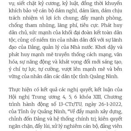
vụ; siết chặt kỷ cương, kỷ luật, đồng thời khuyến
khích bảo vệ cán bộ dám nghĩ, dám làm, dám chịu
trách nhiệm vì lợi ích chung; đẩy mạnh phòng,
chống tham nhũng, lãng phí, tiêu cực. Phát huy
dân chủ, sức mạnh của khối đại đoàn kết toàn dân
tộc, củng cố niềm tin của nhân dân đối với sự lãnh
đạo của Đảng, quản lý của Nhà nước. Khơi dậy và
phát huy mạnh mẽ truyền thống cách mạng, văn
hóa, sự năng động và khát vọng đổi mới sáng tạo,
ý chí tự lực, tự cường, vượt lên mạnh mẽ và bền
vững của nhân dân các dân tộc tỉnh Quảng Ninh.
Thực hiện có kết quả các nghị quyết, kết luận của
Hội nghị Trung ương 4, 5, 6 khóa XIII, Chương
trình hành động số 13-CTr/TU, ngày 26-1-2022,
của Tỉnh ủy Quảng Ninh, “Về đẩy mạnh xây dựng,
chỉnh đốn Đảng và hệ thống chính trị; kiên quyết
ngăn chặn, đẩy lùi, xử lý nghiêm cán bộ, đảng viên