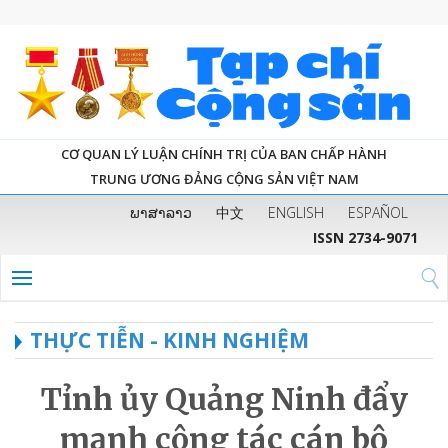
CƠ QUAN LÝ LUẬN CHÍNH TRỊ CỦA BAN CHẤP HÀNH
TRUNG ƯƠNG ĐẢNG CỘNG SẢN VIỆT NAM
ພາສາລາວ
中文
ENGLISH
ESPAÑOL
ISSN 2734-9071
THỰC TIỄN - KINH NGHIỆM
Tỉnh ủy Quảng Ninh đẩy
mạnh công tác cán bộ