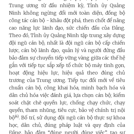
Trung ương từ đầu nhiệm kỳ, Tỉnh ủy Quảng
Ninh không ngừng đổi mới toàn diện, đồng bộ
công tác cán bộ - khâu đột phá, then chốt để nâng
cao năng lực lãnh đạo, sức chiến đấu của Đảng.
Theo đó, Tỉnh ủy Quảng Ninh tập trung xây dựng
đội ngũ cán bộ, nhất là đội ngũ cán bộ cấp chiến
lược, cán bộ lãnh đạo, quản lý và người đứng đầu
bảo đảm sự chuyển tiếp vững vàng giữa các thế hệ
gắn với tiếp tục sắp xếp tổ chức bộ máy tinh gọn,
hoạt động hiệu lực, hiệu quả theo đúng chủ
trương của Trung ương. Tiếp tục đổi mới về tiêu
chuẩn cán bộ, công khai hóa, minh bạch hóa và
dân chủ hóa việc đánh giá, lựa chọn cán bộ; kiểm
soát chặt chẽ quyền lực, chống chạy chức, chạy
quyền, tham nhũng, tiêu cực, bảo vệ chính trị nội
(4)
bộ
. Bố trí, sử dụng đội ngũ cán bộ thực sự khoa
học, dân chủ, đúng pháp luật và quy định của
Đảng, bảo đảm “đúng người, đúng việc”, tạo sự