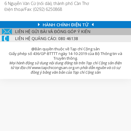
6 Nguyễn Văn Cừ (nối dài), thành phố Cần Thơ
Điện thoại/Fax: (0292) 6250868
HÀNH CHÍNH ĐIỆN TỬ
LIÊN HỆ GỬI BÀI VÀ ĐÓNG GÓP Ý KIẾN
LIÊN HỆ QUẢNG CÁO: 080 46138
@Bản quyền thuộc về Tạp chí Cộng sản
Giấy phép số 436/GP-BTTTT ngày 14-10-2019 của Bộ Thông tin và
Truyền thông.
Mọi hành động sử dụng nội dung đăng tải trên Tạp chí Cộng sản điện
tử tại địa chỉ
www.tapchicongsan.org.vn
phải dẫn nguồn và có sự
đồng ý bằng văn bản của Tạp chí Cộng sản