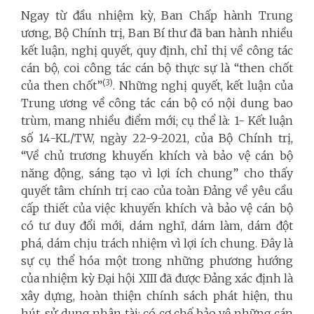
Ngay từ đầu nhiệm kỳ, Ban Chấp hành Trung
ương, Bộ Chính trị, Ban Bí thư đã ban hành nhiều
kết luận, nghị quyết, quy định, chỉ thị về công tác
cán bộ, coi công tác cán bộ thực sự là “then chốt
(3)
của then chốt”
. Những nghị quyết, kết luận của
Trung ương về công tác cán bộ có nội dung bao
trùm, mang nhiều điểm mới; cụ thể là: 1- Kết luận
số 14-KL/TW, ngày 22-9-2021, của Bộ Chính trị,
“Về chủ trương khuyến khích và bảo vệ cán bộ
năng động, sáng tạo vì lợi ích chung” cho thấy
quyết tâm chính trị cao của toàn Đảng về yêu cầu
cấp thiết của việc khuyến khích và bảo vệ cán bộ
có tư duy đổi mới, dám nghĩ, dám làm, dám đột
phá, dám chịu trách nhiệm vì lợi ích chung. Đây là
sự cụ thể hóa một trong những phương hướng
của nhiệm kỳ Đại hội XIII đã được Đảng xác định là
xây dựng, hoàn thiện chính sách phát hiện, thu
hút, sử dụng nhân tài; có cơ chế bảo vệ những cán