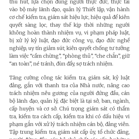
thu hút, lựa chọn đúng người thực đức, thực tài
vào bộ máy lãnh đạo, quản lý. Thiết lập, vận hành
cơ chế kiểm tra, giám sát hiệu lực, hiệu quả để kiên
quyết sàng lọc, thay thế kịp thời những người
không hoàn thành nhiệm vụ, vi phạm pháp luật,
bị xử lý kỷ luật, đạo đức công vụ, đạo đức nghề
nghiệp, uy tín giảm sút; kiên quyết chống tư tưởng
làm việc “cầm chừng”, “phòng thủ”, “che chắn”, giữ
“an toàn”, né tránh, đùn đẩy, sợ trách nhiệm.
Tăng cường công tác kiểm tra, giám sát, kỷ luật
đảng, gắn với thanh tra của Nhà nước, nâng cao
trách nhiệm nêu gương của người đứng đầu, cán
bộ lãnh đạo, quản lý, đặc biệt là tại sở, ban, ngành,
cấp huyện và cơ sở. Chú trọng giám sát có thẩm
tra, kiểm tra cách cấp, kiểm tra khi có dấu hiệu vi
phạm gắn với xử lý trách nhiệm cán bộ, đảng viên.
Tập trung kiểm tra, giám sát cấp ủy, tổ chức đảng,