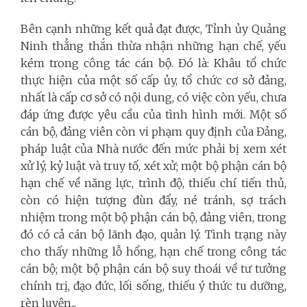
Bên cạnh những kết quả đạt được, Tỉnh ủy Quảng
Ninh thẳng thắn thừa nhận những hạn chế, yếu
kém trong công tác cán bộ. Đó là: Khâu tổ chức
thực hiện của một số cấp ủy, tổ chức cơ sở đảng,
nhất là cấp cơ sở có nội dung, có việc còn yếu, chưa
đáp ứng được yêu cầu của tình hình mới. Một số
cán bộ, đảng viên còn vi phạm quy định của Đảng,
pháp luật của Nhà nước đến mức phải bị xem xét
xử lý, kỷ luật và truy tố, xét xử; một bộ phận cán bộ
hạn chế về năng lực, trình độ, thiếu chí tiến thủ,
còn có hiện tượng đùn đẩy, né tránh, sợ trách
nhiệm trong một bộ phận cán bộ, đảng viên, trong
đó có cả cán bộ lãnh đạo, quản lý. Tình trạng này
cho thấy những lỗ hổng, hạn chế trong công tác
cán bộ; một bộ phận cán bộ suy thoái về tư tưởng
chính trị, đạo đức, lối sống, thiếu ý thức tu dưỡng,
rèn luyện...