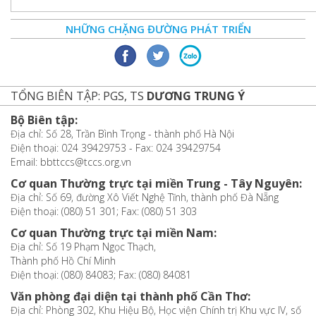
NHỮNG CHẶNG ĐƯỜNG PHÁT TRIỂN
TỔNG BIÊN TẬP: PGS, TS
DƯƠNG TRUNG Ý
Bộ Biên tập:
Địa chỉ: Số 28, Trần Bình Trọng - thành phố Hà Nội
Điện thoại: 024 39429753 - Fax: 024 39429754
Email: bbttccs@tccs.org.vn
Cơ quan Thường trực tại miền Trung - Tây Nguyên:
Địa chỉ: Số 69, đường Xô Viết Nghệ Tĩnh, thành phố Đà Nẵng
Điện thoại: (080) 51 301; Fax: (080) 51 303
Cơ quan Thường trực tại miền Nam:
Địa chỉ: Số 19 Phạm Ngọc Thạch,
Thành phố Hồ Chí Minh
Điện thoại: (080) 84083; Fax: (080) 84081
Văn phòng đại diện tại thành phố Cần Thơ:
Địa chỉ: Phòng 302, Khu Hiệu Bộ, Học viện Chính trị Khu vực IV, số