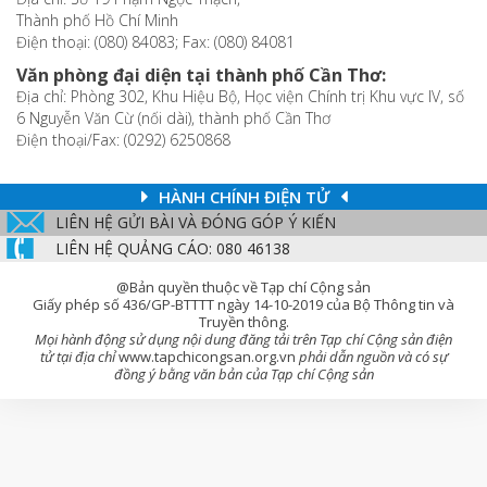
Thành phố Hồ Chí Minh
Điện thoại: (080) 84083; Fax: (080) 84081
Văn phòng đại diện tại thành phố Cần Thơ:
Địa chỉ: Phòng 302, Khu Hiệu Bộ, Học viện Chính trị Khu vực IV, số
6 Nguyễn Văn Cừ (nối dài), thành phố Cần Thơ
Điện thoại/Fax: (0292) 6250868
HÀNH CHÍNH ĐIỆN TỬ
LIÊN HỆ GỬI BÀI VÀ ĐÓNG GÓP Ý KIẾN
LIÊN HỆ QUẢNG CÁO: 080 46138
@Bản quyền thuộc về Tạp chí Cộng sản
Giấy phép số 436/GP-BTTTT ngày 14-10-2019 của Bộ Thông tin và
Truyền thông.
Mọi hành động sử dụng nội dung đăng tải trên Tạp chí Cộng sản điện
tử tại địa chỉ
www.tapchicongsan.org.vn
phải dẫn nguồn và có sự
đồng ý bằng văn bản của Tạp chí Cộng sản