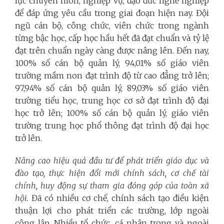
lực chuyên môn, nghiệp vụ, đạo đức nghề nghiệp
để đáp ứng yêu cầu trong giai đoạn hiện nay. Đội
ngũ cán bộ, công chức, viên chức trong ngành
từng bậc học, cấp học hầu hết đã đạt chuẩn và tỷ lệ
đạt trên chuẩn ngày càng được nâng lên. Đến nay,
100% số cán bộ quản lý, 94,01% số giáo viên
trường mầm non đạt trình độ từ cao đẳng trở lên;
97,94% số cán bộ quản lý, 89,03% số giáo viên
trường tiểu học, trung học cơ sở đạt trình độ đại
học trở lên; 100% số cán bộ quản lý, giáo viên
trường trung học phổ thông đạt trình độ đại học
trở lên.
Nâng cao hiệu quả đầu tư để phát triển giáo dục và
đào tạo, thực hiện đổi mới chính sách, cơ chế tài
chính, huy động sự tham gia đóng góp của toàn xã
hội.
Đã có nhiều cơ chế, chính sách tạo điều kiện
thuận lợi cho phát triển các trường, lớp ngoài
công lập. Nhiều tổ chức, cá nhân trong và ngoài