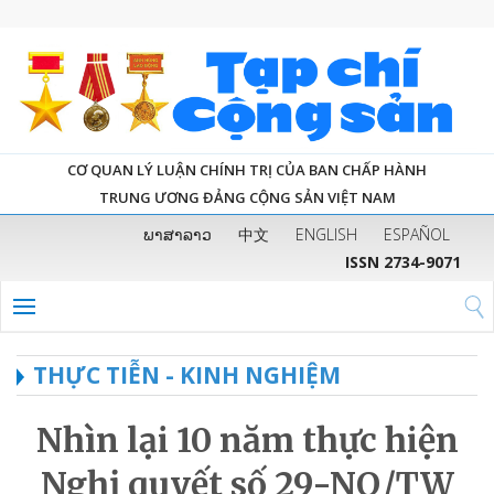
CƠ QUAN LÝ LUẬN CHÍNH TRỊ CỦA BAN CHẤP HÀNH
TRUNG ƯƠNG ĐẢNG CỘNG SẢN VIỆT NAM
ພາສາລາວ
中文
ENGLISH
ESPAÑOL
ISSN 2734-9071
THỰC TIỄN - KINH NGHIỆM
Nhìn lại 10 năm thực hiện
Nghị quyết số 29-NQ/TW