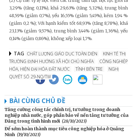
(2) Cụ thể: tỷ lệ học viên các trung tâm đạt học lực giỏi là
3,29% (tăng 0,11%), khá 29,63% (tăng 5,32%), trung bình
48,59% (giảm 0,7%), yếu 16,55% (giảm 5,45%), kém 1,94 %
(giảm 0,2 %); Với hạnh kiểm tốt 68,93% (tăng 8,78%), khá
23,13% (giảm 9,57%), trung bình 3,44% (giảm 1,36%), yếu
0,14% (giảm 0,86%), không xếp loại 1,7%.
TAG
CHẤT LƯỢNG GIÁO DỤC TOÀN DIỆN
KINH TẾ THỊ
TRƯỜNG ĐỊNH HƯỚNG XÃ HỘI CHỦ NGHĨA
CÔNG NGHIỆP
HÓA, HIỆN ĐẠI HÓA ĐẤT NƯỚC
TỈNH BẾN TRE
NGHỊ
QUYẾT SỐ 29-NQ/TW
BÀI CÙNG CHỦ ĐỀ
Tăng cường công tác chính trị, tư tưởng trong doanh
nghiệp nhà nước, góp phần bảo về nền tảng tư tưởng của
Đảng trong tình hình mới
(28/10/2023)
Để sớm hoàn thành mục tiêu công nghiệp hóa ở Quảng
Ninh
(19/10/2023)