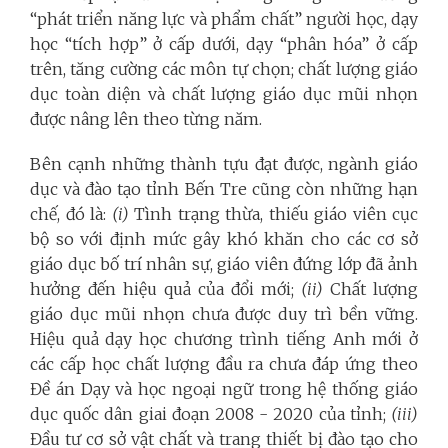
“phát triển năng lực và phẩm chất” người học, dạy
học “tích hợp” ở cấp dưới, dạy “phân hóa” ở cấp
trên, tăng cường các môn tự chọn; chất lượng giáo
dục toàn diện và chất lượng giáo dục mũi nhọn
được nâng lên theo từng năm.
Bên cạnh những thành tựu đạt được, ngành giáo
dục và đào tạo tỉnh Bến Tre cũng còn những hạn
chế, đó là:
(i)
Tình trạng thừa, thiếu giáo viên cục
bộ so với định mức gây khó khăn cho các cơ sở
giáo dục bố trí nhân sự, giáo viên đứng lớp đã ảnh
hưởng đến hiệu quả của đổi mới;
(ii)
Chất lượng
giáo dục mũi nhọn chưa được duy trì bền vững.
Hiệu quả dạy học chương trình tiếng Anh mới ở
các cấp học chất lượng đầu ra chưa đáp ứng theo
Đề án Dạy và học ngoại ngữ trong hệ thống giáo
dục quốc dân giai đoạn 2008 - 2020 của tỉnh;
(iii)
Đầu tư cơ sở vật chất và trang thiết bị đào tạo cho