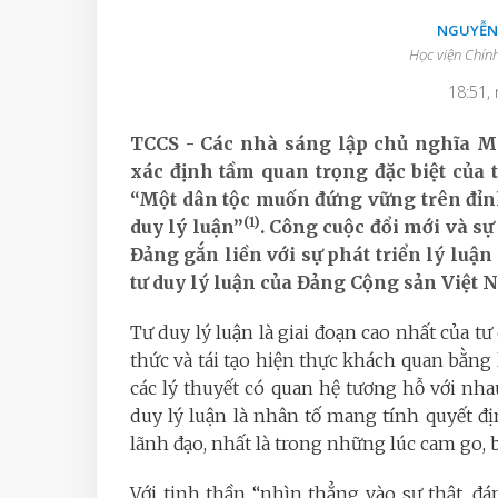
NGUYỄN
Học viện Chính
18:51,
TCCS - Các nhà sáng lập chủ nghĩa Má
xác định tầm quan trọng đặc biệt của
“Một dân tộc muốn đứng vững trên đỉn
(1)
duy lý luận”
. Công cuộc đổi mới và sự
Đảng gắn liền với sự phát triển lý luậ
tư duy lý luận của Đảng Cộng sản Việt 
Tư duy lý luận là giai đoạn cao nhất của tư
thức và tái tạo hiện thực khách quan bằng l
các lý thuyết có quan hệ tương hỗ với nhau
duy lý‎ luận là nhân tố mang tính quyết 
lãnh đạo, nhất là trong những lúc cam go, b
Với tinh thần “nhìn thẳng vào sự thật, đán