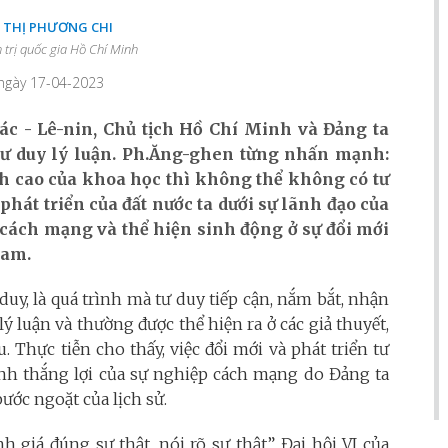
 THỊ PHƯƠNG CHI
 trị quốc gia Hồ Chí Minh
 ngày 17-04-2023
c - Lê-
nin, Chủ tịch Hồ Chí Minh và Đảng ta
tư duy lý luận
. Ph.Ăng-ghen từng nhấn mạnh:
h cao của khoa học thì không thể không có tư
 phát triển của đất nước
ta dưới sự lãnh đạo của
n cách mạng và thể hiện sinh động ở sự đổi mới
Nam.
 duy, là quá trình mà tư duy tiếp cận, nắm bắt, nhận
ý luận và thường được thể hiện ra ở các giả thuyết,
. Thực tiễn cho thấy, việc đổi mới và phát triển tư
định thắng lợi của sự nghiệp cách mạng do Đảng ta
ước ngoặt của lịch sử.
h giá đúng sự thật, nói rõ sự thật”, Đại hội VI của