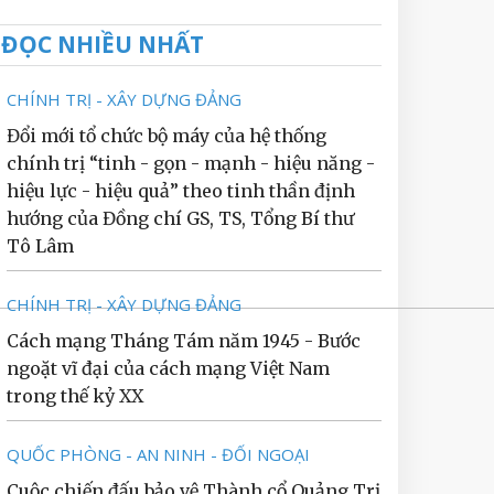
ĐỌC NHIỀU NHẤT
CHÍNH TRỊ - XÂY DỰNG ĐẢNG
Đổi mới tổ chức bộ máy của hệ thống
chính trị “tinh - gọn - mạnh - hiệu năng -
hiệu lực - hiệu quả” theo tinh thần định
hướng của Đồng chí GS, TS, Tổng Bí thư
Tô Lâm
CHÍNH TRỊ - XÂY DỰNG ĐẢNG
Cách mạng Tháng Tám năm 1945 - Bước
ngoặt vĩ đại của cách mạng Việt Nam
trong thế kỷ XX
QUỐC PHÒNG - AN NINH - ĐỐI NGOẠI
Cuộc chiến đấu bảo vệ Thành cổ Quảng Trị