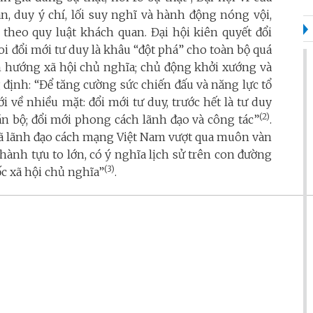
, duy ý chí, lối suy nghĩ và hành động nóng vội,
theo quy luật khách quan. Đại hội kiên quyết đổi
coi đổi mới tư duy là khâu “đột phá” cho toàn bộ quá
nh hướng xã hội chủ nghĩa; chủ động khởi xướng và
 định: “Để tăng cường sức chiến đấu và năng lực tổ
 về nhiều mặt: đổi mới tư duy, trước hết là tư duy
(2)
cán bộ; đổi mới phong cách lãnh đạo và công tác”
.
ã lãnh đạo cách mạng Việt Nam vượt qua muôn vàn
hành tựu to lớn, có ý nghĩa lịch sử trên con đường
(3)
c xã hội chủ nghĩa”
.