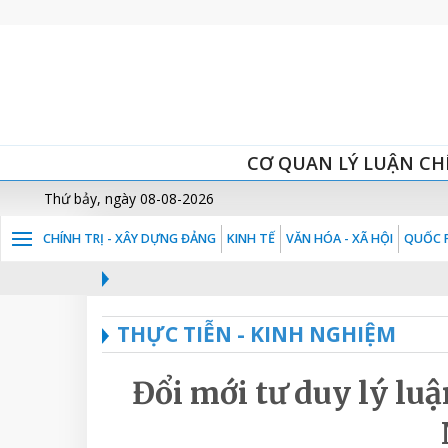
CƠ QUAN LÝ LUẬN CH
Thứ bảy, ngày 08-08-2026
CHÍNH TRỊ - XÂY DỰNG ĐẢNG
KINH TẾ
VĂN HÓA - XÃ HỘI
QUỐC P
THỰC TIỄN - KINH NGHIỆM
Đổi mới tư duy lý lu