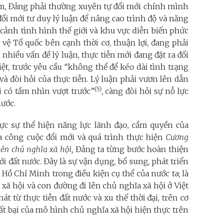
Nam, Đảng phải thường xuyên tự đổi mới chính mình
 đổi mới tư duy lý luận để nâng cao trình độ và năng
 cảnh tình hình thế giới và khu vực diễn biến phức
 vệ Tổ quốc bên cạnh thời cơ, thuận lợi, đang phải
nhiều vấn đề lý luận, thực tiễn mới đang đặt ra đối
iệt, trước yêu cầu “không thể để kéo dài tình trạng
và đòi hỏi của thực tiễn. Lý luận phải vươn lên dẫn
(5)
ải có tầm nhìn vượt trước”
,
càng đòi hỏi sự nỗ lực
nước.
c sự thể hiện năng lực lãnh đạo, cầm quyền của
a công cuộc đổi mới và quá trình thực hiện
Cương
lên chủ nghĩa xã hội,
Đảng ta từng bước hoàn thiện
ới đất nước. Đây là sự vận dụng, bổ sung, phát triển
Hồ Chí Minh trong điều kiện cụ thể của nước ta; là
 xã hội và con đường đi lên chủ nghĩa xã hội ở Việt
t từ thực tiễn đất nước và xu thế thời đại, trên cơ
ất bại của mô hình chủ nghĩa xã hội hiện thực trên