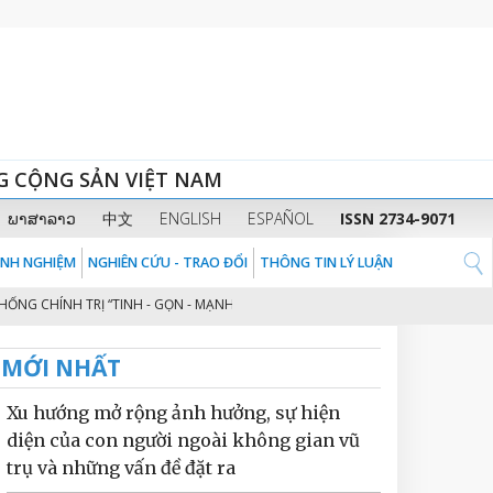
G CỘNG SẢN VIỆT NAM
ພາສາລາວ
中文
ENGLISH
ESPAÑOL
ISSN 2734-9071
KINH NGHIỆM
NGHIÊN CỨU - TRAO ĐỔI
THÔNG TIN LÝ LUẬN
HÍNH TRỊ “TINH - GỌN - MẠNH - HIỆU NĂNG - HIỆU LỰC - HIỆU QUẢ” THEO 
MỚI NHẤT
Xu hướng mở rộng ảnh hưởng, sự hiện
diện của con người ngoài không gian vũ
trụ và những vấn đề đặt ra