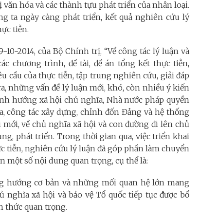
rị văn hóa và các thành tựu phát triển của nhân loại.
ng ta ngày càng phát triển, kết quả nghiên cứu lý
ực tiễn.
10-2014, của Bộ Chính trị, “Về công tác lý luận và
 chương trình, đề tài, đề án tổng kết thực tiễn,
u cầu của thực tiễn, tập trung nghiên cứu, giải đáp
a, những vấn đề l‎ý luận mới, khó, còn nhiều‎ ý kiến
 định hướng xã hội chủ nghĩa, Nhà nước pháp quyền
ĩa, công tác xây dựng, chỉnh đốn Đảng và hệ thống
ổi mới, về chủ nghĩa xã hội và con đường đi lên chủ
ng, phát triển. Trong thời gian qua, việc triển khai
ực tiễn, nghiên cứu lý luận đã góp phần làm chuyển
n một số nội dung quan trọng, cụ thể là:
ng hướng cơ bản và những mối quan hệ lớn mang
ủ nghĩa xã hội và bảo vệ Tổ quốc tiếp tục được bổ
n thức quan trọng.