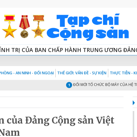
ÍNH TRỊ CỦA BAN CHẤP HÀNH TRUNG ƯƠNG ĐẢN
HÒNG - AN NINH - ĐỐI NGOẠI
THẾ GIỚI: VẤN ĐỀ - SỰ KIỆN
THỰC TIỄN - 
ĐỔI MỚI TỔ CHỨC BỘ MÁY CỦA HỆ THỐNG C
1
ận của Đảng Cộng sản Việt
Nam