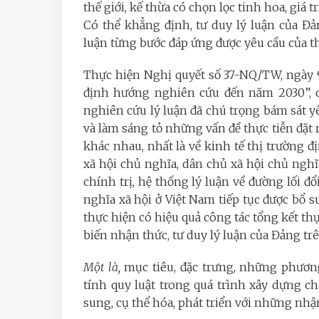
thế giới, kế thừa có chọn lọc tinh hoa, giá t
Có thể khẳng định,
tư duy lý luận của Đả
luận từng bước đáp ứng được yêu cầu của th
Thực hiện Nghị quyết số 37-NQ/TW, ngày 9-
định hướng nghiên cứu đến năm 2030”, các
nghiên cứu lý luận đã chú trọng bám sát yê
và làm sáng tỏ những vấn đề thực tiễn đặt r
khác nhau, nhất là về kinh tế thị trường
xã hội chủ nghĩa, dân chủ xã hội chủ ngh
chính trị, hệ thống lý luận về đường lối đ
nghĩa xã hội ở Việt Nam tiếp tục được bổ su
thực hiện có hiệu quả công tác tổng kết th
biến nhận thức, tư duy lý luận của Đảng trê
Một là,
mục tiêu, đặc trưng, những phươ
tính quy luật trong quá trình xây dựng ch
sung, cụ thể hóa, phát triển với những nhậ