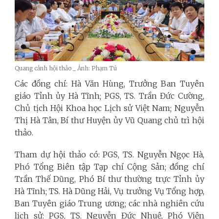
Quang cảnh hội thảo _ Ảnh: Phạm Tú
Các đồng chí: Hà Văn Hùng, Trưởng Ban Tuyên
giáo Tỉnh ủy Hà Tĩnh; PGS, TS. Trần Đức Cường,
Chủ tịch Hội Khoa học Lịch sử Việt Nam; Nguyễn
Thị Hà Tân, Bí thư Huyện ủy Vũ Quang chủ trì hội
thảo.
Tham dự hội thảo có: PGS, TS. Nguyễn Ngọc Hà,
Phó Tổng Biên tập Tạp chí Cộng Sản; đồng chí
Trần Thế Dũng, Phó Bí thư thường trực Tỉnh ủy
Hà Tĩnh; TS. Hà Dũng Hải, Vụ trưởng Vụ Tổng hợp,
Ban Tuyên giáo Trung ương; các nhà nghiên cứu
lịch sử: PGS, TS. Nguyễn Đức Nhuệ, Phó Viện