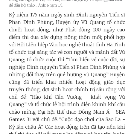
đề dẫn hội thảo _ Ảnh: Phạm Tú
Kỷ niệm 175 năm ngày sinh Đình nguyên Tiến sĩ
Phan Đình Phùng, Huyện ủy Vũ Quang tổ chức
chuỗi hoạt động, như: Phát động 100 ngày cao
điểm thi đua xây dựng nông thôn mới; phối hợp
với Hội Liên hiệp Văn học nghệ thuật tỉnh Hà Tĩnh
tổ chức trại sáng tác về con người và mảnh đất Vũ
Quang; tổ chức cuộc thi “Tìm hiểu về cuộc đời, sự
nghiệp Đình nguyên Tiến sĩ Phan Đình Phùng và
những đổi thay trên quê hương Vũ Quang”. Huyện
cũng đã triển khai nhiều hoạt động giáo dục
truyền thống, đợt sinh hoạt chính trị sâu rộng với
chủ đề: “Hào khí Cần Vương - khát vọng Vũ
Quang” và tổ chức lễ hội trình diễn khinh khí cầu
chào mừng Đại hội thể thao Đông Nam Á - SEA
Games 31 với chủ đề: “Cuộc dạo chơi của Sao La -
Kỳ lân châu Á”. Các hoạt động trên đã tạo nên khí