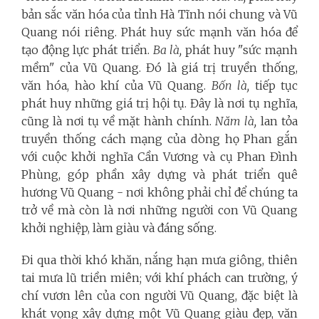
bản sắc văn hóa của tỉnh Hà Tĩnh nói chung và Vũ
Quang nói riêng. Phát huy sức mạnh văn hóa để
tạo động lực phát triển.
Ba là,
phát huy "sức mạnh
mềm" của Vũ Quang. Đó là giá trị truyền thống,
văn hóa, hào khí của Vũ Quang.
Bốn là,
tiếp tục
phát huy những giá trị hội tụ. Đây là nơi tụ nghĩa,
cũng là nơi tụ về mặt hành chính.
Năm là,
lan tỏa
truyền thống cách mạng của dòng họ Phan gắn
với cuộc khởi nghĩa Cần Vương và cụ Phan Đình
Phùng, góp phần xây dựng và phát triển quê
hương Vũ Quang - nơi không phải chỉ để chúng ta
trở về mà còn là nơi những người con Vũ Quang
khởi nghiệp, làm giàu và đáng sống.
Đi qua thời khó khăn, nắng hạn mưa giông, thiên
tai mưa lũ triền miên; với khí phách can trường, ý
chí vươn lên của con người Vũ Quang, đặc biệt là
khát vọng xây dựng một Vũ Quang giàu đẹp, văn