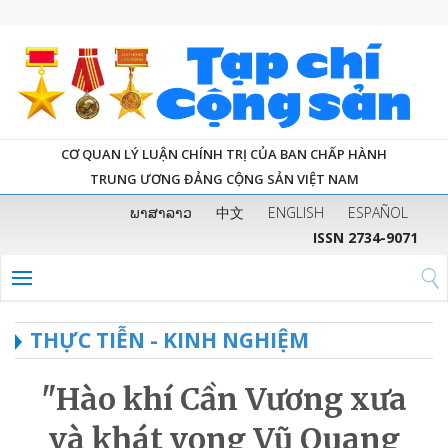
CƠ QUAN LÝ LUẬN CHÍNH TRỊ CỦA BAN CHẤP HÀNH
TRUNG ƯƠNG ĐẢNG CỘNG SẢN VIỆT NAM
ພາສາລາວ
中文
ENGLISH
ESPAÑOL
ISSN 2734-9071
THỰC TIỄN - KINH NGHIỆM
"Hào khí Cần Vương xưa
và khát vọng Vũ Quang