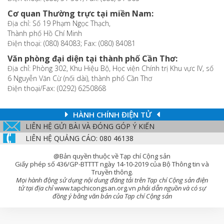
Cơ quan Thường trực tại miền Nam:
Địa chỉ: Số 19 Phạm Ngọc Thạch,
Thành phố Hồ Chí Minh
Điện thoại: (080) 84083; Fax: (080) 84081
Văn phòng đại diện tại thành phố Cần Thơ:
Địa chỉ: Phòng 302, Khu Hiệu Bộ, Học viện Chính trị Khu vực IV, số
6 Nguyễn Văn Cừ (nối dài), thành phố Cần Thơ
Điện thoại/Fax: (0292) 6250868
HÀNH CHÍNH ĐIỆN TỬ
LIÊN HỆ GỬI BÀI VÀ ĐÓNG GÓP Ý KIẾN
LIÊN HỆ QUẢNG CÁO: 080 46138
@Bản quyền thuộc về Tạp chí Cộng sản
Giấy phép số 436/GP-BTTTT ngày 14-10-2019 của Bộ Thông tin và
Truyền thông.
Mọi hành động sử dụng nội dung đăng tải trên Tạp chí Cộng sản điện
tử tại địa chỉ
www.tapchicongsan.org.vn
phải dẫn nguồn và có sự
đồng ý bằng văn bản của Tạp chí Cộng sản