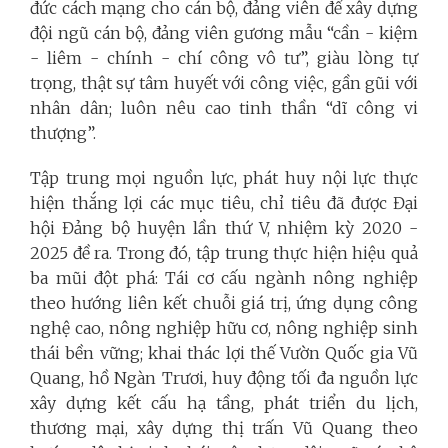
đức cách mạng cho cán bộ, đảng viên để xây dựng
đội ngũ cán bộ, đảng viên gương mẫu “cần - kiệm
- liêm - chính - chí công vô tư”, giàu lòng tự
trọng, thật sự tâm huyết với công việc, gần gũi với
nhân dân; luôn nêu cao tinh thần “dĩ công vi
thượng”.
Tập trung mọi nguồn lực, phát huy nội lực thực
hiện thắng lợi các mục tiêu, chỉ tiêu đã được Đại
hội Đảng bộ huyện lần thứ V, nhiệm kỳ 2020 -
2025 đề ra. Trong đó, tập trung thực hiện hiệu quả
ba mũi đột phá: Tái cơ cấu ngành nông nghiệp
theo hướng liên kết chuỗi giá trị, ứng dụng công
nghệ cao, nông nghiệp hữu cơ, nông nghiệp sinh
thái bền vững; khai thác lợi thế Vườn Quốc gia Vũ
Quang, hồ Ngàn Trươi, huy động tối đa nguồn lực
xây dựng kết cấu hạ tầng, phát triển du lịch,
thương mại, xây dựng thị trấn Vũ Quang theo