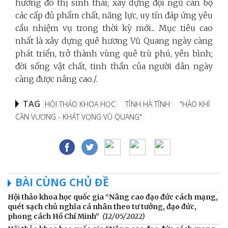
hướng đô thị sinh thái; xây dựng đội ngũ cán bộ
các cấp đủ phẩm chất, năng lực, uy tín đáp ứng yêu
cầu nhiệm vụ trong thời kỳ mới... Mục tiêu cao
nhất là xây dựng quê hương Vũ Quang ngày càng
phát triển, trở thành vùng quê trù phú, yên bình;
đời sống vật chất, tinh thần của người dân ngày
càng được nâng cao./.
TAG
HỘI THẢO KHOA HỌC
TỈNH HÀ TĨNH
"HÀO KHÍ
CẦN VƯƠNG - KHÁT VỌNG VŨ QUANG"
BÀI CÙNG CHỦ ĐỀ
Hội thảo khoa học quốc gia “Nâng cao đạo đức cách mạng,
quét sạch chủ nghĩa cá nhân theo tư tưởng, đạo đức,
phong cách Hồ Chí Minh”
(12/05/2022)