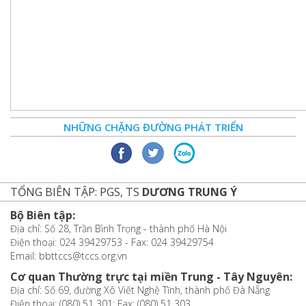
NHỮNG CHẶNG ĐƯỜNG PHÁT TRIỂN
TỔNG BIÊN TẬP: PGS, TS
DƯƠNG TRUNG Ý
Bộ Biên tập:
Địa chỉ: Số 28, Trần Bình Trọng - thành phố Hà Nội
Điện thoại: 024 39429753 - Fax: 024 39429754
Email: bbttccs@tccs.org.vn
Cơ quan Thường trực tại miền Trung - Tây Nguyên:
Địa chỉ: Số 69, đường Xô Viết Nghệ Tĩnh, thành phố Đà Nẵng
Điện thoại: (080) 51 301; Fax: (080) 51 303