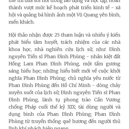
thế thi đua sôi nổi trong lao động và học tập, hoàn
thành vượt mức kế hoạch phát triển kinh tế - xã
hội và quảng bá hình ảnh một Vũ Quang yên bình,
mến khách.
Hội thảo nhận được 25 tham luận và nhiều ý kiến
phát biểu tâm huyết, trách nhiệm của các nhà
khoa học, nhà nghiên cứu lịch sử, như: Đình
nguyên Tiến sĩ Phan Đình Phùng - nhân kiệt đất
Hồng Lam Phan Đình Phùng, một tấm gương
sáng hiếu học; những hiểu biết mới về cuộc khởi
nghĩa Phan Đình Phùng; chủ nghĩa yêu nước từ
Phan Đình Phùng đến Hồ Chí Minh - dòng chảy
xuyên suốt của lịch sử; Đình nguyên Tiến sĩ Phan
Đình Phùng, lãnh tụ phong trào Cần Vương
chống Pháp cuối thế kỷ XIX; tài dùng người và
dụng binh của Phan Đình Phùng; Phan Đình
Phùng từ truyền thống quê hương đến người thủ
lĩnh khí phách hiên ngang...