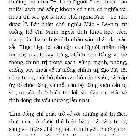
(1)
thương lẫn nhau”
. Theo Người, “nếu thuộc bao
nhiêu sách mà sống không có tình, có nghĩa với
nhau thì sao gọi là hiểu chủ nghĩa Mác - Lê-nin
(2)
được”
. Bản thân chủ nghĩa Mác - Lê-nin, tư
tưởng Hồ Chí Minh ngoài tính khoa học, cách
mạng còn hàm chứa tính nhân văn, nhân đạo sâu
sắc. Thực hiện lời căn dặn của Người, nhằm tiếp
tục đẩy mạnh xây dựng, chỉnh đốn Đảng và hệ
thống chính trị trong sạch, vững mạnh; phòng,
chống suy thoái về tư tưởng chính trị, đạo đức, lối
sống trong một bộ phận cán bộ, đảng viên, các cấp
ủy, tổ chức đảng và mỗi cán bộ, đảng viên cần tự
soi, tự sửa, thực hiện tốt lời căn dặn của Bác về
tình đồng chí yêu thương lẫn nhau.
Tình đồng chí phải trở về với những giá trị đích
thực của nó; được thể hiện bằng cái tâm trong
sáng và thực sự bắt nguồn từ tình yêu thương con