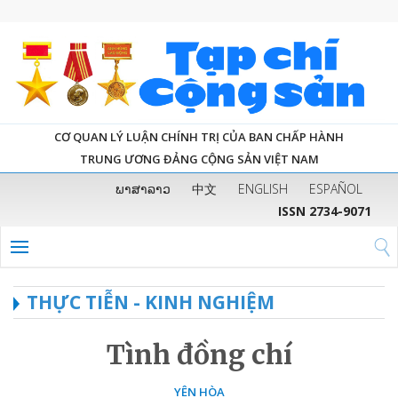
CƠ QUAN LÝ LUẬN CHÍNH TRỊ CỦA BAN CHẤP HÀNH
TRUNG ƯƠNG ĐẢNG CỘNG SẢN VIỆT NAM
ພາສາລາວ
中文
ENGLISH
ESPAÑOL
ISSN 2734-9071
THỰC TIỄN - KINH NGHIỆM
Tình đồng chí
YÊN HÒA