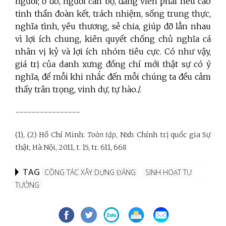
người; ở đó, người cán bộ, đảng viên phải nêu cao
tinh thần đoàn kết, trách nhiệm, sống trung thực,
nghĩa tình, yêu thương, sẻ chia, giúp đỡ lẫn nhau
vì lợi ích chung, kiên quyết chống chủ nghĩa cá
nhân vị kỷ và lợi ích nhóm tiêu cực. Có như vậy,
giá trị của danh xưng đồng chí mới thật sự có ý
nghĩa, để mỗi khi nhắc đến mỗi chúng ta đều cảm
thấy trân trọng, vinh dự, tự hào./.
----------------
(1), (2) Hồ Chí Minh:
Toàn tập
, Nxb. Chính trị quốc gia Sự
thật, Hà Nội, 2011, t. 15, tr. 611, 668
TAG
CÔNG TÁC XÂY DỰNG ĐẢNG
SINH HOẠT TƯ
TƯỞNG