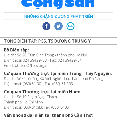
NHỮNG CHẶNG ĐƯỜNG PHÁT TRIỂN
TỔNG BIÊN TẬP: PGS, TS
DƯƠNG TRUNG Ý
Bộ Biên tập:
Địa chỉ: Số 28, Trần Bình Trọng - thành phố Hà Nội
Điện thoại: 024 39429753 - Fax: 024 39429754
Email: bbttccs@tccs.org.vn
Cơ quan Thường trực tại miền Trung - Tây Nguyên:
Địa chỉ: Số 69, đường Xô Viết Nghệ Tĩnh, thành phố Đà Nẵng
Điện thoại: (080) 51 301; Fax: (080) 51 303
Cơ quan Thường trực tại miền Nam:
Địa chỉ: Số 19 Phạm Ngọc Thạch,
Thành phố Hồ Chí Minh
Điện thoại: (080) 84083; Fax: (080) 84081
Văn phòng đại diện tại thành phố Cần Thơ: