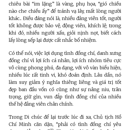
chiêu bài “im lặng” là vàng, phụ họa, “gió chiều
nào che chiều ấy” để tránh vạ lây, mất lòng người
khác... Điều đáng nói là, nhiều đảng viên tốt, người
tốt không được bảo vệ, động viên, khích lệ; trong
khi đó, nhiều người xấu, giỏi nịnh nọt, biết cách
lấy lòng sếp lại được cất nhắc bổ nhiệm.
Có thể nói, việc lợi dụng tình đồng chí, danh xưng
đồng chí vì lợi ích cá nhân, lợi ích nhóm tiêu cực
vô cùng phong phú, đa dạng, với vô vàn biểu hiện,
nhiều lúc rất tinh vi, khó đoán định. Lâu dần, nó
làm suy giảm ý nghĩa thiêng liêng và giá trị tốt
đẹp ban đầu vốn có cũng như sự nâng niu, trân
trọng, giữ gìn, vun đắp tình đồng chí của nhiều
thế hệ đảng viên chân chính.
Trong Di chúc để lại trước lúc đi xa, Chủ tịch Hồ
Chí Minh căn dặn, “phải có tình đồng chí yêu