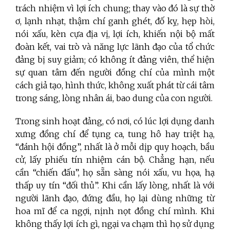
trách nhiệm vì lợi ích chung; thay vào đó là sự thờ
ơ, lạnh nhạt, thậm chí ganh ghét, đố kỵ, hẹp hòi,
nói xấu, kèn cựa địa vị, lợi ích, khiến nội bộ mất
đoàn kết, vai trò và năng lực lãnh đạo của tổ chức
đảng bị suy giảm; có không ít đảng viên, thể hiện
sự quan tâm đến người đồng chí của mình một
cách giả tạo, hình thức, không xuất phát từ cái tâm
trong sáng, lòng nhân ái, bao dung của con người.
Trong sinh hoạt đảng, có nơi, có lúc lợi dụng danh
xưng đồng chí để tụng ca, tung hô hay triệt hạ,
“đánh hội đồng”, nhất là ở mỗi dịp quy hoạch, bầu
cử, lấy phiếu tín nhiệm cán bộ. Chẳng hạn, nếu
cần “chiến đấu”, họ sẵn sàng nói xấu, vu họa, hạ
thấp uy tín “đối thủ”. Khi cần lấy lòng, nhất là với
người lãnh đạo, đứng đầu, họ lại dùng những từ
hoa mĩ để ca ngợi, nịnh nọt đồng chí mình. Khi
không thấy lợi ích gì, ngại va chạm thì họ sử dụng