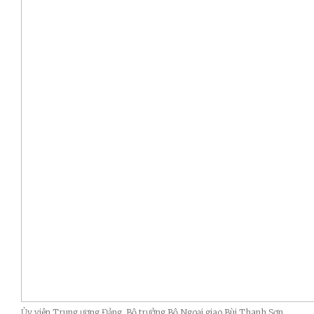
Ủy viên Trung ương Đảng, Bộ trưởng Bộ Ngoại giao Bùi Thanh Sơn