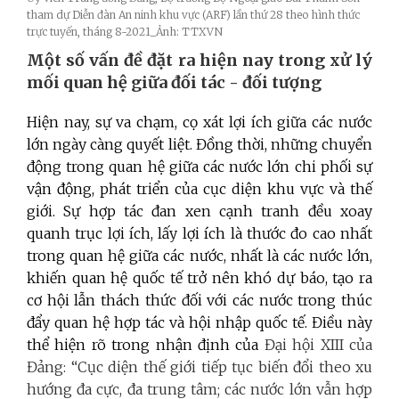
tham dự Diễn đàn An ninh khu vực (ARF) lần thứ 28 theo hình thức
trực tuyến, tháng 8-2021_Ảnh: TTXVN
Một số vấn đề đặt ra hiện nay trong xử lý
mối quan hệ giữa đối tác - đối tượng
Hiện nay, sự va chạm, cọ xát lợi ích giữa các nước
lớn ngày càng quyết liệt. Đồng thời, những chuyển
động trong quan hệ giữa các nước lớn chi phối sự
vận động, phát triển của cục diện khu vực và thế
giới. Sự hợp tác đan xen cạnh tranh đều xoay
quanh trục lợi ích, lấy lợi ích là thước đo cao nhất
trong quan hệ giữa các nước, nhất là các nước lớn,
khiến quan hệ quốc tế trở nên khó dự báo, tạo ra
cơ hội lẫn thách thức đối với các nước trong thúc
đẩy quan hệ hợp tác và hội nhập quốc tế. Điều này
thể hiện rõ trong nhận định của
Đại hội XIII của
Đảng: “Cục diện thế giới tiếp tục biến đổi theo xu
hướng đa cực, đa trung tâm; các nước lớn vẫn hợp