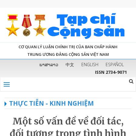
CƠ QUAN LÝ LUẬN CHÍNH TRỊ CỦA BAN CHẤP HÀNH
TRUNG ƯƠNG ĐẢNG CỘNG SẢN VIỆT NAM
ພາສາລາວ
中文
ENGLISH
ESPAÑOL
ISSN 2734-9071
THỰC TIỄN - KINH NGHIỆM
Một số vấn đề về đối tác,
đối tượng trong tình hình