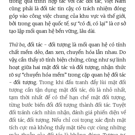
trong quá trình hợp tác với các đối tác, Việt Nam
cũng phải là đối tác tin cậy, có trách nhiệm đóng
góp vào công việc chung của khu vực và thế giới,
bởi trong quan hệ quốc tế, sự “có đi, có lại” là cơ sở
tạo lập mối quan hệ bền vững, lâu dài.
Thứ ba,
đối tác - đối tượng là mối quan hệ có tính
chất mềm dẻo, đan xen, chuyển hóa lẫn nhau. Do
vậy, cần thấy rõ tính biện chứng, cũng như sự linh
hoạt giữa hai mặt đối tác và đối tượng, nhận thức
rõ sự “chuyển hóa mềm” trong cặp quan hệ đối tác
- đối tượng.
Trong khi đấu tranh đẩy lùi mặt đối
tượng cần tận dụng mặt đối tác, dù là nhỏ nhất,
tạm thời nhất để có thể hạn chế mặt đối tượng,
từng bước biến đổi đối tượng thành đối tác. Tuyệt
đối tránh cách nhìn nhận, đánh giá phiến diện về
đối tác, đối tượng. Nếu chỉ coi trọng xác định mặt
tích cực mà không thấy mặt tiêu cực cùng những
mâu thuẫn của đối tác là không đúng. Tương tự,