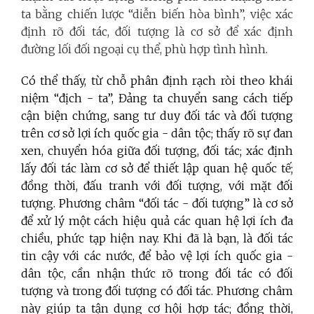
ta bằng chiến lược “diễn biến hòa bình”, việc xác
định rõ đối tác, đối tượng là cơ sở để xác định
đường lối đối ngoại cụ thể, phù hợp tình hình.
Có thể thấy, từ chỗ phân định rạch ròi theo khái
niệm “địch - ta”, Đảng ta chuyển sang cách tiếp
cận biện chứng, sang tư duy đối tác và đối tượng
trên cơ sở lợi ích quốc gia - dân tộc; thấy rõ sự đan
xen, chuyển hóa giữa đối tượng, đối tác; xác định
lấy đối tác làm cơ sở để thiết lập quan hệ quốc tế;
đồng thời, đấu tranh với đối tượng, với mặt đối
tượng. Phương châm “đối tác - đối tượng” là cơ sở
để xử lý một cách hiệu quả các quan hệ lợi ích đa
chiều, phức tạp hiện nay. Khi đã là bạn, là đối tác
tin cậy với các nước, để bảo vệ lợi ích quốc gia -
dân tộc, cần nhận thức rõ trong đối tác có đối
tượng và trong đối tượng có đối tác. Phương châm
này giúp ta tận dụng cơ hội hợp tác; đồng thời,