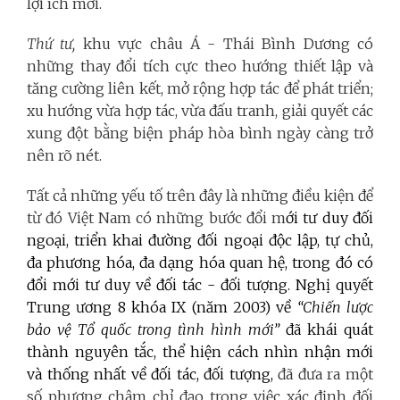
lợi ích mới.
Thứ tư,
khu vực châu Á - Thái Bình Dương có
những thay đổi tích cực theo hướng thiết lập và
tăng cường liên kết, mở rộng hợp tác để phát triển;
xu hướng vừa hợp tác, vừa đấu tranh, giải quyết các
xung đột bằng biện pháp hòa bình ngày càng trở
nên rõ nét.
Tất cả những yếu tố trên đây là những điều kiện để
từ đó Việt Nam có những bước đổi m
ới tư duy đối
ngoại, triển khai đường đối ngoại độc lập, tự chủ,
đa phương hóa, đa dạng hóa quan hệ, trong đó có
đổi mới tư duy về đối tác - đối tượng. Nghị quyết
Trung ương 8 khóa IX (năm 2003) về
“Chiến lược
bảo vệ Tổ quốc trong tình hình mới”
đã khái quát
thành nguyên tắc, thể hiện cách nhìn nhận mới
và thống nhất về đối tác, đối tượng,
đã đưa ra một
số phương châm chỉ đạo trong việc xác định đối