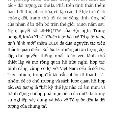
tác - đối tượng, cụ thể là: Phải trên tinh thần thêm
bạn, bớt thù, phân hóa, cô lập các thế lực thù địch
chống đối, tranh thủ tối đa sự đồng tình, ủng hộ
của nhân dân tiến bộ trên thế giới. Mười năm sau,
Nghị quyết số 28-NQ/TW
của Hội nghị Trung
ương 8, khóa XI
về “Chiến lược bảo vệ Tổ quốc trong
tình hình mới”
(năm 2013)
đã đưa nguyên tắc trên
thành quan điểm:
Đối tác
là những ai tôn trọng độc
lập, chủ quyền, thống nhất, toàn vẹn lãnh thổ,
thiết lập và mở rộng quan hệ hữu nghị, hợp tác,
bình đẳng, cùng có lợi với Việt Nam đều là đối tác.
Tuy nhiên, trong đối tác cần phân rõ thành các
nhóm để có chủ trương và sách lược quan hệ, hợp
tác.
Đối tượng
là “bất kỳ thế lực nào có âm mưu và
hành động chống phá mục tiêu của nước ta trong
sự nghiệp xây dựng và bảo vệ Tổ quốc đều là đối
tượng của chúng ta”.