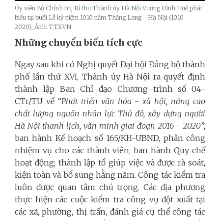
Ủy viên Bộ Chính trị, Bí thư Thành ủy Hà Nội Vương Đình Huệ phát
biểu tại buổi Lễ kỷ niệm 1010 năm Thăng Long - Hà Nội (1010 -
2020)_Ảnh: TTXVN
Những chuyển biến tích cực
Ngay sau khi có Nghị quyết Đại hội Đảng bộ thành
phố lần thứ XVI, Thành ủy Hà Nội ra quyết định
thành lập Ban Chỉ đạo Chương trình số 04-
CTr/TU về “
Phát triển văn hóa - xã hội, nâng cao
chất lượng nguồn nhân lực Thủ đô, xây dựng người
Hà Nội thanh lịch, văn minh giai đoạn 2016 - 2020
”,
ban hành Kế hoạch số 165/KH-UBND, phân công
nhiệm vụ cho các thành viên; ban hành Quy chế
hoạt động; thành lập tổ giúp việc và được rà soát,
kiện toàn và bổ sung hằng năm. Công tác kiểm tra
luôn được quan tâm chú trọng. Các địa phương
thực hiện các cuộc kiểm tra công vụ đột xuất tại
các xã, phường, thị trấn, đánh giá cụ thể công tác