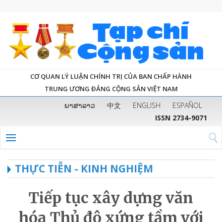
CƠ QUAN LÝ LUẬN CHÍNH TRỊ CỦA BAN CHẤP HÀNH
TRUNG ƯƠNG ĐẢNG CỘNG SẢN VIỆT NAM
ພາສາລາວ
中文
ENGLISH
ESPAÑOL
ISSN 2734-9071
THỰC TIỄN - KINH NGHIỆM
Tiếp tục xây dựng văn
hóa Thủ đô xứng tầm với