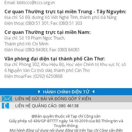
Email: bbttccs@tccs.org.vn
Cơ quan Thường trực tại miền Trung - Tây Nguyên:
Địa chỉ: Số 69, đường Xô Viết Nghệ Tĩnh, thành phố Đà Nẵng
Điện thoại: (080) 51 301; Fax: (080) 51 303
Cơ quan Thường trực tại miền Nam:
Địa chỉ: Số 19 Phạm Ngọc Thạch,
Thành phố Hồ Chí Minh
Điện thoại: (080) 84083; Fax: (080) 84081
Văn phòng đại diện tại thành phố Cần Thơ:
Địa chỉ: Phòng 302, Khu Hiệu Bộ, Học viện Chính trị Khu vực IV, số
6 Nguyễn Văn Cừ (nối dài), thành phố Cần Thơ
Điện thoại/Fax: (0292) 6250868
HÀNH CHÍNH ĐIỆN TỬ
LIÊN HỆ GỬI BÀI VÀ ĐÓNG GÓP Ý KIẾN
LIÊN HỆ QUẢNG CÁO: 080 46138
@Bản quyền thuộc về Tạp chí Cộng sản
Giấy phép số 436/GP-BTTTT ngày 14-10-2019 của Bộ Thông tin và
Truyền thông.
Mọi hành động sử dụng nội dung đăng tải trên Tạp chí Cộng sản điện