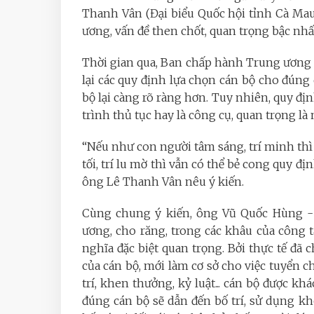
Thanh Vân (Đại biểu Quốc hội tỉnh Cà Mau
ương, vấn đề then chốt, quan trọng bậc nhấ
Thời gian qua, Ban chấp hành Trung ương đ
lại các quy định lựa chọn cán bộ cho đúng 
bộ lại càng rõ ràng hơn. Tuy nhiên, quy đ
trình thủ tục hay là công cụ, quan trọng l
“Nếu như con người tâm sáng, trí minh th
tối, trí lu mờ thì vẫn có thể bẻ cong quy 
ông Lê Thanh Vân nêu ý kiến.
Cùng chung ý kiến, ông Vũ Quốc Hùng 
ương, cho răng, trong các khâu của công tá
nghĩa đặc biệt quan trọng. Bởi thực tế đã 
của cán bộ, mới làm cơ sở cho việc tuyển c
trí, khen thưởng, kỷ luật... cán bộ được k
đúng cán bộ sẽ dẫn đến bố trí, sử dụng k