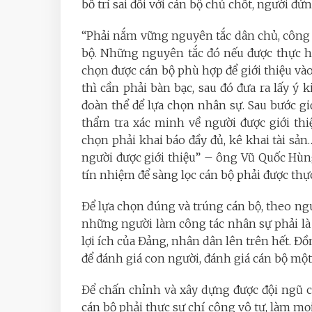
bố trí sai đối với cán bộ chủ chốt, người đứn
“Phải nắm vững nguyên tắc dân chủ, công 
bộ. Những nguyên tắc đó nếu được thực hi
chọn được cán bộ phù hợp để giới thiệu vào 
thì cần phải bàn bạc, sau đó đưa ra lấy ý k
đoàn thể để lựa chọn nhân sự. Sau bước gi
thẩm tra xác minh về người được giới th
chọn phải khai báo đầy đủ, kê khai tài sả
người được giới thiệu” – ông Vũ Quốc Hùn
tín nhiệm để sàng lọc cán bộ phải được thự
Để lựa chọn đúng và trúng cán bộ, theo 
những người làm công tác nhân sự phải là 
lợi ích của Đảng, nhân dân lên trên hết. Đ
để đánh giá con người, đánh giá cán bộ mộ
Để chấn chỉnh và xây dựng được đội ngũ c
cán bộ phải thực sự chí công vô tư, làm mọi