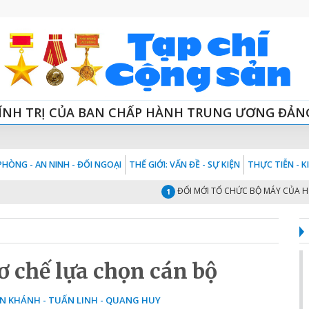
ÍNH TRỊ CỦA BAN CHẤP HÀNH TRUNG ƯƠNG ĐẢN
HÒNG - AN NINH - ĐỐI NGOẠI
THẾ GIỚI: VẤN ĐỀ - SỰ KIỆN
THỰC TIỄN - 
ĐỔI MỚI TỔ CHỨC BỘ MÁY CỦA HỆ THỐN
1
ơ chế lựa chọn cán bộ
ẦN KHÁNH - TUẤN LINH - QUANG HUY