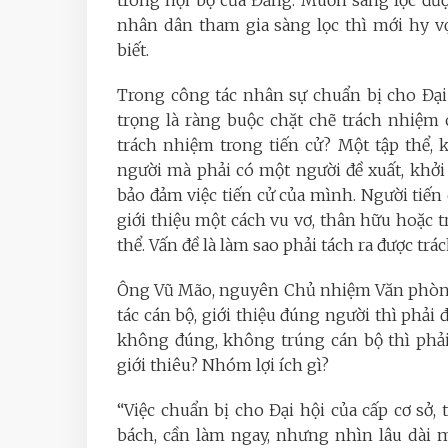
trong nội bộ của Đảng. Muốn sàng lọc được
nhân dân tham gia sàng lọc thì mới hy 
biết.
Trong công tác nhân sự chuẩn bị cho Đại
trọng là ràng buộc chặt chẽ trách nhiệm c
trách nhiệm trong tiến cử? Một tập thể, k
người mà phải có một người đề xuất, khởi
bảo đảm việc tiến cử của mình. Người tiến 
giới thiệu một cách vu vơ, thân hữu hoặc t
thể. Vấn đề là làm sao phải tách ra được tr
Ông Vũ Mão, nguyên Chủ nhiệm Văn phòng
tác cán bộ, giới thiệu đúng người thì phải
không đúng, không trúng cán bộ thì phải
giới thiêu? Nhóm lợi ích gì?
“Việc chuẩn bị cho Đại hội của cấp cơ sở, t
bách, cần làm ngay, nhưng nhìn lâu dài 