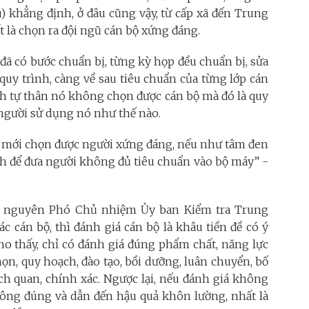
) khẳng định, ở đâu cũng vậy, từ cấp xã đến Trung
t là chọn ra đội ngũ cán bộ xứng đáng.
ã có bước chuẩn bị, từng kỳ họp đều chuẩn bị, sửa
quy trình, càng về sau tiêu chuẩn của từng lớp cán
ịnh tự thân nó không chọn được cán bộ mà đó là quy
à người sử dụng nó như thế nào.
ì mới chọn được người xứng đáng, nếu như tâm đen
định để đưa người không đủ tiêu chuẩn vào bộ máy” -
- nguyên Phó Chủ nhiệm Ủy ban Kiểm tra Trung
c cán bộ, thì đánh giá cán bộ là khâu tiền đề có ý
cho thấy, chỉ có đánh giá đúng phẩm chất, năng lực
họn, quy hoạch, đào tạo, bồi dưỡng, luân chuyển, bố
hách quan, chính xác. Ngược lại, nếu đánh giá không
hông đúng và dẫn đến hậu quả khôn lường, nhất là