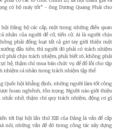
 phải có các tổ chức chính trị xã hội tham gia và
vọng có bộ máy tốt” - ông Dương Quang Phái cho
 hội Đảng bộ các cấp, một trong những điều quan
á nhân của người đề cử, tiến cử. Ai là người chịu
hông phải đồng loạt tất cả giơ tay giới thiệu một
 xướng đầu tiên, thì người đó phải có trách nhiệm
cử phải chịu trách nhiệm, phải biết rõ, không phải
rực hệ, thậm chí mua bán chức vụ để đổ lỗi cho tập
ách nhiệm cá nhân trong trách nhiệm tập thể.
 Quốc hội khẳng định, những người làm tốt công
 được hoan nghênh, tôn trọng. Người nào giới thiệu
 nhắc nhở, thậm chí quy trách nhiệm, động cơ gì
iến tới Đại hội lần thứ XIII của Đảng là vấn đề cấp
mà nói, những vấn đề đó trong công tác xây dựng