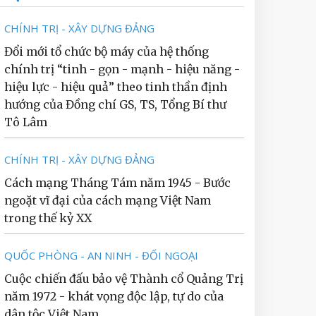
CHÍNH TRỊ - XÂY DỰNG ĐẢNG
Đổi mới tổ chức bộ máy của hệ thống
chính trị “tinh - gọn - mạnh - hiệu năng -
hiệu lực - hiệu quả” theo tinh thần định
hướng của Đồng chí GS, TS, Tổng Bí thư
Tô Lâm
CHÍNH TRỊ - XÂY DỰNG ĐẢNG
Cách mạng Tháng Tám năm 1945 - Bước
ngoặt vĩ đại của cách mạng Việt Nam
trong thế kỷ XX
QUỐC PHÒNG - AN NINH - ĐỐI NGOẠI
Cuộc chiến đấu bảo vệ Thành cổ Quảng Trị
năm 1972 - khát vọng độc lập, tự do của
dân tộc Việt Nam