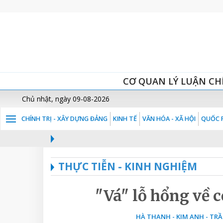
CƠ QUAN LÝ LUẬN CH
Chủ nhật, ngày 09-08-2026
CHÍNH TRỊ - XÂY DỰNG ĐẢNG
KINH TẾ
VĂN HÓA - XÃ HỘI
QUỐC P
THỰC TIỄN - KINH NGHIỆM
"Vá" lỗ hổng về c
HÀ THANH - KIM ANH - TR