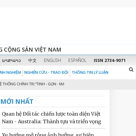
G CỘNG SẢN VIỆT NAM
ພາສາລາວ
中文
ENGLISH
ESPAÑOL
ISSN 2734-9071
KINH NGHIỆM
NGHIÊN CỨU - TRAO ĐỔI
THÔNG TIN LÝ LUẬN
G CHÍNH TRỊ “TINH - GỌN - MẠNH - HIỆU NĂNG - HIỆU LỰC - HIỆU QUẢ” THE
MỚI NHẤT
Quan hệ Đối tác chiến lược toàn diện Việt
Nam - Australia: Thành tựu và triển vọng
Xu hướng mở rộng ảnh hưởng, sự hiện