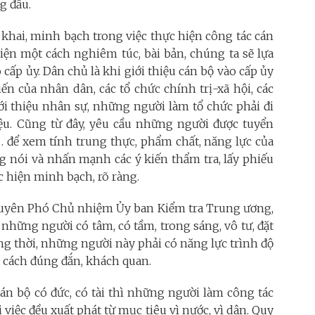
g đầu.
khai, minh bạch trong việc thực hiện công tác cán
ện một cách nghiêm túc, bài bản, chúng ta sẽ lựa
cấp ủy. Dân chủ là khi giới thiệu cán bộ vào cấp ủy
iến của nhân dân, các tổ chức chính trị-xã hội, các
ới thiệu nhân sự, những người làm tổ chức phải đi
iệu. Cũng từ đây, yêu cầu những người được tuyển
n… để xem tính trung thực, phẩm chất, năng lực của
g nói và nhấn mạnh các ý kiến thẩm tra, lấy phiếu
c hiện minh bạch, rõ ràng.
nguyên Phó Chủ nhiệm Ủy ban Kiểm tra Trung ương,
những người có tâm, có tầm, trong sáng, vô tư, đặt
ồng thời, những người này phải có năng lực trình độ
t cách đúng đắn, khách quan.
án bộ có đức, có tài thì những người làm công tác
 việc đều xuất phát từ mục tiêu vì nước, vì dân. Quy