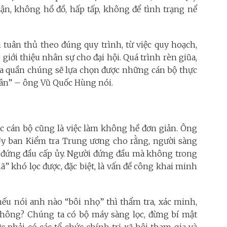
hận, không hồ đồ, hấp tấp, không để tình trạng nể
 tuân thủ theo đúng quy trình, từ việc quy hoạch,
 giới thiệu nhân sự cho đại hội. Quá trình rèn giũa,
của quần chúng sẽ lựa chọn được những cán bộ thực
 dân” – ông Vũ Quốc Hùng nói.
lọc cán bộ cũng là việc làm không hề đơn giản. Ông
y ban Kiểm tra Trung ương cho rằng, người sàng
ời đứng đầu cấp ủy. Người đứng đầu mà không trong
 khó lọc được, đặc biệt, là vấn đề công khai minh
nếu nói anh nào “bôi nhọ” thì thẩm tra, xác minh,
hông? Chúng ta có bộ máy sàng lọc, đừng bí mật